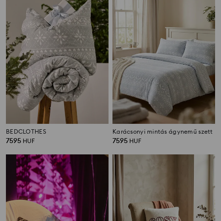
BEDCLOTHES
Karácsonyi mintás ágynemű szett
7595
7595
HUF
HUF