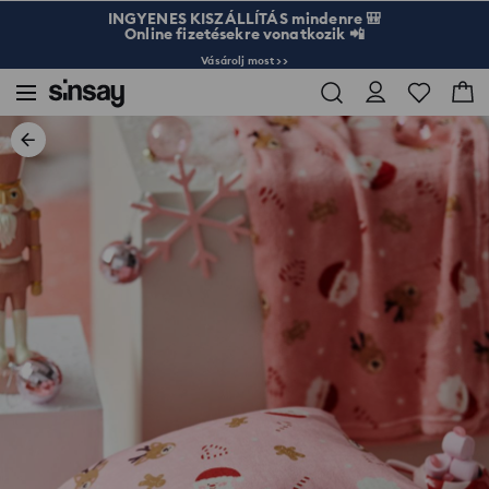
INGYENES KISZÁLLÍTÁS mindenre 🎒
Online fizetésekre vonatkozik 📲
Vásárolj most >>