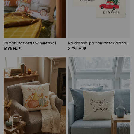
Párnahuzat őszi tök mintával
Karácsonyi párnahuzatok ajándékok és fenyőfás autó mintájával (2 darabos csomag)
1695
2295
HUF
HUF