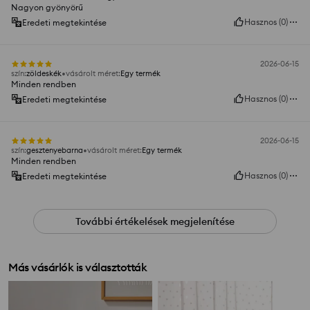
Nagyon gyönyörű
Hasznos
(
0
)
Eredeti megtekintése
2026-06-15
szín
:
zöldeskék
vásárolt méret
:
Egy termék
Minden rendben
Hasznos
(
0
)
Eredeti megtekintése
2026-06-15
szín
:
gesztenyebarna
vásárolt méret
:
Egy termék
Minden rendben
Hasznos
(
0
)
Eredeti megtekintése
További értékelések megjelenítése
Más vásárlók is választották