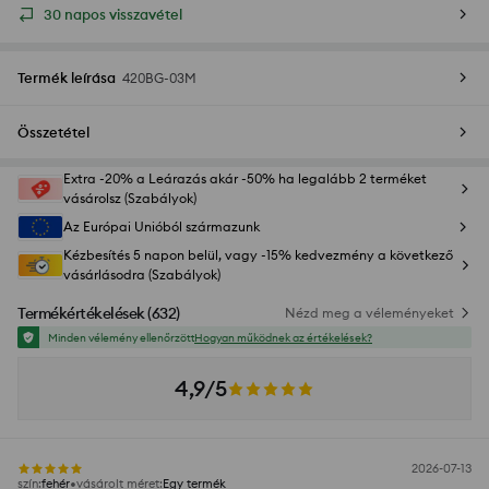
30 napos visszavétel
Termék leírása
420BG-03M
Összetétel
Extra -20% a Leárazás akár -50% ha legalább 2 terméket
vásárolsz (Szabályok)
Az Európai Unióból származunk
Kézbesítés 5 napon belül, vagy -15% kedvezmény a következő
vásárlásodra (Szabályok)
Termékértékelések
(
632
)
Nézd meg a véleményeket
Minden vélemény ellenőrzött
Hogyan működnek az értékelések?
4,9/5
2026-07-13
szín
:
fehér
vásárolt méret
:
Egy termék