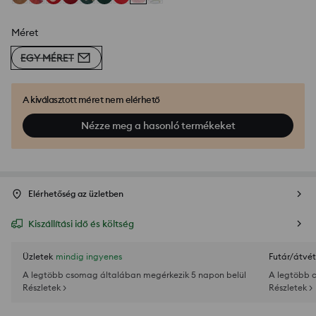
Méret
EGY MÉRET
A kiválasztott méret nem elérhető
Nézze meg a hasonló termékeket
Elérhetőség az üzletben
Kiszállítási idő és költség
Üzletek
mindig ingyenes
Futár/átvét
A legtöbb csomag általában megérkezik 5 napon belül
A legtöbb 
Részletek >
Részletek >