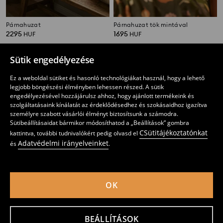
Párnahuzat
Párnahuzat tök mintával
2295
1695
HUF
HUF
Sütik engedélyezése
Ez a weboldal sütiket és hasonló technológiákat használ, hogy a lehető
legjobb böngészési élményben lehessen részed. A sütik
engedélyezésével hozzájárulsz ahhoz, hogy ajánlott termékeink és
szolgáltatásaink kínálatát az érdeklődésedhez és szokásaidhoz igazítva
személyre szabott vásárlói élményt biztosítsunk a számodra.
Sütibeállításaidat bármikor módosíthatod a „Beállítások” gombra
CSütitájékoztatónkat
kattintva, további tudnivalókért pedig olvasd el
Adatvédelmi irányelveinket
és
.
OK
Díszpárnahuzat
Párnahuzat bouclé anyagból
2595
1995
HUF
HUF
BEÁLLÍTÁSOK