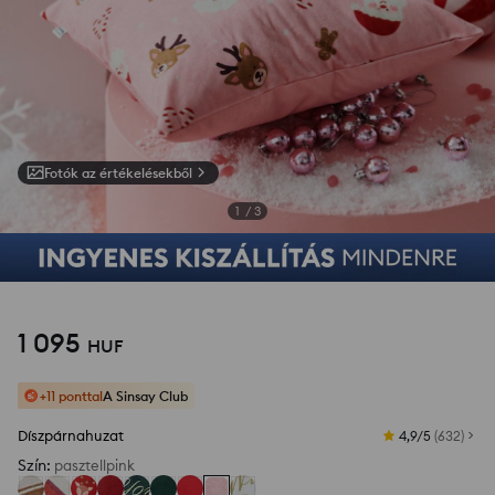
Fotók az értékelésekből
1
/
3
1 095
HUF
+11 ponttal
A Sinsay Club
Díszpárnahuzat
4,9/5
(
632
)
Szín
:
pasztellpink