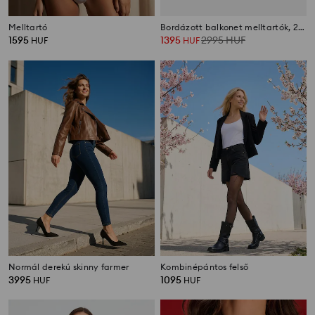
Melltartó
Bordázott balkonet melltartók, 2 db-os csomag
1595
1395
2995
HUF
HUF
HUF
Normál derekú skinny farmer
Kombinépántos felső
3995
1095
HUF
HUF