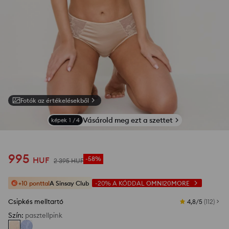
Fotók az értékelésekből
Vásárold meg ezt a szettet
képek
1
/
4
995
HUF
-58%
2 395
HUF
+10 ponttal
A Sinsay Club
-20%
A KÓDDAL
OMNI20MORE
Csipkés melltartó
4,8/5
(
112
)
Szín
:
pasztellpink