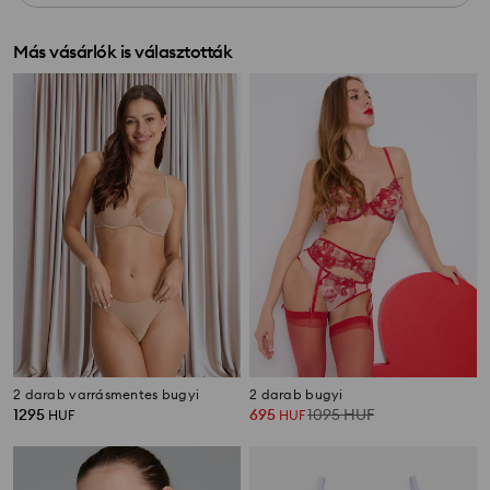
Más vásárlók is választották
2 darab varrásmentes bugyi
2 darab bugyi
1295
695
1095
HUF
HUF
HUF