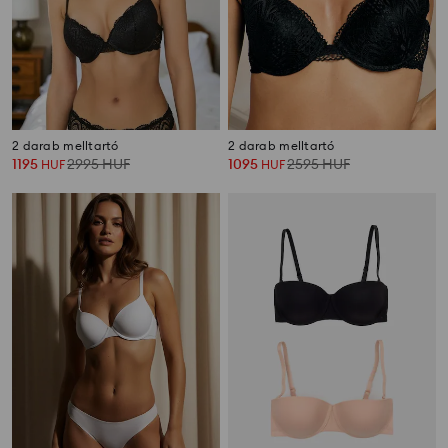
2 darab melltartó
2 darab melltartó
1195
2995
HUF
1095
2595
HUF
HUF
HUF