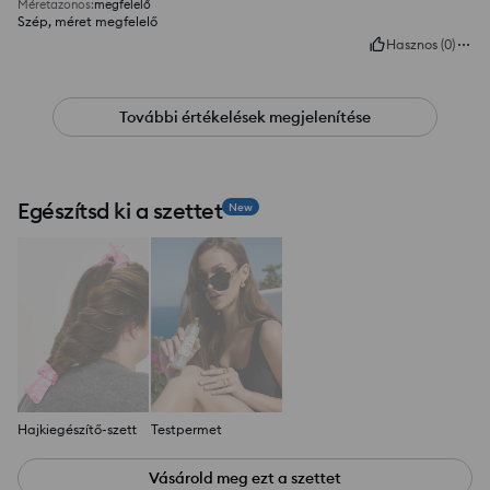
Méretazonos
:
megfelelő
Szép, méret megfelelő
Hasznos
(
0
)
További értékelések megjelenítése
Egészítsd ki a szettet
New
Hajkiegészítő-szett
Testpermet
Vásárold meg ezt a szettet