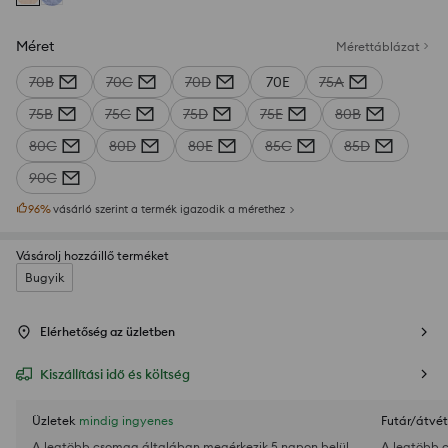
Méret
Mérettáblázat
70B
70C
70D
70E
75A
75B
75C
75D
75E
80B
80C
80D
80E
85C
85D
90C
96
%
vásárló szerint a termék igazodik a mérethez
Vásárolj hozzáillő terméket
Bugyik
Elérhetőség az üzletben
Kiszállítási idő és költség
Üzletek
mindig ingyenes
Futár/átvét
A legtöbb csomag általában megérkezik 5 napon belül
A legtöbb 