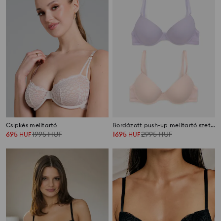
Csipkés melltartó
Bordázott push-up melltartó szett 2 pack
695
1995
HUF
1695
2995
HUF
HUF
HUF