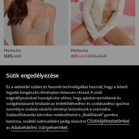
Melltartó
Melltartó
1595
895
2995
HUF
HUF
HUF
Sütik engedélyezése
Ez a weboldal sütiket és hasonló technológiákat használ, hogy a lehető
legjobb böngészési élményben lehessen részed. A sütik
engedélyezésével hozzájárulsz ahhoz, hogy ajánlott termékeink és
szolgáltatásaink kínálatát az érdeklődésedhez és szokásaidhoz igazítva
személyre szabott vásárlói élményt biztosítsunk a számodra.
Sütibeállításaidat bármikor módosíthatod a „Beállítások” gombra
CSütitájékoztatónkat
kattintva, további tudnivalókért pedig olvasd el
Adatvédelmi irányelveinket
és
.