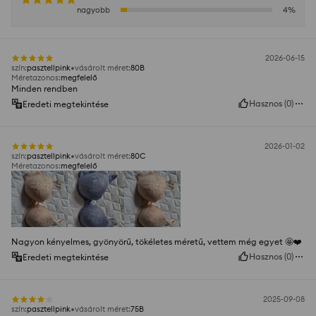
nagyobb
4
%
2026-06-15
szín
:
pasztellpink
vásárolt méret
:
80B
Méretazonos
:
megfelelő
Minden rendben
Hasznos
(
0
)
Eredeti megtekintése
2026-01-02
szín
:
pasztellpink
vásárolt méret
:
80C
Méretazonos
:
megfelelő
Nagyon kényelmes, gyönyörű, tökéletes méretű, vettem még egyet 🤩❤️
Hasznos
(
0
)
Eredeti megtekintése
2025-09-08
szín
:
pasztellpink
vásárolt méret
:
75B