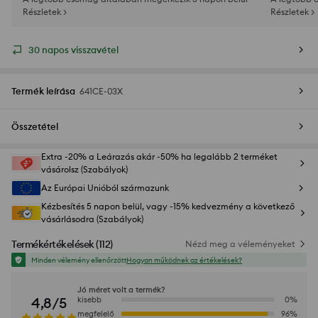
Részletek >
Részletek >
30 napos visszavétel
Termék leírása
641CE-03X
Összetétel
Extra -20% a Leárazás akár -50% ha legalább 2 terméket
vásárolsz (Szabályok)
Az Európai Unióból származunk
Kézbesítés 5 napon belül, vagy -15% kedvezmény a következő
vásárlásodra (Szabályok)
Termékértékelések
(
112
)
Nézd meg a véleményeket
Minden vélemény ellenőrzött
Hogyan működnek az értékelések?
Jó méret volt a termék?
4,8/5
kisebb
0
%
megfelelő
96
%