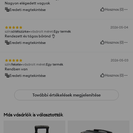
Nagyon elégedett vagyok
Hasznos
(
0
)
Eredeti megtekintése
2026-05-04
szín
:
sötétszürke
vásárolt méret
:
Egy termék
Rendezett és tágas bőrönd 👌
Hasznos
(
0
)
Eredeti megtekintése
2026-05-03
szín
:
fekete
vásárolt méret
:
Egy termék
Rendben van
Hasznos
(
0
)
Eredeti megtekintése
További értékelések megjelenítése
Más vásárlók is választották