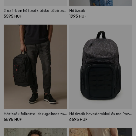
2 az 1-ben hátizsák táska több zsebbel
Hátizsák
5595
1995
HUF
HUF
Hátizsák felirattal és rugalmas zsinórokkal
Hátizsák hevederekkel és melírozott mintával
5595
6595
HUF
HUF