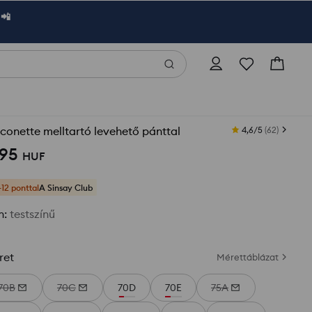
 📲
conette melltartó levehető pánttal
4,6/5
(
62
)
195
HUF
+12 ponttal
A Sinsay Club
n
:
testszínű
ret
Mérettáblázat
70B
70C
70D
70E
75A