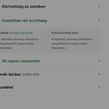
Elérhetőség az üzletben
Kiszállítási idő és költség
zletek
mindig ingyenes
Futár/átvételi pont
 legtöbb csomag általában
A legtöbb csomag általában
egérkezik 5 napon belül
megérkezik 5 napon belül
észletek >
Részletek >
30 napos visszavétel
mék leírása
016FA-02X
zetétel