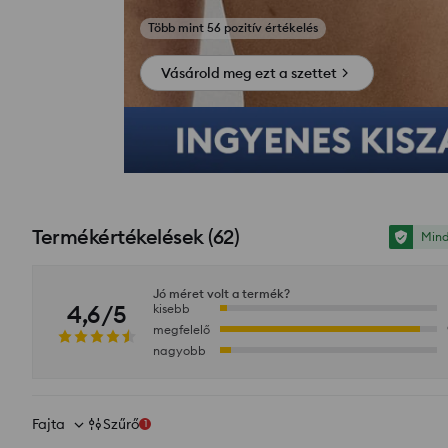
Fotók az értékelésekből
Vásárold meg ezt a szettet
Termékértékelések
(
62
)
Mind
Jó méret volt a termék?
4,6/5
kisebb
megfelelő
nagyobb
Fajta
Szűrő
1