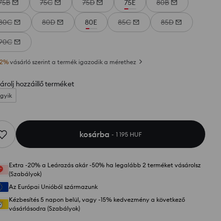
75B
75C
75D
75E
80B
80C
80D
80E
85C
85D
90C
2
%
vásárló szerint a termék igazodik a mérethez
árolj hozzáillő terméket
gyik
kosárba
1 195 HUF
Extra -20% a Leárazás akár -50% ha legalább 2 terméket vásárolsz
(Szabályok)
Az Európai Unióból származunk
Kézbesítés 5 napon belül, vagy -15% kedvezmény a következő
vásárlásodra (Szabályok)