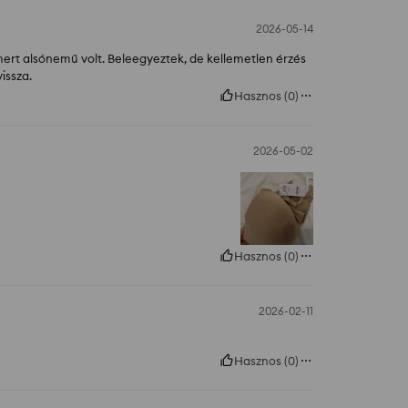
2026-05-14
 mert alsónemű volt. Beleegyeztek, de kellemetlen érzés
issza.
Hasznos
(
0
)
2026-05-02
Hasznos
(
0
)
2026-02-11
Hasznos
(
0
)