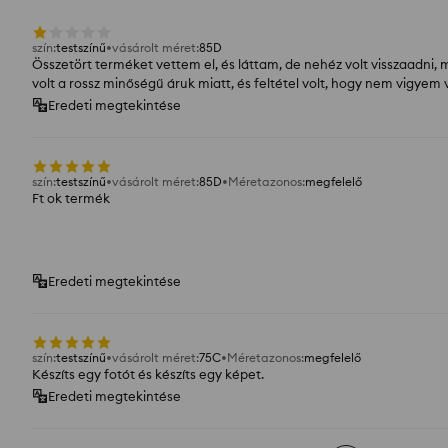
szín
:
testszínű
vásárolt méret
:
85D
Összetört terméket vettem el, és láttam, de nehéz volt visszaadni,
volt a rossz minőségű áruk miatt, és feltétel volt, hogy nem vigyem v
Eredeti megtekintése
szín
:
testszínű
vásárolt méret
:
85D
Méretazonos
:
megfelelő
Ft ok termék
Eredeti megtekintése
szín
:
testszínű
vásárolt méret
:
75C
Méretazonos
:
megfelelő
Készíts egy fotót és készíts egy képet.
Eredeti megtekintése