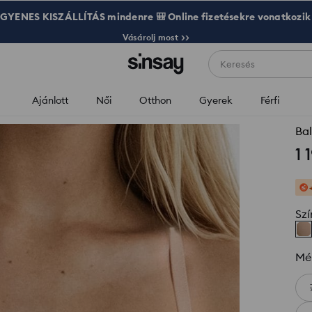
GYENES KISZÁLLÍTÁS mindenre 🎒 Online fizetésekre vonatkozik
Vásárolj most >>
Keresés
Ajánlott
Női
Otthon
Gyerek
Férfi
Bal
1 
Szí
Mé