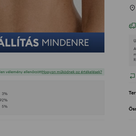
Ü
A
m
R
en vélemény ellenőrzött
Hogyan működnek az értékelések?
Ter
3
%
92
%
5
%
Öss