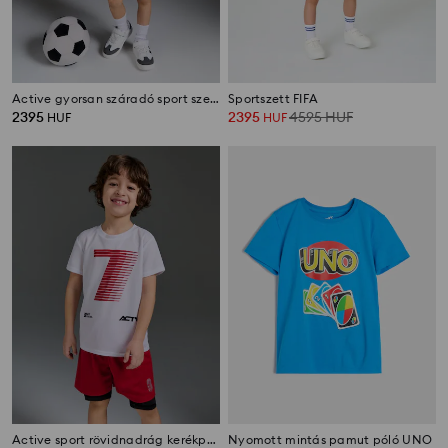
Active gyorsan száradó sport szett Los Angeles mintával
Sportszett FIFA
2395
2395
4595
HUF
HUF
HUF
Active sport rövidnadrág kerékpáros betéttel és fényvisszaverő mintával
Nyomott mintás pamut póló UNO