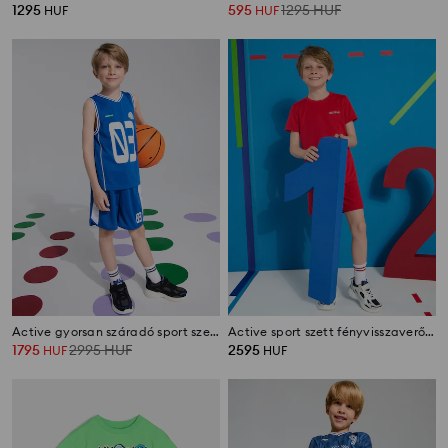
1295
595
1295
HUF
HUF
HUF
Active gyorsan száradó sport szett kosárlabda stílusban
Active sport szett fényvisszaverő nyomattal
1795
2995
HUF
2595
HUF
HUF