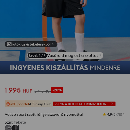
Fotók az értékelésekből
Vásárold meg ezt a szettet
képek
1
/
9
1 995
HUF
-20%
2 495
HUF
+20 ponttal
A Sinsay Club
-20%
A KÓDDAL
OMNI20MORE
Active sport szett fényvisszaverő nyomattal
4,9/5
(
78
)
Szín
:
fekete