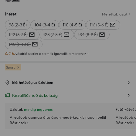
Méret
Mérettáblázat
98 (2-3 É)
104 (3-4 É)
110 (4-5 É)
116 (5-6 É)
122 (6-7 É)
128 (7-8 É)
134 (8-9 É)
140 (9-10 É)
91
%
vásárló szerint a termék igazodik a mérethez
Sport
Elérhetőség az üzletben
Kiszállítási idő és költség
Üzletek
mindig ingyenes
Futár/átvét
A legtöbb csomag általában megérkezik 5 napon belül
A legtöbb 
Részletek >
Részletek >