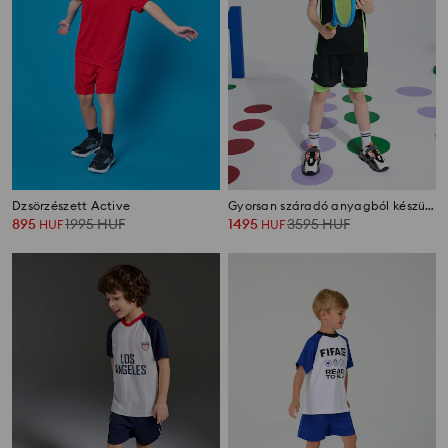
Dzsörzészett Active
Gyorsan száradó anyagból készült sport szett Active
895
1995
HUF
1495
3595
HUF
HUF
HUF