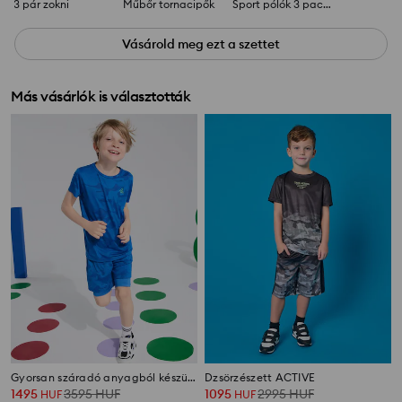
3 pár zokni
Műbőr tornacipők
Sport pólók 3 pack Active
Vásárold meg ezt a szettet
Más vásárlók is választották
Gyorsan száradó anyagból készült sport szett Active
Dzsörzészett ACTIVE
1495
3595
HUF
1095
2995
HUF
HUF
HUF