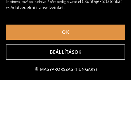
CSütitájékoztatónkat
kattintva, további tudnivalókért pedig olvasd el
Adatvédelmi irányelveinket
és
.
OK
Dzsörzészett Sonic The Hedgehog
Dzsörzészett Sonic The Hedgehog
1995
3595
HUF
1895
2995
HUF
HUF
HUF
BEÁLLÍTÁSOK
kosárba
MAGYARORSZÁG (HUNGARY)
1 995 HUF