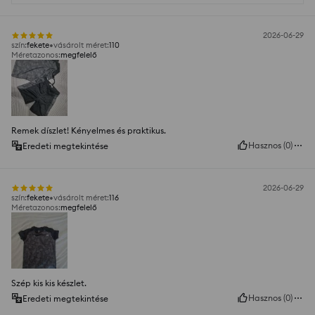
2026-06-29
szín
:
fekete
vásárolt méret
:
110
Méretazonos
:
megfelelő
Remek díszlet! Kényelmes és praktikus.
Hasznos
(
0
)
Eredeti megtekintése
2026-06-29
szín
:
fekete
vásárolt méret
:
116
Méretazonos
:
megfelelő
Szép kis kis készlet.
Hasznos
(
0
)
Eredeti megtekintése