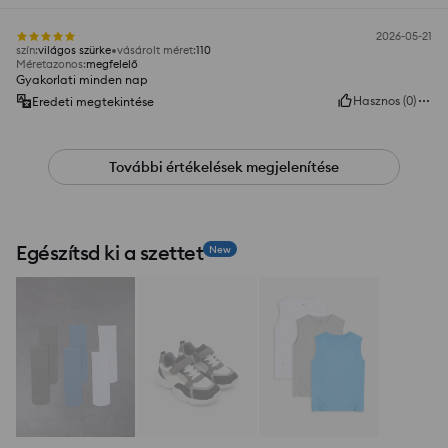
2026-05-21
szín
:
világos szürke
vásárolt méret
:
110
Méretazonos
:
megfelelő
Gyakorlati minden nap
Hasznos
(
0
)
Eredeti megtekintése
További értékelések megjelenítése
Egészítsd ki a szettet
New