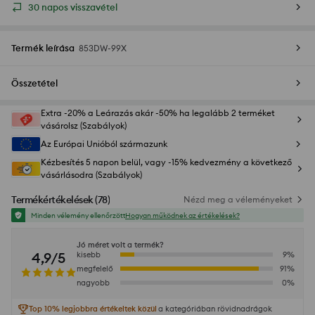
30 napos visszavétel
Termék leírása
853DW-99X
Összetétel
Extra -20% a Leárazás akár -50% ha legalább 2 terméket
vásárolsz (Szabályok)
Az Európai Unióból származunk
Kézbesítés 5 napon belül, vagy -15% kedvezmény a következő
vásárlásodra (Szabályok)
Termékértékelések
(
78
)
Nézd meg a véleményeket
Minden vélemény ellenőrzött
Hogyan működnek az értékelések?
Jó méret volt a termék?
4,9/5
kisebb
9
%
megfelelő
91
%
nagyobb
0
%
Top 10% legjobbra értékeltek közül
a kategóriában rövidnadrágok