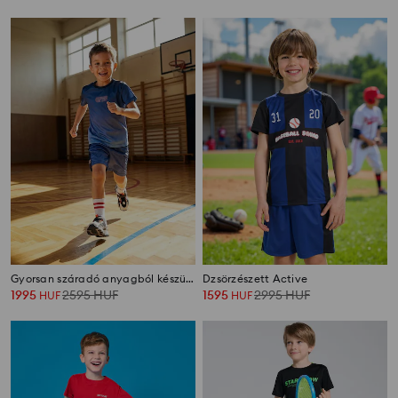
Gyorsan száradó anyagból készült sport szett Active
Dzsörzészett Active
1995
2595
HUF
1595
2995
HUF
HUF
HUF