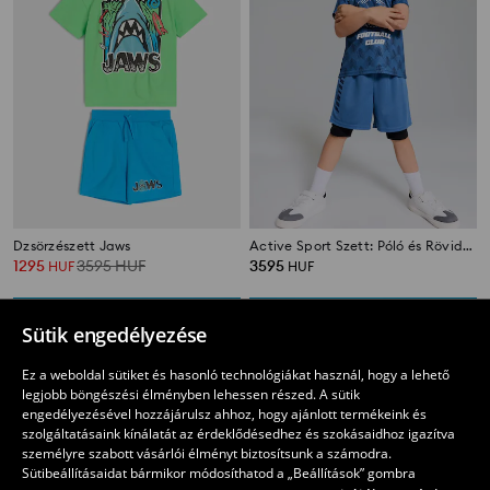
Dzsörzészett Jaws
Active Sport Szett: Póló és Rövidnadrág Legginggel
1295
3595
HUF
3595
HUF
HUF
Sütik engedélyezése
Ez a weboldal sütiket és hasonló technológiákat használ, hogy a lehető
legjobb böngészési élményben lehessen részed. A sütik
engedélyezésével hozzájárulsz ahhoz, hogy ajánlott termékeink és
szolgáltatásaink kínálatát az érdeklődésedhez és szokásaidhoz igazítva
személyre szabott vásárlói élményt biztosítsunk a számodra.
Sütibeállításaidat bármikor módosíthatod a „Beállítások” gombra