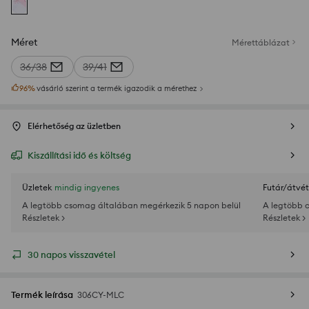
Méret
Mérettáblázat
36/38
39/41
96
%
vásárló szerint a termék igazodik a mérethez
Elérhetőség az üzletben
Kiszállítási idő és költség
Üzletek
mindig ingyenes
Futár/átvét
A legtöbb csomag általában megérkezik 5 napon belül
A legtöbb 
Részletek >
Részletek >
30 napos visszavétel
Termék leírása
306CY-MLC