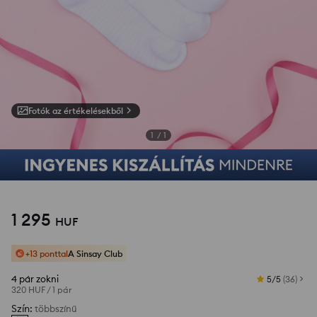
Fotók az értékelésekből
1
/
1
1 295
HUF
+13 ponttal
A Sinsay Club
4 pár zokni
5/5
(
36
)
320 HUF
/
1 pár
Szín
:
többszínű