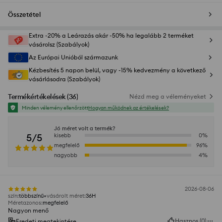
Összetétel
Extra -20% a Leárazás akár -50% ha legalább 2 terméket
vásárolsz (Szabályok)
Az Európai Unióból származunk
Kézbesítés 5 napon belül, vagy -15% kedvezmény a következő
vásárlásodra (Szabályok)
Termékértékelések
(
36
)
Nézd meg a véleményeket
Minden vélemény ellenőrzött
Hogyan működnek az értékelések?
Jó méret volt a termék?
5/5
kisebb
0
%
megfelelő
96
%
nagyobb
4
%
2026-08-06
szín
:
többszínű
vásárolt méret
:
36H
Méretazonos
:
megfelelő
Nagyon menő
Hasznos
(
0
)
Eredeti megtekintése