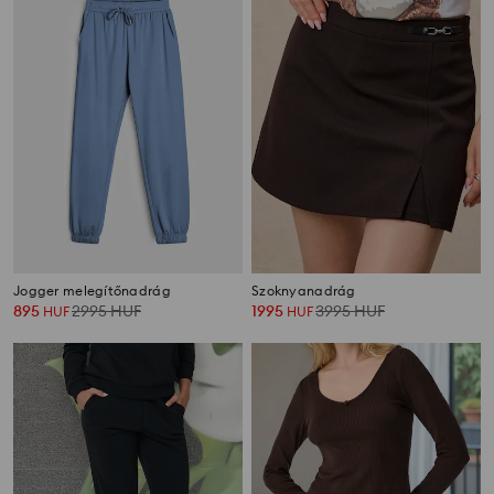
Jogger melegítőnadrág
Szoknyanadrág
895
2995
HUF
1995
3995
HUF
HUF
HUF