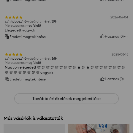
2026-06-04
szín
:
többszínű
vásárolt méret
:
39H
Méretazonos
:
megfelelő
Elégedett vagyok
Hasznos
(
0
)
Eredeti megtekintése
2025-08-15
szín
:
többszínű
vásárolt méret
:
36H
Méretazonos
:
megfelelő
Nagyon elégedett 💯 💯 💯 💯 💯 💯 💯 💯 💯 🔥 💯 🔥 💯 💯 💯 💯 💯 💯 💯 💯
💯 💯 💯 💯 💯 💯 💯 💯 vagyok
Hasznos
(
0
)
Eredeti megtekintése
További értékelések megjelenítése
Más vásárlók is választották