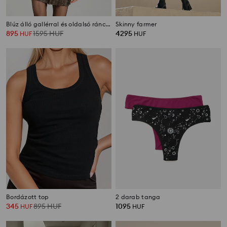
Blúz álló gallérral és oldalsó ráncolással
Skinny farmer
895
1595
HUF
4295
HUF
HUF
Bordázott top
2 darab tanga
345
895
HUF
1095
HUF
HUF