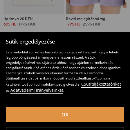
Harisnya 20 DEN
Rövid melegítőnadrág
695
1795
HUF
1795
2595
HUF
HUF
HUF
Sütik engedélyezése
Ez a weboldal sütiket és hasonló technológiákat használ, hogy a lehető
legjobb böngészési élményben lehessen részed. A sütik
engedélyezésével hozzájárulsz ahhoz, hogy ajánlott termékeink és
szolgáltatásaink kínálatát az érdeklődésedhez és szokásaidhoz igazítva
személyre szabott vásárlói élményt biztosítsunk a számodra.
Sütibeállításaidat bármikor módosíthatod a „Beállítások” gombra
CSütitájékoztatónkat
kattintva, további tudnivalókért pedig olvasd el
Adatvédelmi irányelveinket
és
.
OK
Jogger melegítőnadrág
Jogger melegítőnadrág
2395
2995
HUF
1095
2495
HUF
HUF
HUF