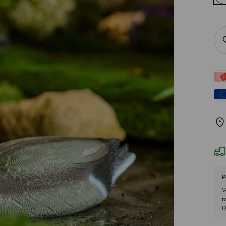
P
V
r
D