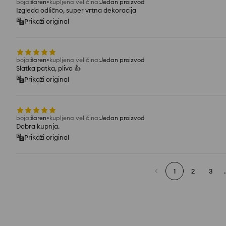
boja
:
šaren
kupljena veličina
:
Jedan proizvod
Izgleda odlično, super vrtna dekoracija
Prikaži original
boja
:
šaren
kupljena veličina
:
Jedan proizvod
Slatka patka, pliva 👍️
Prikaži original
boja
:
šaren
kupljena veličina
:
Jedan proizvod
Dobra kupnja.
Prikaži original
1
2
3
.