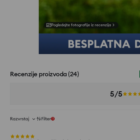
Pogledajte fotografije iz recenzija
Recenzije proizvoda
(
24
)
5/5
Razvrstaj
Filter
1