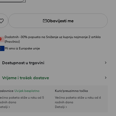
Obavijesti me
Dodatnih -30% popusta na Sniženje uz kupnju najmanje 2 artikla
(Pravilnici)
Mi smo iz Europske unije
Dostupnost u trgovini
Vrijeme i trošak dostave
oslovnice
Uvijek besplatno
Kurir/preuzimna točka
ećina paketa stiže u roku od 5
Većina paketa stiže u roku od 6
adnih dana
radnih dana
etalji >
Detalji >