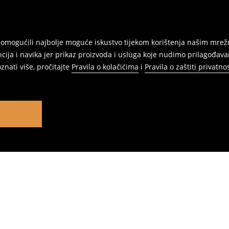
am omogućili najbolje moguće iskustvo tijekom korištenja našim m
ja i navika jer prikaz proizvoda i usluga koje nudimo prilagođav
znati više, pročitajte
Pravila o kolačićima
i
Pravila o zaštiti privatnos