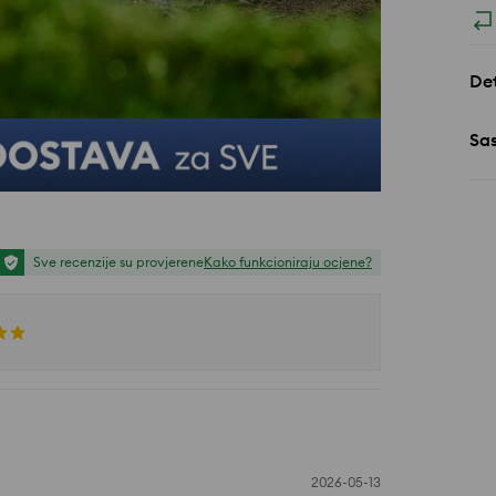
Det
Sa
Sve recenzije su provjerene
Kako funkcioniraju ocjene?
2026-05-13