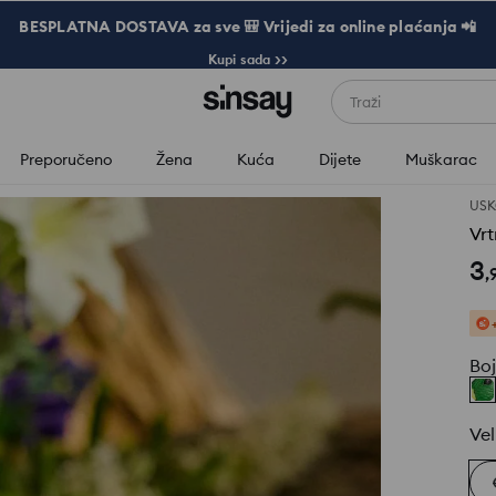
BESPLATNA DOSTAVA za sve 🎒 Vrijedi za online plaćanja 📲
Kupi sada >>
Traži
Preporučeno
Žena
Kuća
Dijete
Muškarac
USK
Vrt
3
,
Bo
Vel