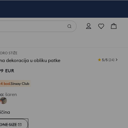
ORO STIŽE
na dekoracija u obliku patke
5/5
(
24
)
99
EUR
+4 bod.
Sinsay Club
ja
:
šaren
ičina
ONE SIZE