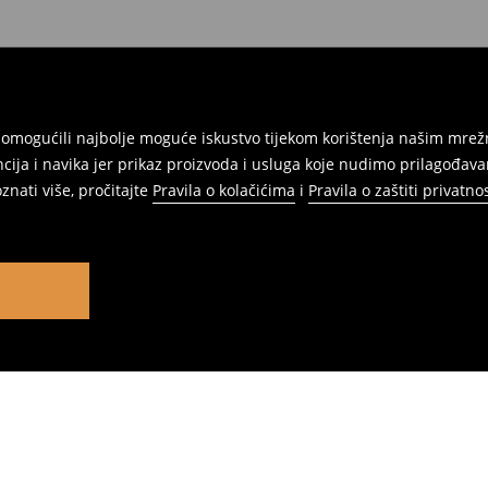
am omogućili najbolje moguće iskustvo tijekom korištenja našim m
ja i navika jer prikaz proizvoda i usluga koje nudimo prilagođav
znati više, pročitajte
Pravila o kolačićima
i
Pravila o zaštiti privatnos