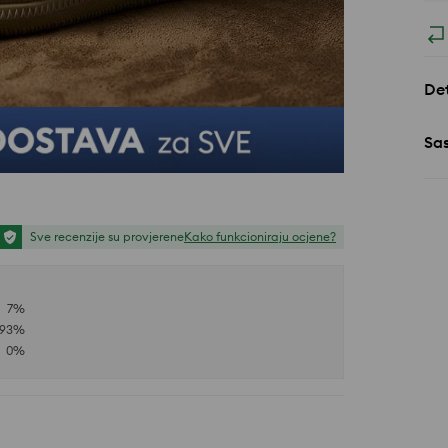
Det
Sa
Sve recenzije su provjerene
Kako funkcioniraju ocjene?
7
%
93
%
0
%