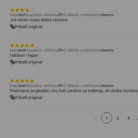
boja
:
bež
kupljena veličina
:
39
U skladu s veličinom
:
idealno
Još nisam nosio dobre tenisice
Prikaži original
boja
:
bež
kupljena veličina
:
39
U skladu s veličinom
:
idealno
Udoban i lagan
Prikaži original
boja
:
bež
kupljena veličina
:
40
U skladu s veličinom
:
idealno
Prekrasne za gledati, nisu baš udobne za nošenje, ali visoke tenisice
Prikaži original
1
2
3
.