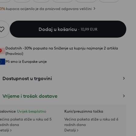
3
%
kupaca ocijenilo je da proizvod odgovara veličini
Dodaj u košaricu
10,99 EUR
Dodatnih -30% popusta na Sniženje uz kupnju najmanje 2 artikla
(Pravilnici)
Mi smo iz Europske unije
Dostupnost u trgovini
Vrijeme i trošak dostave
oslovnice
Uvijek besplatno
Kurir/preuzimna točka
ećina paketa stiže u roku od 5
Većina paketa stiže u roku od 6
adnih dana
radnih dana
etalji >
Detalji >