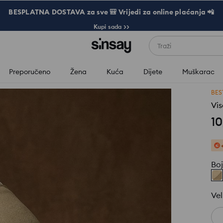
BESPLATNA DOSTAVA za sve 🎒 Vrijedi za online plaćanja 📲
Kupi sada >>
Traži
Preporučeno
Žena
Kuća
Dijete
Muškarac
BES
Vis
10
Bo
Vel