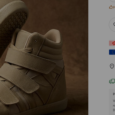
9
P
V
r
D