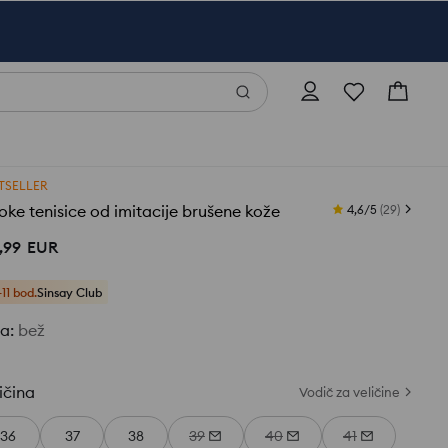
TSELLER
oke tenisice od imitacije brušene kože
4,6/5
(
29
)
,
99
EUR
+11 bod.
Sinsay Club
ja
:
bež
ičina
Vodič za veličine
36
37
38
39
40
41