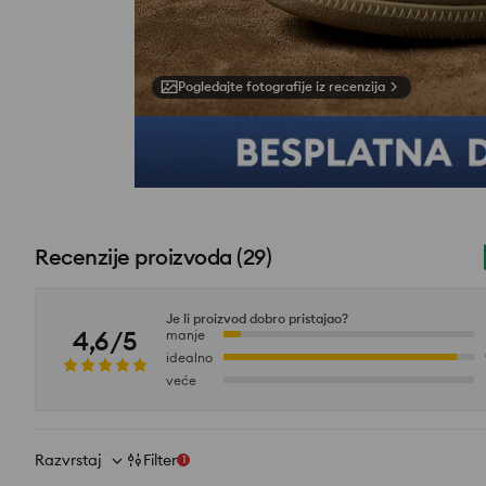
Pogledajte fotografije iz recenzija
Recenzije proizvoda
(
29
)
Je li proizvod dobro pristajao?
4,6/5
manje
idealno
veće
Razvrstaj
Filter
1