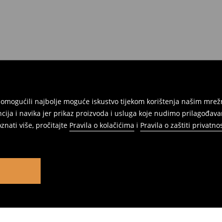
am omogućili najbolje moguće iskustvo tijekom korištenja našim m
ja i navika jer prikaz proizvoda i usluga koje nudimo prilagođav
znati više, pročitajte
Pravila o kolačićima
i
Pravila o zaštiti privatnos