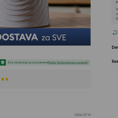
P
V
r
D
Det
Sa
Sve recenzije su provjerene
Kako funkcioniraju ocjene?
2026-07-14