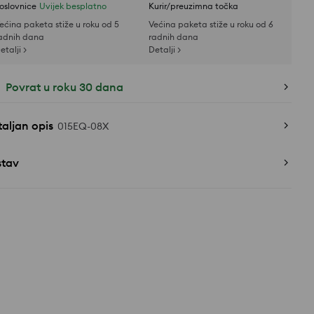
oslovnice
Uvijek besplatno
Kurir/preuzimna točka
ećina paketa stiže u roku od 5
Većina paketa stiže u roku od 6
adnih dana
radnih dana
etalji >
Detalji >
Povrat u roku 30 dana
aljan opis
015EQ-08X
stav