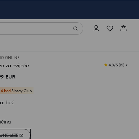
O ONLINE
a za cvijeće
4,8/5
(
15
)
99
EUR
+4 bod.
Sinsay Club
ja
:
bež
ičina
ONE SIZE