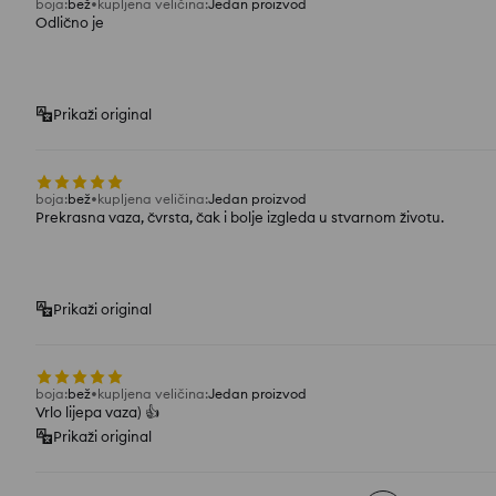
boja
:
bež
kupljena veličina
:
Jedan proizvod
Odlično je
Prikaži original
boja
:
bež
kupljena veličina
:
Jedan proizvod
Prekrasna vaza, čvrsta, čak i bolje izgleda u stvarnom životu.
Prikaži original
boja
:
bež
kupljena veličina
:
Jedan proizvod
Vrlo lijepa vaza) 👍️
Prikaži original