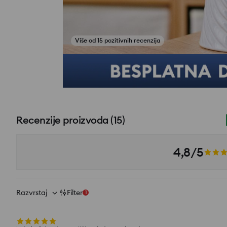
Više od 15 pozitivnih recenzija
Pogledajte fotografije iz recenzija
Recenzije proizvoda
(
15
)
4,8/5
Razvrstaj
Filter
1