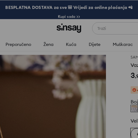
BESPLATNA DOSTAVA za sve 🎒 Vrijedi za online plaćanja 📲
Kupi sada >>
Traži
Preporučeno
Žena
Kuća
Dijete
Muškarac
SAM
Vaz
3
,
Bo
Vel