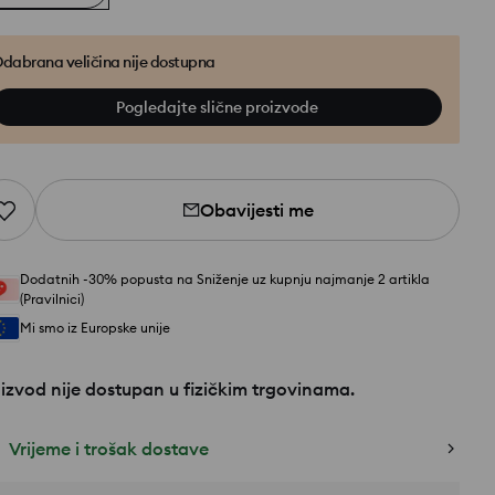
dabrana veličina nije dostupna
Pogledajte slične proizvode
Obavijesti me
Dodatnih -30% popusta na Sniženje uz kupnju najmanje 2 artikla
(Pravilnici)
Mi smo iz Europske unije
izvod nije dostupan u fizičkim trgovinama.
Vrijeme i trošak dostave