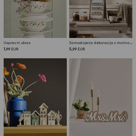
Uspravni ukras
Samostojeća dekoracija s motivom kave
1
5
,
99
EUR
,
99
EUR