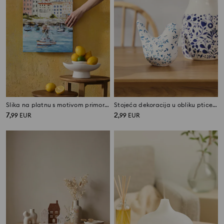
Slika na platnu s motivom primorskog gradića
Stojeća dekoracija u obliku ptice s cvjetnim motivom
7
2
,
99
EUR
,
99
EUR