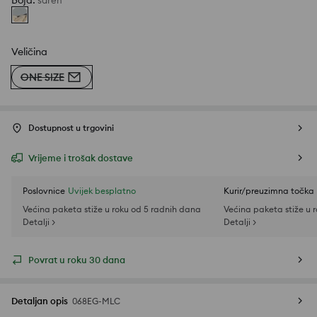
Boja
:
šaren
Veličina
ONE SIZE
Dostupnost u trgovini
Vrijeme i trošak dostave
Poslovnice
Uvijek besplatno
Kurir/preuzimna točka
Većina paketa stiže u roku od 5 radnih dana
Većina paketa stiže u 
Detalji >
Detalji >
Povrat u roku 30 dana
Detaljan opis
068EG-MLC