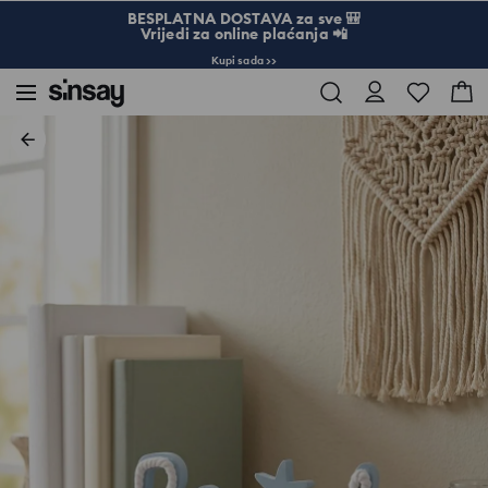
BESPLATNA DOSTAVA za sve 🎒
Vrijedi za online plaćanja 📲
Kupi sada >>