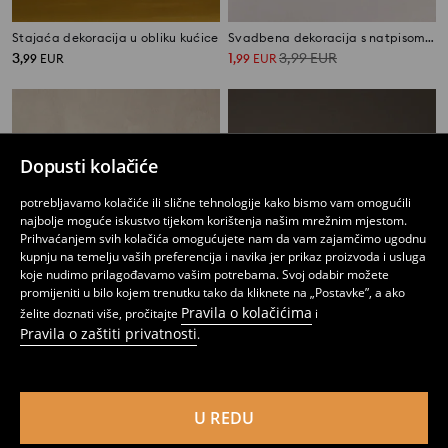
Stajaća dekoracija u obliku kućice
Svadbena dekoracija s natpisom Mr & Mrs
3
1
3,99
EUR
,
99
EUR
,
99
EUR
Dopusti kolačiće
potrebljavamo kolačiće ili slične tehnologije kako bismo vam omogućili
najbolje moguće iskustvo tijekom korištenja našim mrežnim mjestom.
Prihvaćanjem svih kolačića omogućujete nam da vam zajamčimo ugodnu
kupnju na temelju vaših preferencija i navika jer prikaz proizvoda i usluga
koje nudimo prilagođavamo vašim potrebama. Svoj odabir možete
promijeniti u bilo kojem trenutku tako da kliknete na „Postavke”, a ako
Pravila o kolačićima
želite doznati više, pročitajte
i
Pravila o zaštiti privatnosti
.
Stojeća dekoracija s natpisom Home sweet home
Stajaća dekoracija u obliku kućice
2
4
,
99
EUR
,
49
EUR
U REDU