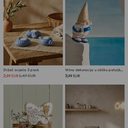
Držač svijeća 3 pack
Vrtna dekoracija u obliku patuljka u kolutu za plivanje
2
5,49
EUR
3
,
99
EUR
,
99
EUR