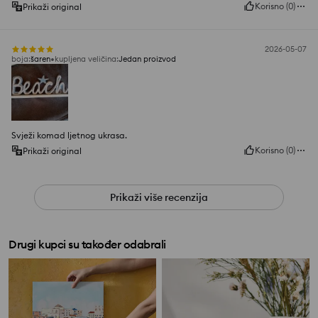
Korisno
(
0
)
Prikaži original
2026-05-07
boja
:
šaren
kupljena veličina
:
Jedan proizvod
Svježi komad ljetnog ukrasa.
Korisno
(
0
)
Prikaži original
Prikaži više recenzija
Drugi kupci su također odabrali