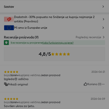
Sastav
Dodatnih -30% popusta na Sniženje uz kupnju najmanje 2
artikla (Pravilnici)
Mi smo iz Europske unije
Recenzije proizvoda
(
9
)
Pogledaj recenzije
Sve recenzije su provjerene
Kako funkcioniraju ocjene?
4,8/5
2026-06-21
boja
:
šaren
kupljena veličina
:
Jedan proizvod
Izgleda😍 odlično
Korisno
(
0
)
Prikaži original
2026-06-09
boja
:
šaren
kupljena veličina
:
Jedan proizvod
Savršen ukras za ljeto.