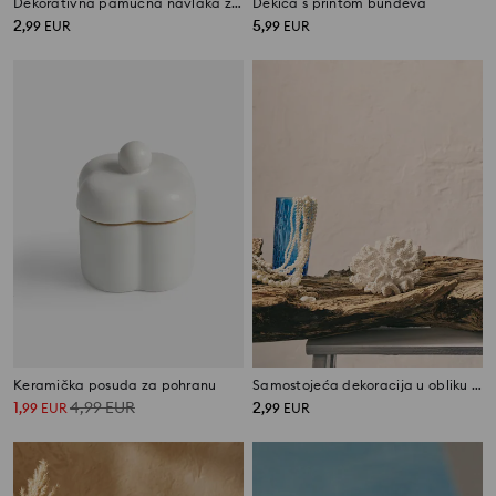
Dekorativna pamučna navlaka za jastuk s božićnim motivom
Dekica s printom bundeva
2
5
,
99
EUR
,
99
EUR
Keramička posuda za pohranu
Samostojeća dekoracija u obliku koralja
1
4,99
EUR
2
,
99
EUR
,
99
EUR