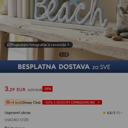
Pogledajte fotografije iz recenzija
1
/
5
3
,
29
EUR
-18%
3
,
99
EUR
+4 bod.
Sinsay Club
-30%
S KODOM
OMNI30MORE
Uspravni ukras
4,8/5
(
9
)
USKORO STIŽE