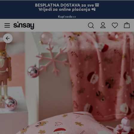
BESPLATNA DOSTAVA za sve 🎒
Vrijedi za online plaćanja 📲
Kupi sada >>