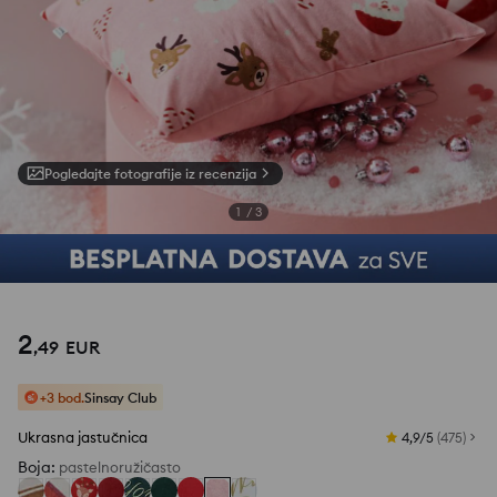
Pogledajte fotografije iz recenzija
1
/
3
2
,
49
EUR
+3 bod.
Sinsay Club
Ukrasna jastučnica
4,9/5
(
475
)
Boja
:
pastelnoružičasto