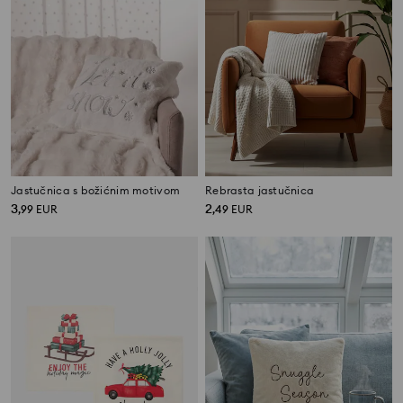
Jastučnica s božićnim motivom
Rebrasta jastučnica
3
2
,
99
EUR
,
49
EUR