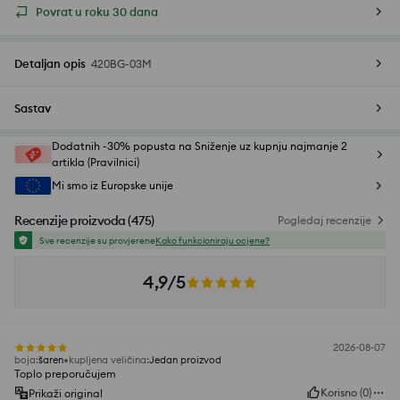
Povrat u roku 30 dana
Detaljan opis
420BG-03M
Sastav
Dodatnih -30% popusta na Sniženje uz kupnju najmanje 2
artikla (Pravilnici)
Mi smo iz Europske unije
Recenzije proizvoda
(
475
)
Pogledaj recenzije
Sve recenzije su provjerene
Kako funkcioniraju ocjene?
4,9/5
2026-08-07
boja
:
šaren
kupljena veličina
:
Jedan proizvod
Toplo preporučujem
Korisno
(
0
)
Prikaži original