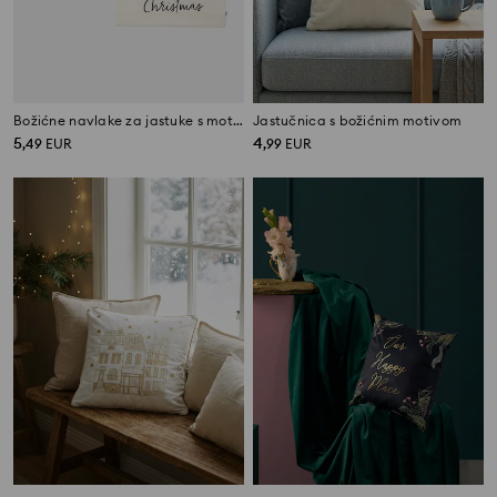
Božićne navlake za jastuke s motivom darova i auta s božićnim drvcem (pakiranje 2)
Jastučnica s božićnim motivom
5
4
,
49
EUR
,
99
EUR