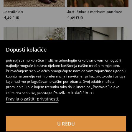
Jastučnica
Jastučnica s motivom bundeve
4
4
,
49
EUR
,
49
EUR
Dopusti kolačiće
potrebljavamo kolačiće ili slične tehnologije kako bismo vam omogućili
najbolje moguće iskustvo tijekom korištenja našim mrežnim mjestom.
Prihvaćanjem svih kolačića omogućujete nam da vam zajamčimo ugodnu
kupnju na temelju vaših preferencija i navika jer prikaz proizvoda i usluga
koje nudimo prilagođavamo vašim potrebama. Svoj odabir možete
promijeniti u bilo kojem trenutku tako da kliknete na „Postavke”, a ako
Pravila o kolačićima
želite doznati više, pročitajte
i
Pravila o zaštiti privatnosti
.
Ukrasna jastučnica
Jastučnica od bouclé tkanine
5
4
,
99
EUR
,
99
EUR
U REDU