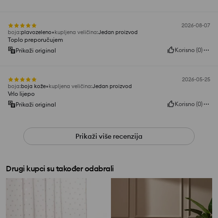
2026-08-07
boja
:
plavozeleno
kupljena veličina
:
Jedan proizvod
Toplo preporučujem
Korisno
(
0
)
Prikaži original
2026-05-25
boja
:
boja kože
kupljena veličina
:
Jedan proizvod
Vrlo lijepo
Korisno
(
0
)
Prikaži original
Prikaži više recenzija
Drugi kupci su također odabrali