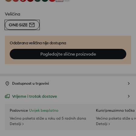
Veličina
ONE SIZE
Odabrana veličina nije dostupna
Pogledajte slične proizvode
Dostupnost u trgovini
Vrijeme i trošak dostave
Poslovnice
Uvijek besplatno
Kurir/preuzimna točka
Većina paketa stiže u roku od 5 radnih dana
Većina paketa stiže u 
Detalji >
Detalji >