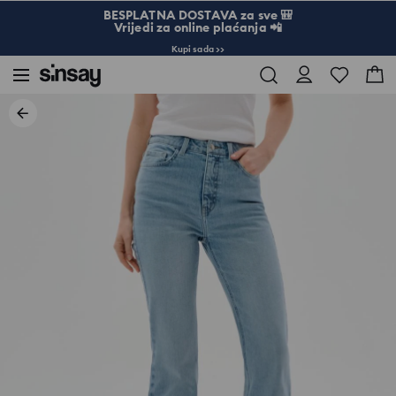
BESPLATNA DOSTAVA za sve 🎒
Vrijedi za online plaćanja 📲
Kupi sada >>