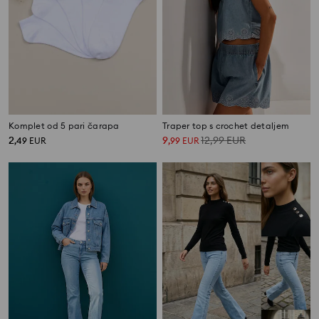
Komplet od 5 pari čarapa
Traper top s crochet detaljem
2
9
12,99
EUR
,
49
EUR
,
99
EUR