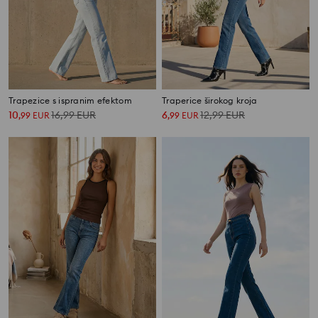
Trapezice s ispranim efektom
Traperice širokog kroja
10
16,99
EUR
6
12,99
EUR
,
99
EUR
,
99
EUR