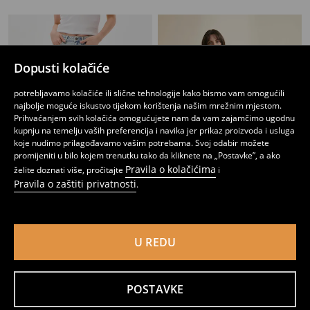
Dopusti kolačiće
potrebljavamo kolačiće ili slične tehnologije kako bismo vam omogućili
najbolje moguće iskustvo tijekom korištenja našim mrežnim mjestom.
Prihvaćanjem svih kolačića omogućujete nam da vam zajamčimo ugodnu
kupnju na temelju vaših preferencija i navika jer prikaz proizvoda i usluga
koje nudimo prilagođavamo vašim potrebama. Svoj odabir možete
promijeniti u bilo kojem trenutku tako da kliknete na „Postavke”, a ako
Pravila o kolačićima
želite doznati više, pročitajte
i
Pravila o zaštiti privatnosti
.
Trapez traperice sa srednjim strukom
Trapez traperice sa srednjim strukom
6
13,99
EUR
17
,
99
EUR
,
99
EUR
U REDU
POSTAVKE