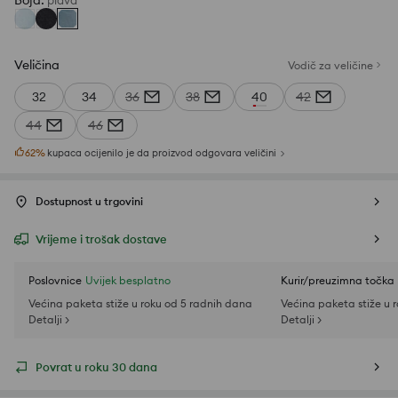
Boja
:
plava
Veličina
Vodič za veličine
32
34
36
38
40
42
44
46
62
%
kupaca ocijenilo je da proizvod odgovara veličini
Dostupnost u trgovini
Vrijeme i trošak dostave
Poslovnice
Uvijek besplatno
Kurir/preuzimna točka
Većina paketa stiže u roku od 5 radnih dana
Većina paketa stiže u 
Detalji >
Detalji >
Povrat u roku 30 dana