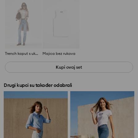
Trench kaput s ukrasnim gumbima
Majica bez rukava
Kupi ovaj set
Drugi kupci su također odabrali