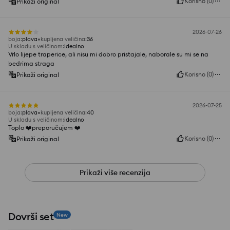
Korisno
(
0
)
Prikaži original
2026-07-26
boja
:
plava
kupljena veličina
:
36
U skladu s veličinom
:
idealno
Vrlo lijepe traperice, ali nisu mi dobro pristajale, naborale su mi se na
bedrima straga
Korisno
(
0
)
Prikaži original
2026-07-25
boja
:
plava
kupljena veličina
:
40
U skladu s veličinom
:
idealno
Toplo ❤️preporučujem ❤️
Korisno
(
0
)
Prikaži original
Prikaži više recenzija
Dovrši set
New