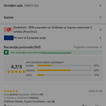
Detaljan opis
948GY-50J
Sastav
Dodatnih -30% popusta na Sniženje uz kupnju najmanje 2
artikla (Pravilnici)
Mi smo iz Europske unije
Recenzije proizvoda
(
150
)
Pogledaj recenzije
Sve recenzije su provjerene
Kako funkcioniraju ocjene?
Je li proizvod dobro pristajao?
4,7/5
manje
26
%
idealno
62
%
veće
12
%
2026-07-28
boja
:
plava
kupljena veličina
:
40
U skladu s veličinom
:
idealno
Odlične hlače. Super kvaliteta i rez 😀