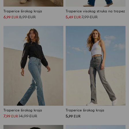
Traperice širokog kroja
Traperice visokog struka na trapez
6
8,99
EUR
5
7,99
EUR
,
99
EUR
,
49
EUR
Traperice širokog kroja
Traperice širokog kroja
7
14,99
EUR
5
,
99
EUR
,
99
EUR