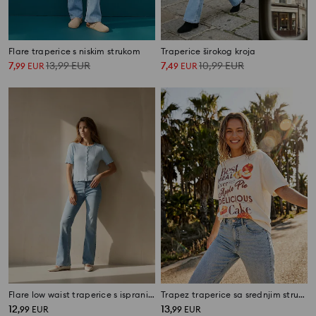
Flare traperice s niskim strukom
Traperice širokog kroja
7
13,99
EUR
7
10,99
EUR
,
99
EUR
,
49
EUR
Flare low waist traperice s ispranim efektom
Trapez traperice sa srednjim strukom
12
13
,
99
EUR
,
99
EUR