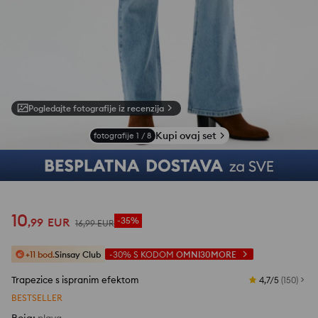
Pogledajte fotografije iz recenzija
Kupi ovaj set
fotografije
1
/
8
10
,
99
EUR
-35%
16
,
99
EUR
+11 bod.
Sinsay Club
-30%
S KODOM
OMNI30MORE
Trapezice s ispranim efektom
4,7/5
(
150
)
BESTSELLER