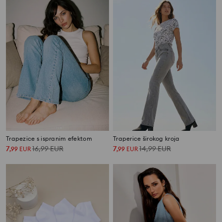
Trapezice s ispranim efektom
Traperice širokog kroja
7
16,99
EUR
7
14,99
EUR
,
99
EUR
,
99
EUR