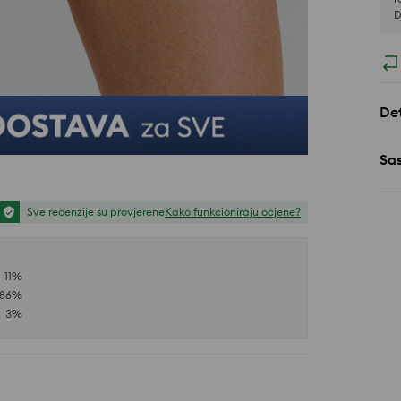
D
Det
Sa
Sve recenzije su provjerene
Kako funkcioniraju ocjene?
11
%
86
%
3
%