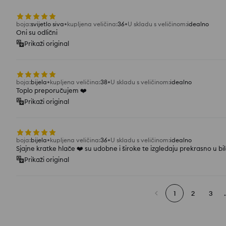
boja
:
svijetlo siva
kupljena veličina
:
36
U skladu s veličinom
:
idealno
Oni su odlični
Prikaži original
boja
:
bijela
kupljena veličina
:
38
U skladu s veličinom
:
idealno
Toplo preporučujem ❤️
Prikaži original
boja
:
bijela
kupljena veličina
:
36
U skladu s veličinom
:
idealno
Sjajne kratke hlače ❤️ su udobne i široke te izgledaju prekrasno u bi
Prikaži original
1
2
3
.