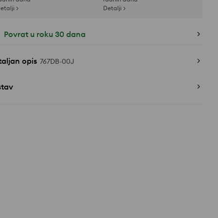
etalji >
Detalji >
Povrat u roku 30 dana
aljan opis
767DB-00J
stav