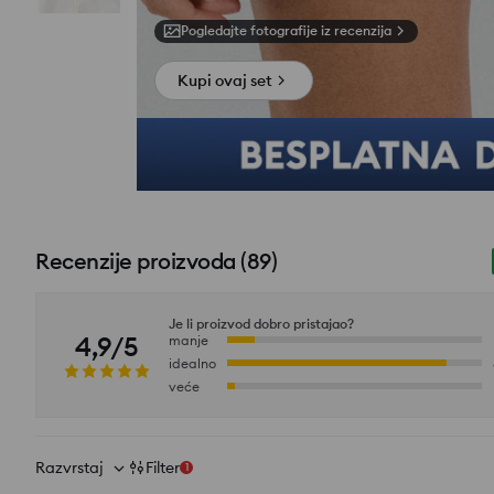
Pogledajte fotografije iz recenzija
Kupi ovaj set
Recenzije proizvoda
(
89
)
Je li proizvod dobro pristajao?
4,9/5
manje
idealno
veće
Razvrstaj
Filter
1