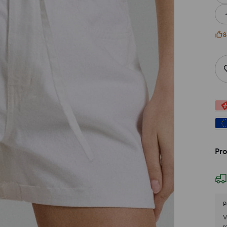
8
Pro
P
V
r