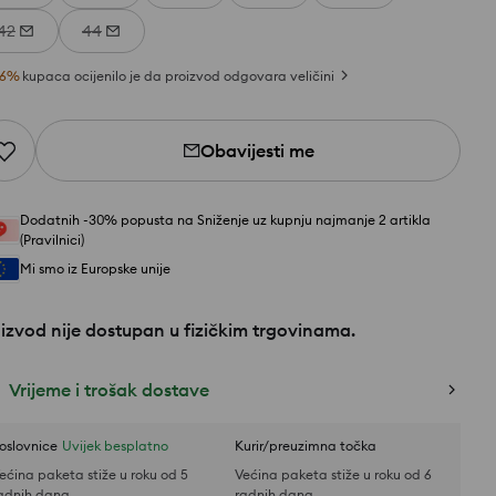
42
44
6
%
kupaca ocijenilo je da proizvod odgovara veličini
Obavijesti me
Dodatnih -30% popusta na Sniženje uz kupnju najmanje 2 artikla
(Pravilnici)
Mi smo iz Europske unije
izvod nije dostupan u fizičkim trgovinama.
Vrijeme i trošak dostave
oslovnice
Uvijek besplatno
Kurir/preuzimna točka
ećina paketa stiže u roku od 5
Većina paketa stiže u roku od 6
adnih dana
radnih dana