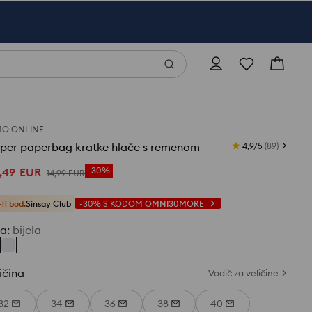
O ONLINE
aper paperbag kratke hlače s remenom
4,9/5
(
89
)
,
49
EUR
-30%
14
,
99
EUR
+11 bod.
Sinsay Club
-30%
S KODOM
OMNI30MORE
ja
:
bijela
ičina
Vodič za veličine
32
34
36
38
40