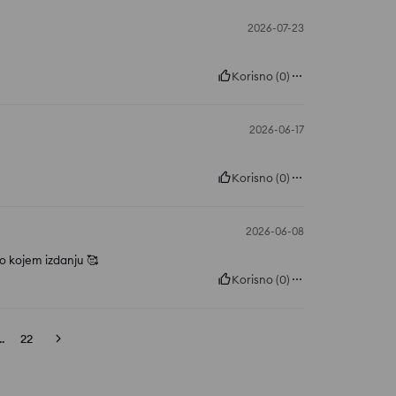
2026-07-23
Korisno
(
0
)
2026-06-17
Korisno
(
0
)
2026-06-08
lo kojem izdanju 🥰
Korisno
(
0
)
..
22