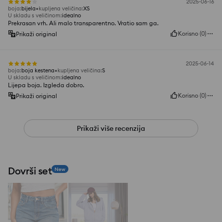
2025-06-16
boja
:
bijela
kupljena veličina
:
XS
U skladu s veličinom
:
idealno
Prekrasan vrh. Ali malo transparentno. Vratio sam ga.
Korisno
(
0
)
Prikaži original
2025-06-14
boja
:
boja kestena
kupljena veličina
:
S
U skladu s veličinom
:
idealno
Lijepa boja. Izgleda dobro.
Korisno
(
0
)
Prikaži original
Prikaži više recenzija
Dovrši set
New