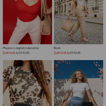
Majica s raglan rukavima
Bodi
2
6,99
EUR
2
5,99
EUR
,
99
EUR
,
99
EUR