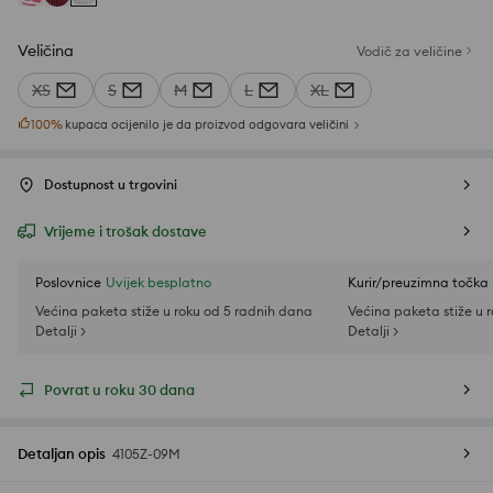
Veličina
Vodič za veličine
XS
S
M
L
XL
100
%
kupaca ocijenilo je da proizvod odgovara veličini
Dostupnost u trgovini
Vrijeme i trošak dostave
Poslovnice
Uvijek besplatno
Kurir/preuzimna točka
Većina paketa stiže u roku od 5 radnih dana
Većina paketa stiže u 
Detalji >
Detalji >
Povrat u roku 30 dana
Detaljan opis
4105Z-09M