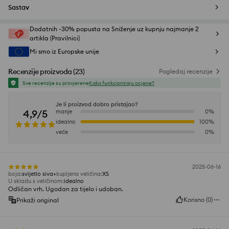
Sastav
Dodatnih -30% popusta na Sniženje uz kupnju najmanje 2
artikla (Pravilnici)
Mi smo iz Europske unije
Recenzije proizvoda
(
23
)
Pogledaj recenzije
Sve recenzije su provjerene
Kako funkcioniraju ocjene?
Je li proizvod dobro pristajao?
4,9/5
manje
0
%
idealno
100
%
veće
0
%
2025-06-16
boja
:
svijetlo siva
kupljena veličina
:
XS
U skladu s veličinom
:
idealno
Odličan vrh. Ugodan za tijelo i udoban.
Korisno
(
0
)
Prikaži original