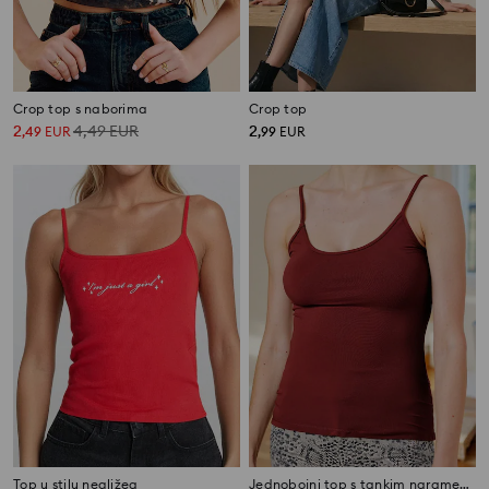
Crop top s naborima
Crop top
2
4,49
EUR
2
,
49
EUR
,
99
EUR
Top u stilu negližea
Jednobojni top s tankim naramenicama