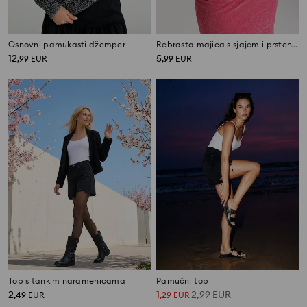
Osnovni pamukasti džemper
Rebrasta majica s sjajem i prstenom na izrezu
12
5
,
99
EUR
,
99
EUR
Top s tankim naramenicama
Pamučni top
2
1
2,99
EUR
,
49
EUR
,
29
EUR