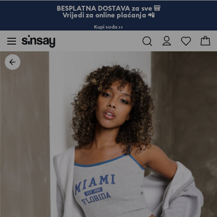
BESPLATNA DOSTAVA za sve 🎒
Vrijedi za online plaćanja 📲
Kupi sada >>