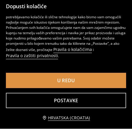
Dopusti kolačiće
potrebljavamo kolačiće ili slične tehnologije kako bismo vam omogućili
najbolje moguće iskustvo tijekom korištenja našim mrežnim mjestom.
Prihvaćanjem svih kolačića omogućujete nam da vam zajamčimo ugodnu
kupnju na temelju vaših preferencija i navika jer prikaz proizvoda i usluga
koje nudimo prilagođavamo vašim potrebama. Svoj odabir možete
promijeniti u bilo kojem trenutku tako da kliknete na „Postavke”, a ako
Pravila o kolačićima
želite doznati više, pročitajte
i
Pravila o zaštiti privatnosti
.
Jednobojna majica na naramenice
Top na naramenice s ажuriranim volanima
1
4,49
EUR
4
,
99
EUR
,
99
EUR
U REDU
POSTAVKE
Obavijesti me
HRVATSKA (CROATIA)