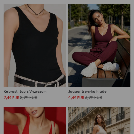
Rebrasti top s V-izrezom
Jogger trenirka hlače
2
3,99
EUR
4
6,99
EUR
,
49
EUR
,
49
EUR