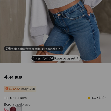
Pogledajte fotografije iz recenzija
Kupi ovaj set
fotografije
1
/
4
4
,
49
EUR
+5 bod.
Sinsay Club
Top s natpisom
4,9/5
(
23
)
Boja
:
svijetlo siva