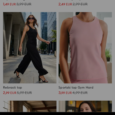
1
3,99
EUR
2
2,99
EUR
,
49
EUR
,
49
EUR
Rebrasti top
Sportski top Gym Hard
2
5,99
EUR
3
4,99
EUR
,
99
EUR
,
99
EUR