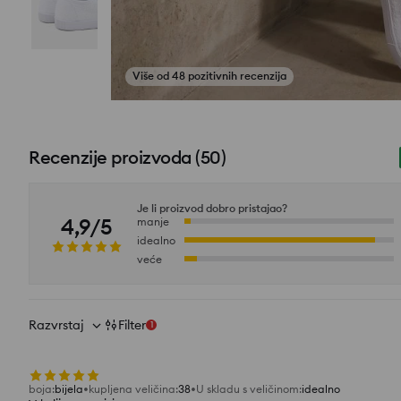
Pogledajte fotografije iz recenzija
Recenzije proizvoda
(
50
)
Je li proizvod dobro pristajao?
4,9/5
manje
idealno
veće
Razvrstaj
Filter
1
boja
:
bijela
kupljena veličina
:
38
U skladu s veličinom
:
idealno