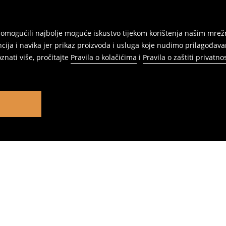
am omogućili najbolje moguće iskustvo tijekom korištenja našim m
ja i navika jer prikaz proizvoda i usluga koje nudimo prilagođav
znati više, pročitajte
Pravila o kolačićima
i
Pravila o zaštiti privatnos