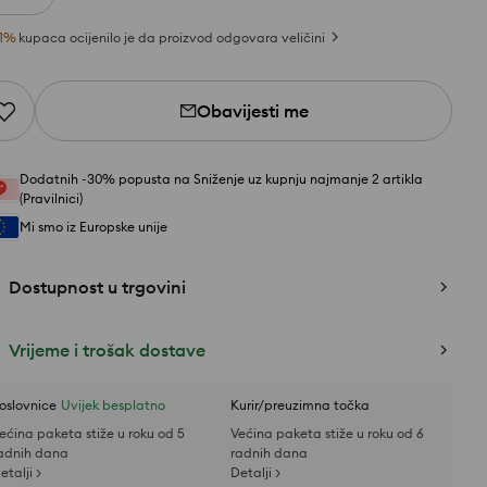
1
%
kupaca ocijenilo je da proizvod odgovara veličini
Obavijesti me
Dodatnih -30% popusta na Sniženje uz kupnju najmanje 2 artikla
(Pravilnici)
Mi smo iz Europske unije
Dostupnost u trgovini
Vrijeme i trošak dostave
oslovnice
Uvijek besplatno
Kurir/preuzimna točka
ećina paketa stiže u roku od 5
Većina paketa stiže u roku od 6
adnih dana
radnih dana
etalji >
Detalji >