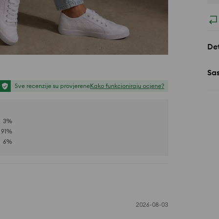
Det
Sa
Sve recenzije su provjerene
Kako funkcioniraju ocjene?
3
%
91
%
6
%
2026-08-03