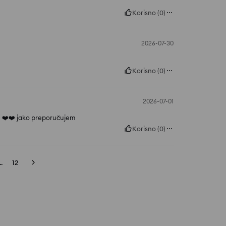
Korisno
(
0
)
2026-07-30
Korisno
(
0
)
2026-07-01
ih ❤️❤️ jako preporučujem
Korisno
(
0
)
..
12