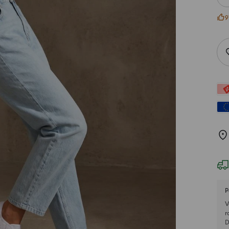
9
P
V
r
D