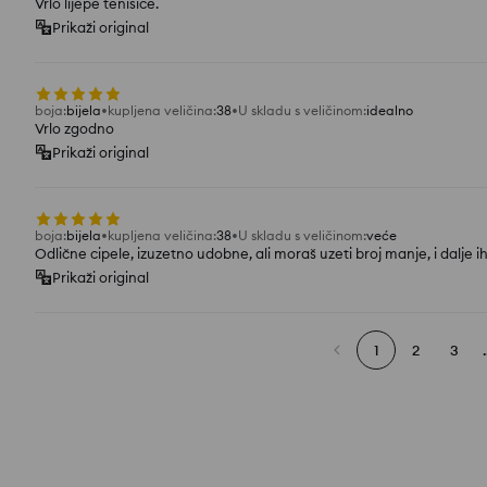
Vrlo lijepe tenisice.
Prikaži original
boja
:
bijela
kupljena veličina
:
38
U skladu s veličinom
:
idealno
Vrlo zgodno
Prikaži original
boja
:
bijela
kupljena veličina
:
38
U skladu s veličinom
:
veće
Odlične cipele, izuzetno udobne, ali moraš uzeti broj manje, i dalje 
Prikaži original
1
2
3
.