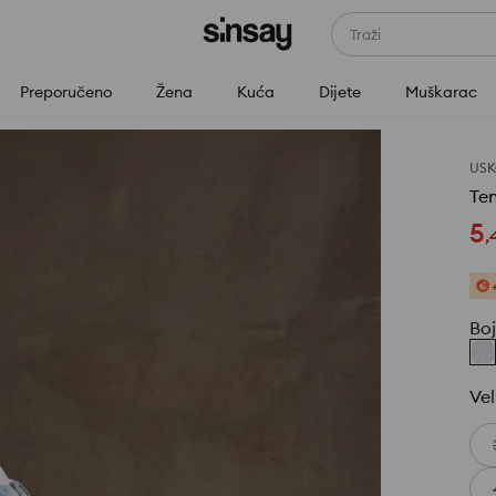
Traži
Preporučeno
Žena
Kuća
Dijete
Muškarac
USK
Ten
5
,
Bo
Vel