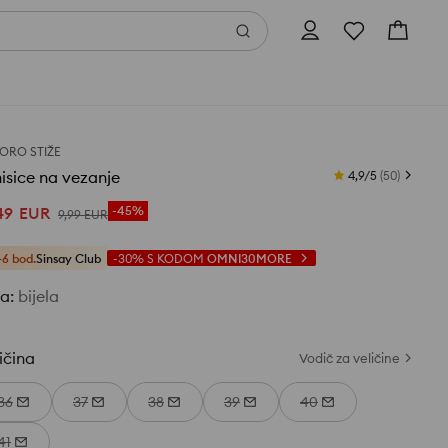
ORO STIŽE
isice na vezanje
4,9/5
(
50
)
49
EUR
-45%
9
,
99
EUR
+6 bod.
Sinsay Club
-30%
S KODOM
OMNI30MORE
ja
:
bijela
ičina
Vodič za veličine
36
37
38
39
40
41