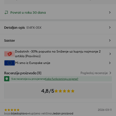
Povrat u roku 30 dana
Detaljan opis
514FX-05X
Sastav
Dodatnih -30% popusta na Sniženje uz kupnju najmanje 2
artikla (Pravilnici)
Mi smo iz Europske unije
Recenzije proizvoda
(
11
)
Pogledaj recenzije
Sve recenzije su provjerene
Kako funkcioniraju ocjene?
4,8/5
2026-03-11
boja
:
bljedoplavo
kupljena veličina
:
Jedan proizvod