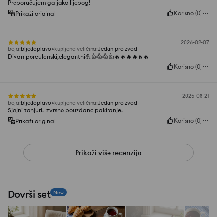
Preporučujem ga jako lijepog!
Korisno
(
0
)
Prikaži original
2026-02-07
boja
:
bljedoplavo
kupljena veličina
:
Jedan proizvod
Divan porculanski,elegantni💪👍️👍️👍️👍️🔥🔥🔥🔥🔥🔥
Korisno
(
0
)
2025-08-21
boja
:
bljedoplavo
kupljena veličina
:
Jedan proizvod
Sjajni tanjuri. Izvrsno pouzdano pakiranje.
Korisno
(
0
)
Prikaži original
Prikaži više recenzija
Dovrši set
New