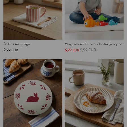
Šalica na pruge
Magnetne ribice na baterije – pakiranje 4 kom
2
6
9,99
EUR
,
99
EUR
,
99
EUR