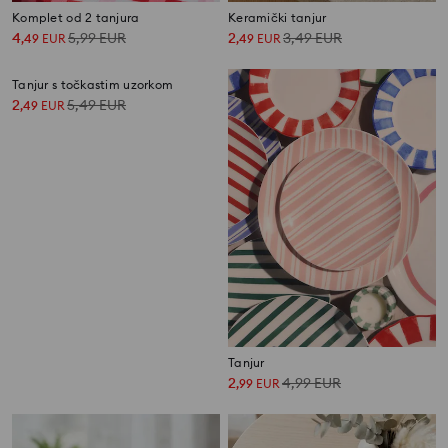
Komplet od 2 tanjura
Keramički tanjur
4
5,99
EUR
2
3,49
EUR
,
49
EUR
,
49
EUR
Tanjur s točkastim uzorkom
Tanjur
2
5,49
EUR
2
4,99
EUR
,
49
EUR
,
99
EUR