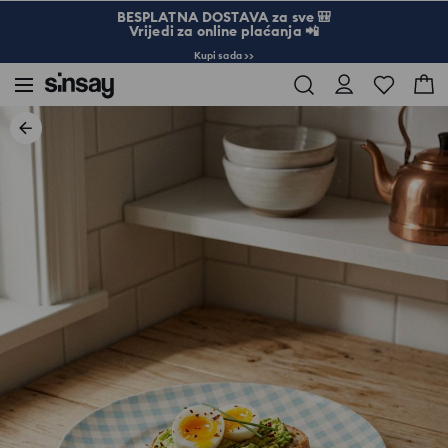
BESPLATNA DOSTAVA za sve 🎒
Vrijedi za online plaćanja 📲
Kupi sada >>