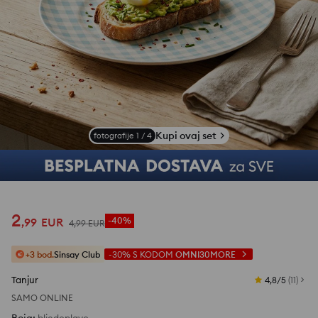
Kupi ovaj set
fotografije
1
/
4
2
,
99
EUR
-40%
4
,
99
EUR
+3 bod.
Sinsay Club
-30%
S KODOM
OMNI30MORE
Tanjur
4,8/5
(
11
)
SAMO ONLINE