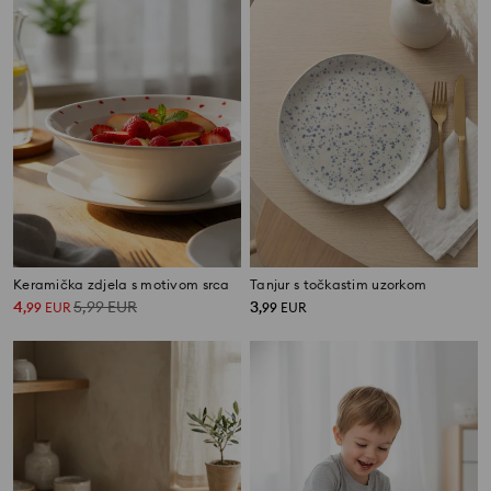
Keramička zdjela s motivom srca
Tanjur s točkastim uzorkom
4
5,99
EUR
3
,
99
EUR
,
99
EUR