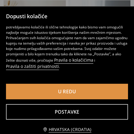
Dopusti kolačiće
potrebljavamo kolačiće ili slične tehnologije kako bismo vam omogućili
najbolje moguće iskustvo tijekom korištenja našim mrežnim mjestom.
Prihvaćanjem svih kolačića omogućujete nam da vam zajamčimo ugodnu
kupnju na temelju vaših preferencija i navika jer prikaz proizvoda i usluga
koje nudimo prilagođavamo vašim potrebama. Svoj odabir možete
promijeniti u bilo kojem trenutku tako da kliknete na „Postavke”, a ako
Pravila o kolačićima
želite doznati više, pročitajte
i
Pravila o zaštiti privatnosti
.
Gladan tanjur s obrubom
Keramički tanjur s cvjetnim motivom
U REDU
4
3
5,99
EUR
,
99
EUR
,
99
EUR
POSTAVKE
Obavijesti me
HRVATSKA (CROATIA)