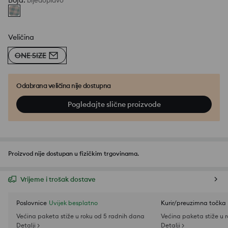
Boja
:
bljedoplavo
Veličina
ONE SIZE
Odabrana veličina nije dostupna
Pogledajte slične proizvode
Proizvod nije dostupan u fizičkim trgovinama.
Vrijeme i trošak dostave
Poslovnice
Uvijek besplatno
Kurir/preuzimna točka
Većina paketa stiže u roku od 5 radnih dana
Većina paketa stiže u 
Detalji >
Detalji >