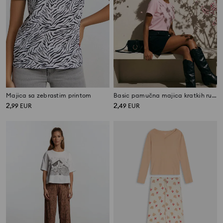
Majica sa zebrastim printom
Basic pamučna majica kratkih rukava
2
2
,
99
EUR
,
49
EUR