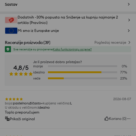
Sastav
Dodatnih -30% popusta na Sniženje uz kupnju najmanje 2
artikla (Pravilnici)
Mi smo iz Europske unije
Recenzije proizvoda
(
39
)
Pogledaj recenzije
Sve recenzije su provjerene
Kako funkcioniraju ocjene?
Je li proizvod dobro pristajao?
4,8/5
manje
0
%
idealno
77
%
veće
23
%
2026-08-07
boja
:
pastelnoružičasto
kupljena veličina
:
L
U skladu s veličinom
:
idealno
Toplo preporučujem
Korisno
(
0
)
Prikaži original