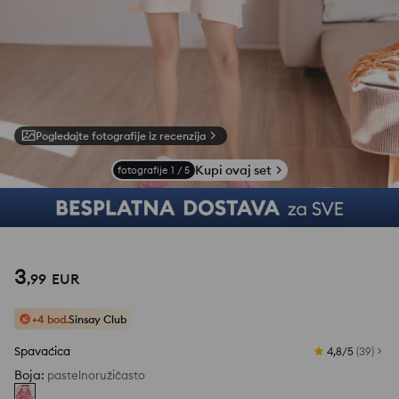
Pogledajte fotografije iz recenzija
Kupi ovaj set
fotografije
1
/
5
3
,
99
EUR
+4 bod.
Sinsay Club
Spavaćica
4,8/5
(
39
)
Boja
:
pastelnoružičasto