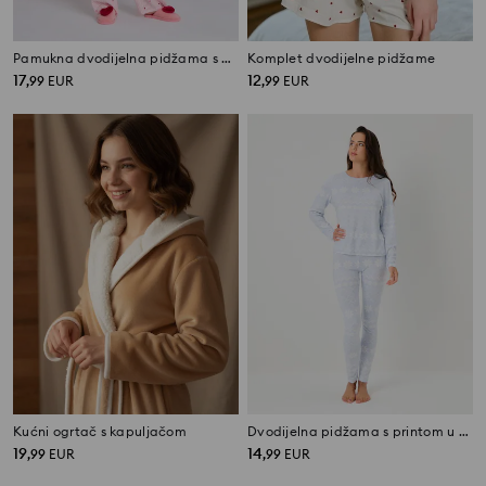
Pamukna dvodijelna pidžama s printom
Komplet dvodijelne pidžame
17
12
,
99
EUR
,
99
EUR
Kućni ogrtač s kapuljačom
Dvodijelna pidžama s printom u skandinavskom stilu
19
14
,
99
EUR
,
99
EUR