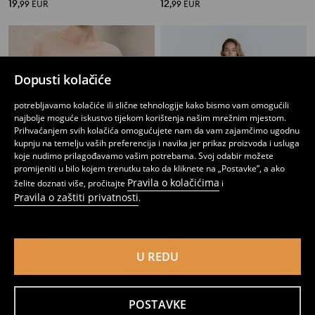
19
12
,
99
EUR
,
99
EUR
Dopusti kolačiće
potrebljavamo kolačiće ili slične tehnologije kako bismo vam omogućili
najbolje moguće iskustvo tijekom korištenja našim mrežnim mjestom.
Prihvaćanjem svih kolačića omogućujete nam da vam zajamčimo ugodnu
kupnju na temelju vaših preferencija i navika jer prikaz proizvoda i usluga
koje nudimo prilagođavamo vašim potrebama. Svoj odabir možete
promijeniti u bilo kojem trenutku tako da kliknete na „Postavke”, a ako
Pravila o kolačićima
želite doznati više, pročitajte
i
Pravila o zaštiti privatnosti
.
Komplet dvodijelne pidžame
Dvodijelna pidžama od french terry pletiva s hlačama na točkice
9
13
,
99
EUR
,
99
EUR
U REDU
POSTAVKE