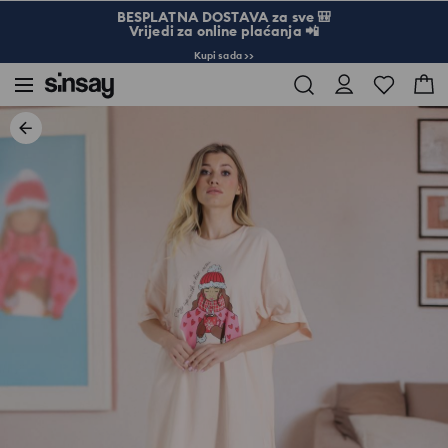
BESPLATNA DOSTAVA za sve 🎒
Vrijedi za online plaćanja 📲
Kupi sada >>