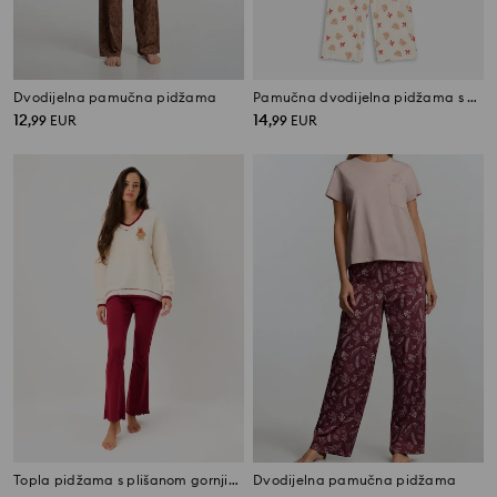
Dvodijelna pamučna pidžama
Pamučna dvodijelna pidžama s uzorkom medvjedića
12
14
,
99
EUR
,
99
EUR
Topla pidžama s plišanom gornjim dijelom i vezenim medvjedićem
Dvodijelna pamučna pidžama