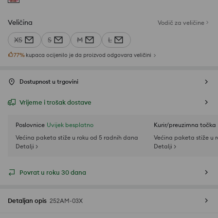
Veličina
Vodič za veličine
XS
S
M
L
77
%
kupaca ocijenilo je da proizvod odgovara veličini
Dostupnost u trgovini
Vrijeme i trošak dostave
Poslovnice
Uvijek besplatno
Kurir/preuzimna točka
Većina paketa stiže u roku od 5 radnih dana
Većina paketa stiže u 
Detalji >
Detalji >
Povrat u roku 30 dana
Detaljan opis
252AM-03X