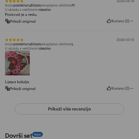
2026-06-18
boja
:
pastelnoružičasto
kupljena veličina
:
M
U skladu s veličinom
:
idealno
Proizvod je u redu.
Korisno
(
0
)
Prikaži original
2026-03-15
boja
:
pastelnoružičasto
kupljena veličina
:
L
U skladu s veličinom
:
idealno
Lijepa košulja
Korisno
(
0
)
Prikaži original
Prikaži više recenzija
Dovrši set
New