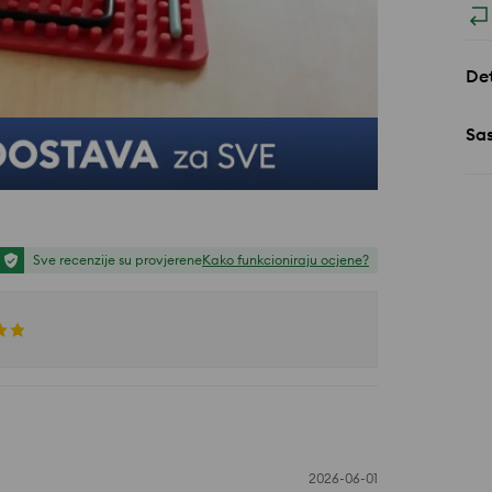
Det
Sa
Sve recenzije su provjerene
Kako funkcioniraju ocjene?
2026-06-01