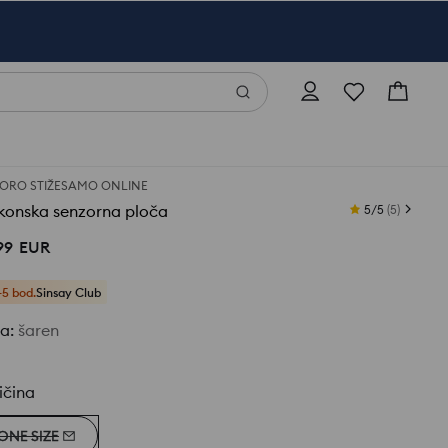
ORO STIŽE
SAMO ONLINE
ikonska senzorna ploča
5/5
(
5
)
99
EUR
+5 bod.
Sinsay Club
ja
:
šaren
ičina
ONE SIZE