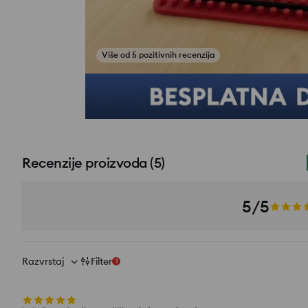
Više od 5 pozitivnih recenzija
Pogledajte fotografije iz recenzija
Recenzije proizvoda
(
5
)
5/5
Razvrstaj
Filter
1