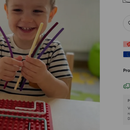
Pro
P
V
r
D