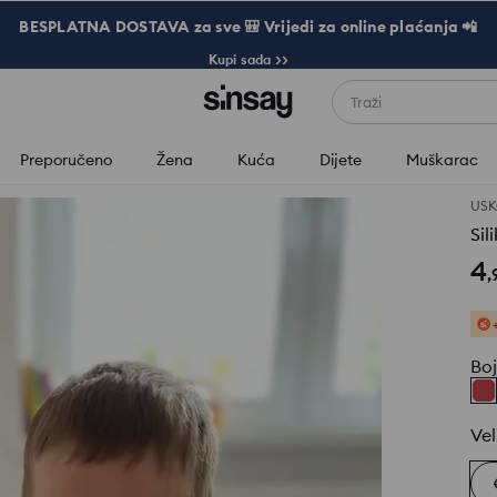
BESPLATNA DOSTAVA za sve 🎒 Vrijedi za online plaćanja 📲
Kupi sada >>
Traži
Preporučeno
Žena
Kuća
Dijete
Muškarac
USK
Sil
4
,
Bo
Vel