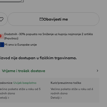
Obavijesti me
Dodatnih -30% popusta na Sniženje uz kupnju najmanje 2 artikla
(Pravilnici)
Mi smo iz Europske unije
izvod nije dostupan u fizičkim trgovinama.
Vrijeme i trošak dostave
oslovnice
Uvijek besplatno
Kurir/preuzimna točka
ećina paketa stiže u roku od 5
Većina paketa stiže u roku od 6
adnih dana
radnih dana
etalji >
Detalji >