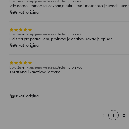
boja
:
šaren
kupljena veličina
:
Jedan proizvod
Vrlo dobro. Pomoć za vježbanje ruku - mali motor, što je uvod u učenj
Prikaži original
boja
:
šaren
kupljena veličina
:
Jedan proizvod
Od srca preporučujem, proizvod je onakav kakav je opisan
Prikaži original
boja
:
šaren
kupljena veličina
:
Jedan proizvod
Kreativna i kreativna igračka
Prikaži original
1
2