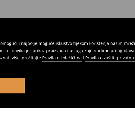
am omogućili najbolje moguće iskustvo tijekom korištenja našim m
ja i navika jer prikaz proizvoda i usluga koje nudimo prilagođav
znati više, pročitajte
Pravila o kolačićima
i
Pravila o zaštiti privatnos