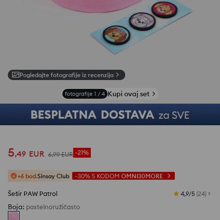
Pogledajte fotografije iz recenzija
Kupi ovaj set
fotografije
1
/
4
5
,
49
EUR
-21%
6
,
99
EUR
+6 bod.
Sinsay Club
-30%
S KODOM
OMNI30MORE
Šešir PAW Patrol
4,9/5
(
24
)
Boja
:
pastelnoružičasto