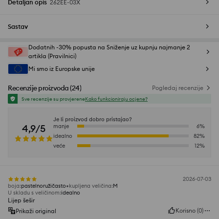
Detaljan opis
262EE-03X
Sastav
Dodatnih -30% popusta na Sniženje uz kupnju najmanje 2
artikla (Pravilnici)
Mi smo iz Europske unije
Recenzije proizvoda
(
24
)
Pogledaj recenzije
Sve recenzije su provjerene
Kako funkcioniraju ocjene?
Je li proizvod dobro pristajao?
4,9/5
manje
6
%
idealno
82
%
veće
12
%
2026-07-03
boja
:
pastelnoružičasto
kupljena veličina
:
M
U skladu s veličinom
:
idealno
Lijep šešir
Korisno
(
0
)
Prikaži original