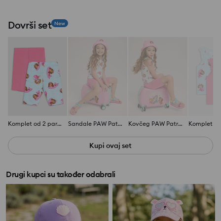
Dovrši set
New
Komplet od 2 para tajica PAW Patrol
Sandale PAW Patrol
Kovčeg PAW Patrol
Kupi ovaj set
Drugi kupci su također odabrali