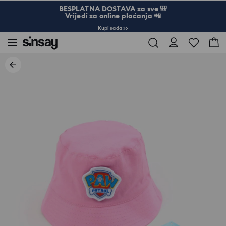
BESPLATNA DOSTAVA za sve 🎒
Vrijedi za online plaćanja 📲
Kupi sada >>