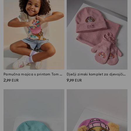
Pamučna majica s printom Tom and Jerry
Dječji zimski komplet za djevojčice PAW Patrol
2
9
,
99
EUR
,
99
EUR