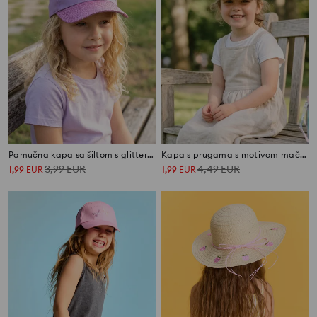
Pamučna kapa sa šiltom s glitterom i školjkom
Kapa s prugama s motivom mačke
1
3,99
EUR
1
4,49
EUR
,
99
EUR
,
99
EUR