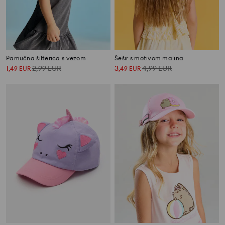
Pamučna šilterica s vezom
Šešir s motivom malina
1
2,99
EUR
3
4,99
EUR
,
49
EUR
,
49
EUR