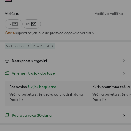
Veličina
Vodič za veličine
S
M
82
%
kupaca ocijenilo je da proizvod odgovara veličini
Nickelodeon
Paw Patrol
Dostupnost u trgovini
Vrijeme i trošak dostave
Poslovnice
Uvijek besplatno
Kurir/preuzimna točka
Većina paketa stiže u roku od 5 radnih dana
Većina paketa stiže u 
Detalji >
Detalji >
Povrat u roku 30 dana