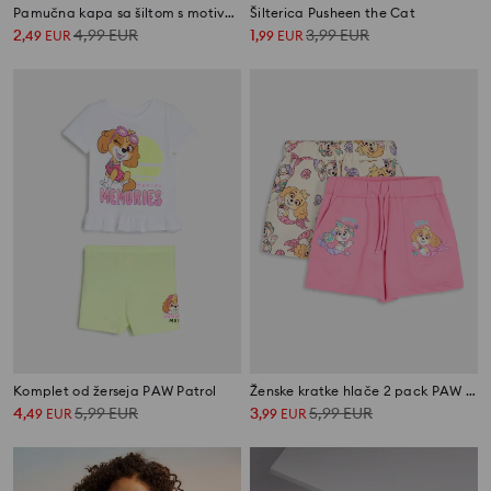
Pamučna kapa sa šiltom s motivom jednoroga
Šilterica Pusheen the Cat
2
4,99
EUR
1
3,99
EUR
,
49
EUR
,
99
EUR
Komplet od žerseja PAW Patrol
Ženske kratke hlače 2 pack PAW Patrol
4
5,99
EUR
3
5,99
EUR
,
49
EUR
,
99
EUR