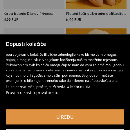
Kapa beanie Disney Princess
Pleteni šešir s ukrasnim aplikacijama
3
5
,
99
EUR
,
99
EUR
Dopusti kolačiće
potrebljavamo kolačiće ili slične tehnologije kako bismo vam omogućili
najbolje moguće iskustvo tijekom korištenja našim mrežnim mjestom.
Prihvaćanjem svih kolačića omogućujete nam da vam zajamčimo ugodnu
kupnju na temelju vaših preferencija i navika jer prikaz proizvoda i usluga
koje nudimo prilagođavamo vašim potrebama. Svoj odabir možete
promijeniti u bilo kojem trenutku tako da kliknete na „Postavke”, a ako
Pravila o kolačićima
želite doznati više, pročitajte
i
Pravila o zaštiti privatnosti
.
Kapa s pomponom Bluey
Šešir s pomičnim ušima i motivom psa
U REDU
4
6
7,99
EUR
,
99
EUR
,
49
EUR