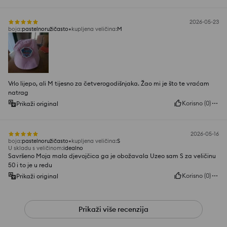
2026-05-23
boja
:
pastelnoružičasto
kupljena veličina
:
M
Vrlo lijepo, ali M tijesno za četverogodišnjaka. Žao mi je što te vraćam
natrag
Korisno
(
0
)
Prikaži original
2026-05-16
boja
:
pastelnoružičasto
kupljena veličina
:
S
U skladu s veličinom
:
idealno
Savršeno Moja mala djevojčica ga je obožavala Uzeo sam S za veličinu
50 i to je u redu
Korisno
(
0
)
Prikaži original
Prikaži više recenzija