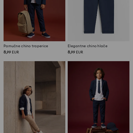
Pamučne chino traperice
Elegantne chino hlače
8
8
,
99
EUR
,
99
EUR