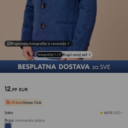
Pogledajte fotografije iz recenzija
Kupi ovaj set
fotografije
1
/
17
12
,
99
EUR
+13 bod.
Sinsay Club
Sako
4,9/5
(
102
)
Boja
:
mornarsko plava