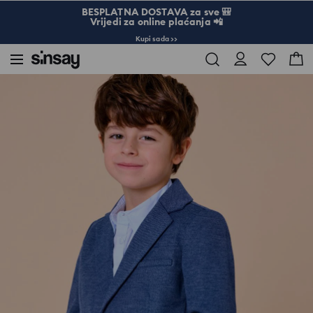
BESPLATNA DOSTAVA za sve 🎒
Vrijedi za online plaćanja 📲
Kupi sada >>
Sinsay
Dijete
Dječak 3-10
Sako