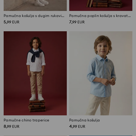
Pamučna košulja s dugim rukavima
Pamučna poplin košulja s kravatom
5
7
,
99
EUR
,
99
EUR
Pamučne chino traperice
Pamučna košulja
8
4
,
99
EUR
,
99
EUR