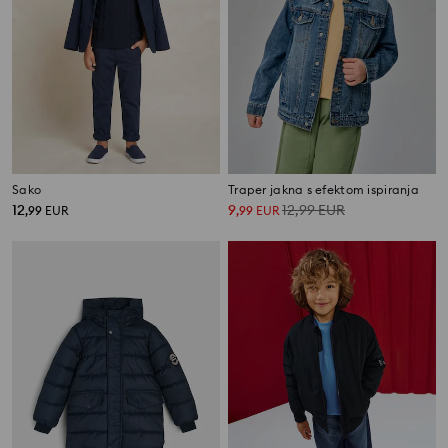
Sako
Traper jakna s efektom ispiranja
12
9
12,99
EUR
,
99
EUR
,
99
EUR