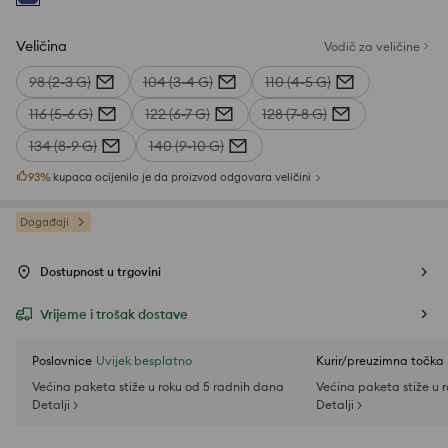
Veličina
Vodič za veličine
98 (2-3 G)
104 (3-4 G)
110 (4-5 G)
116 (5-6 G)
122 (6-7 G)
128 (7-8 G)
134 (8-9 G)
140 (9-10 G)
93
%
kupaca ocijenilo je da proizvod odgovara veličini
Događaji
Dostupnost u trgovini
Vrijeme i trošak dostave
Poslovnice
Uvijek besplatno
Kurir/preuzimna točka
Većina paketa stiže u roku od 5 radnih dana
Većina paketa stiže u 
Detalji >
Detalji >