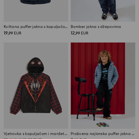
Kviltana puffer jakna s kapuljačom
Bomber jakna s džepovima
19
12
,
99
EUR
,
99
EUR
Vjetrovka s kapuljačom i manžetama Spider-Man
Prošivena najlonska puffer jakna s kapuljačom