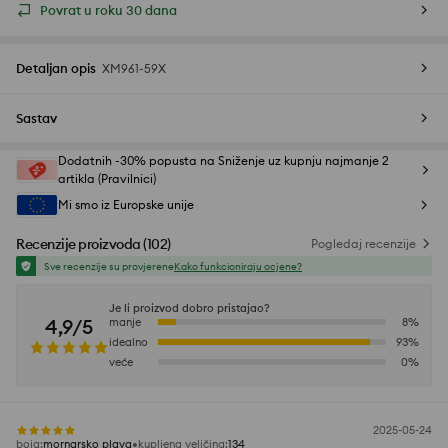
Povrat u roku 30 dana
Detaljan opis
XM961-59X
Sastav
Dodatnih -30% popusta na Sniženje uz kupnju najmanje 2
artikla (Pravilnici)
Mi smo iz Europske unije
Recenzije proizvoda
(
102
)
Pogledaj recenzije
Sve recenzije su provjerene
Kako funkcioniraju ocjene?
Je li proizvod dobro pristajao?
4,9/5
manje
8
%
idealno
93
%
veće
0
%
2025-05-24
boja
:
mornarsko plava
kupljena veličina
:
134