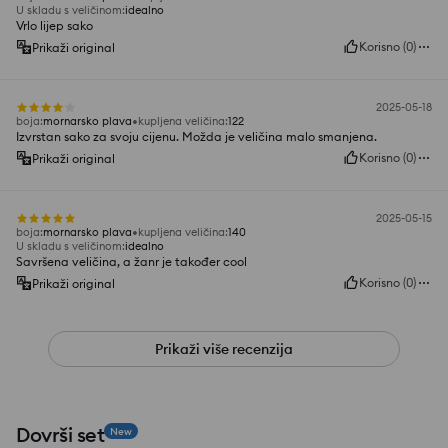
U skladu s veličinom
:
idealno
Vrlo lijep sako
Korisno
(
0
)
Prikaži original
2025-05-18
boja
:
mornarsko plava
kupljena veličina
:
122
Izvrstan sako za svoju cijenu. Možda je veličina malo smanjena.
Korisno
(
0
)
Prikaži original
2025-05-15
boja
:
mornarsko plava
kupljena veličina
:
140
U skladu s veličinom
:
idealno
Savršena veličina, a žanr je također cool
Korisno
(
0
)
Prikaži original
Prikaži više recenzija
Dovrši set
New