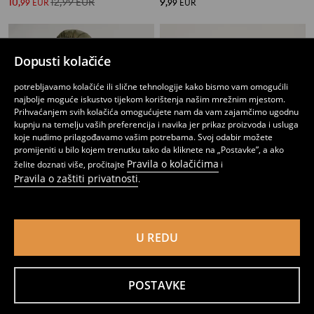
10
12,99
EUR
9
,
99
EUR
,
99
EUR
Dopusti kolačiće
potrebljavamo kolačiće ili slične tehnologije kako bismo vam omogućili
najbolje moguće iskustvo tijekom korištenja našim mrežnim mjestom.
Prihvaćanjem svih kolačića omogućujete nam da vam zajamčimo ugodnu
kupnju na temelju vaših preferencija i navika jer prikaz proizvoda i usluga
koje nudimo prilagođavamo vašim potrebama. Svoj odabir možete
promijeniti u bilo kojem trenutku tako da kliknete na „Postavke”, a ako
Pravila o kolačićima
želite doznati više, pročitajte
i
Pravila o zaštiti privatnosti
.
Pamučna puffer jakna s kapuljačom i reflektirajućim detaljima
Kviltana puffer prsluk s kapuljačom
U REDU
10
12
,
99
EUR
,
99
EUR
POSTAVKE