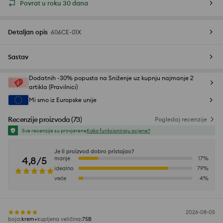
Povrat u roku 30 dana
Detaljan opis
606CE-01X
Sastav
Dodatnih -30% popusta na Sniženje uz kupnju najmanje 2
artikla (Pravilnici)
Mi smo iz Europske unije
Recenzije proizvoda
(
73
)
Pogledaj recenzije
Sve recenzije su provjerene
Kako funkcioniraju ocjene?
Je li proizvod dobro pristajao?
4,8/5
manje
17
%
idealno
79
%
veće
4
%
2026-08-05
boja
:
krem
kupljena veličina
:
75B