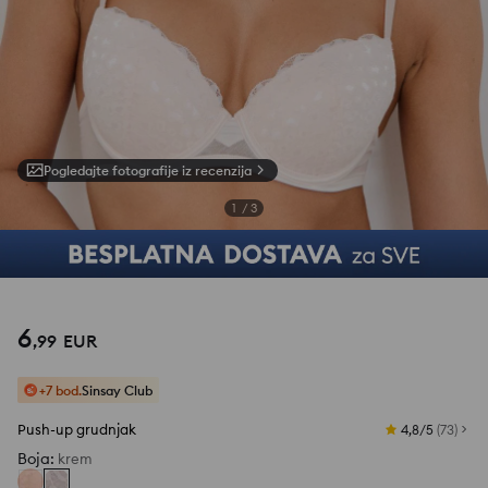
Pogledajte fotografije iz recenzija
1
/
3
6
,
99
EUR
+7 bod.
Sinsay Club
Push-up grudnjak
4,8/5
(
73
)
Boja
:
krem