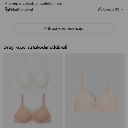
Vrlo lijep grudnjak, ali izgleda manji
Korisno
(
0
)
Prikaži original
Prikaži više recenzija
Drugi kupci su također odabrali