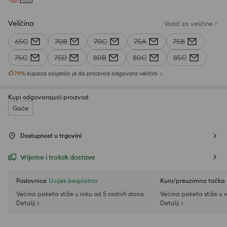
Veličina
Vodič za veličine
65C
70B
70C
75A
75B
75C
75D
80B
80C
85C
79
%
kupaca ocijenilo je da proizvod odgovara veličini
Kupi odgovarajući proizvod
Gaće
Dostupnost u trgovini
Vrijeme i trošak dostave
Poslovnice
Uvijek besplatno
Kurir/preuzimna točka
Većina paketa stiže u roku od 5 radnih dana
Većina paketa stiže u 
Detalji >
Detalji >