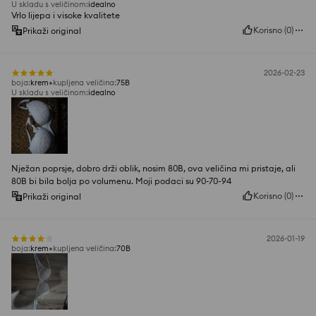
U skladu s veličinom
:
idealno
Vrlo lijepa i visoke kvalitete
Korisno
(
0
)
Prikaži original
2026-02-23
boja
:
krem
kupljena veličina
:
75B
U skladu s veličinom
:
idealno
Nježan poprsje, dobro drži oblik, nosim 80B, ova veličina mi pristaje, ali
80B bi bila bolja po volumenu. Moji podaci su 90-70-94
Korisno
(
0
)
Prikaži original
2026-01-19
boja
:
krem
kupljena veličina
:
70B