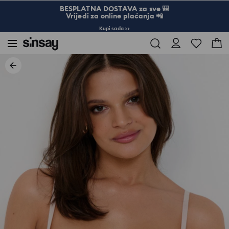
BESPLATNA DOSTAVA za sve 🎒
Vrijedi za online plaćanja 📲
Kupi sada >>