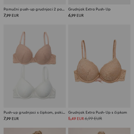
Pamučni push-up grudnjaci 2 pakiranja
Grudnjak Extra Push-Up
7
6
,
99
EUR
,
99
EUR
Push-up grudnjaci s čipkom, pakiranje 2 komada
Grudnjak Extra Push-Up s čipkom
7
5
6,99
EUR
,
99
EUR
,
49
EUR