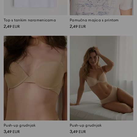
Top s tankim naramenicama
Pamučna majica s printom
2
2
,
49
EUR
,
49
EUR
Push-up grudnjak
Push-up grudnjak
3
3
,
49
EUR
,
49
EUR