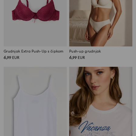
Grudnjak Extra Push-Up s čipkom
Push-up grudnjak
6
6
,
99
EUR
,
99
EUR