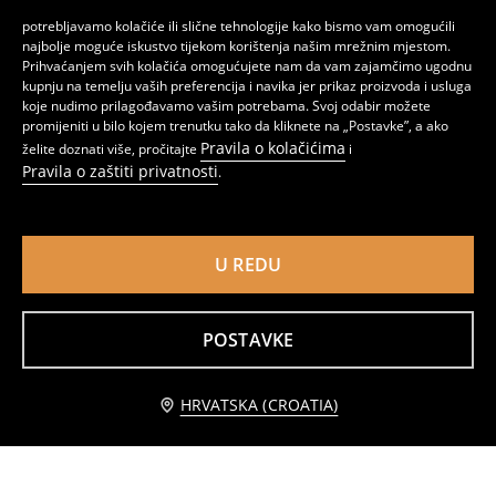
potrebljavamo kolačiće ili slične tehnologije kako bismo vam omogućili
najbolje moguće iskustvo tijekom korištenja našim mrežnim mjestom.
Prihvaćanjem svih kolačića omogućujete nam da vam zajamčimo ugodnu
kupnju na temelju vaših preferencija i navika jer prikaz proizvoda i usluga
koje nudimo prilagođavamo vašim potrebama. Svoj odabir možete
promijeniti u bilo kojem trenutku tako da kliknete na „Postavke”, a ako
Pravila o kolačićima
želite doznati više, pročitajte
i
Pravila o zaštiti privatnosti
.
Extra Push-Up grudnjak s božićnim ukrasom
Push-up grudnjak
6
3
,
99
EUR
,
49
EUR
U REDU
POSTAVKE
Obavijesti me
HRVATSKA (CROATIA)