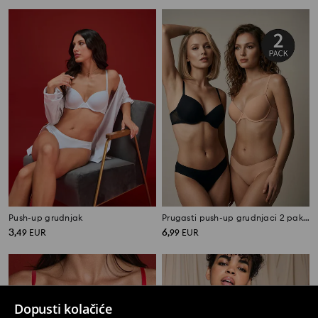
Push-up grudnjak
Prugasti push-up grudnjaci 2 pakiranja
3
6
,
49
EUR
,
99
EUR
Dopusti kolačiće