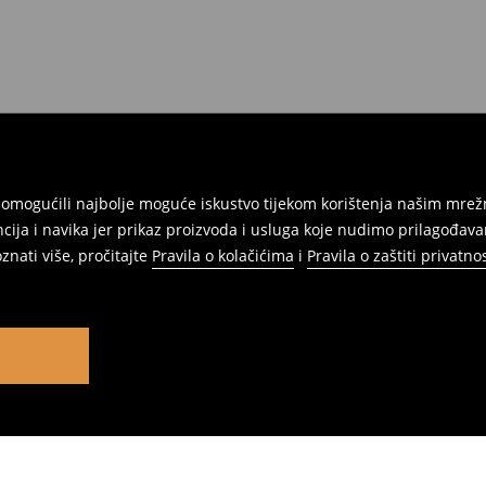
am omogućili najbolje moguće iskustvo tijekom korištenja našim m
ja i navika jer prikaz proizvoda i usluga koje nudimo prilagođav
znati više, pročitajte
Pravila o kolačićima
i
Pravila o zaštiti privatnos