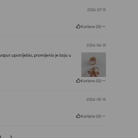
2026-07-15
Korisno
(
0
)
2026-06-01
vaput upotrijebio, promijenio je boju u
Korisno
(
0
)
2026-05-15
Korisno
(
0
)
3