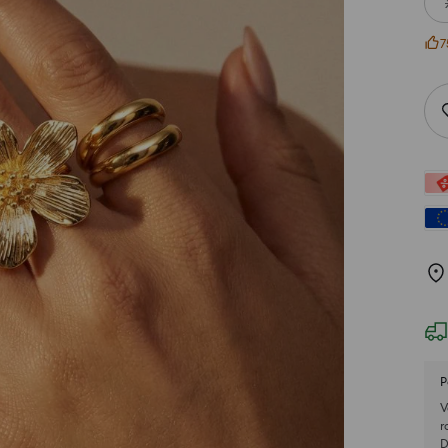
7
P
V
r
D