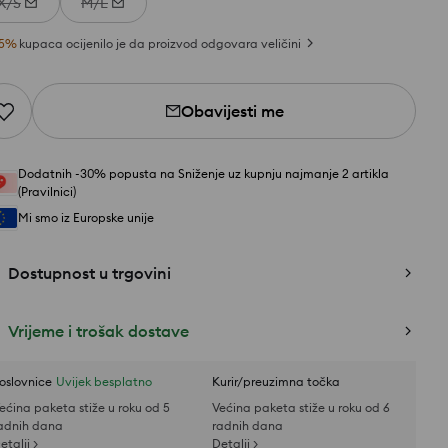
X/S
M/L
5
%
kupaca ocijenilo je da proizvod odgovara veličini
Obavijesti me
Dodatnih -30% popusta na Sniženje uz kupnju najmanje 2 artikla
(Pravilnici)
Mi smo iz Europske unije
Dostupnost u trgovini
Vrijeme i trošak dostave
oslovnice
Uvijek besplatno
Kurir/preuzimna točka
ećina paketa stiže u roku od 5
Većina paketa stiže u roku od 6
adnih dana
radnih dana
etalji >
Detalji >