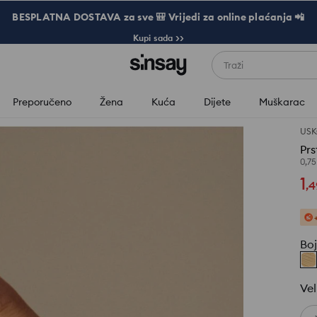
BESPLATNA DOSTAVA za sve 🎒 Vrijedi za online plaćanja 📲
Kupi sada >>
Traži
Preporučeno
Žena
Kuća
Dijete
Muškarac
USK
Prs
0,7
1
,
4
Bo
Vel