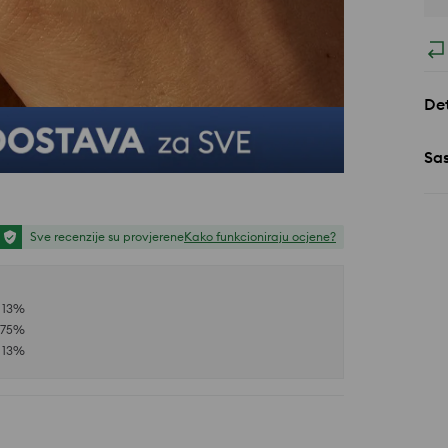
Det
Sa
Sve recenzije su provjerene
Kako funkcioniraju ocjene?
13
%
75
%
13
%