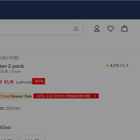
ORO STIŽE
ten 2 pack
4,7/5
(
10
)
5 EUR
/
1 kom
9
EUR
-40%
2
,
49
EUR
+2 bod.
Sinsay Club
-30%
S KODOM
OMNI30MORE
ja
:
zlatan
ičina