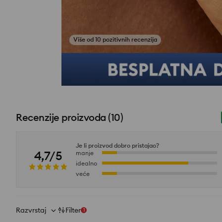
Pogledajte fotografije iz recenzija
Recenzije proizvoda
(
10
)
Je li proizvod dobro pristajao?
4,7/5
manje
idealno
veće
Razvrstaj
Filter
1