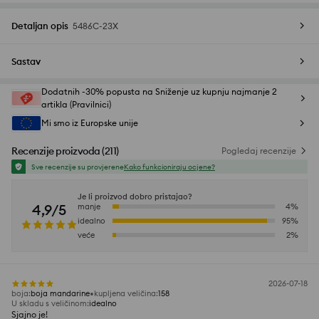
Detaljan opis
5486C-23X
Sastav
Dodatnih -30% popusta na Sniženje uz kupnju najmanje 2
artikla (Pravilnici)
Mi smo iz Europske unije
Recenzije proizvoda
(
211
)
Pogledaj recenzije
Sve recenzije su provjerene
Kako funkcioniraju ocjene?
Je li proizvod dobro pristajao?
4,9/5
manje
4
%
idealno
95
%
veće
2
%
2026-07-18
boja
:
boja mandarine
kupljena veličina
:
158
U skladu s veličinom
:
idealno
Sjajno je!