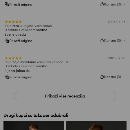
Korisno
(
0
)
Prikaži original
2026-04-06
boja
:
crno
kupljena veličina
:
164
U skladu s veličinom
:
idealno
Sve je u redu
Korisno
(
0
)
Prikaži original
2025-02-20
boja
:
boja mandarine
kupljena veličina
:
170
U skladu s veličinom
:
idealno
Lijepa jakna 👍️
Korisno
(
0
)
Prikaži original
Prikaži više recenzija
Drugi kupci su također odabrali