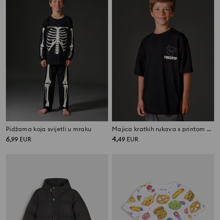
Pidžama koja svijetli u mraku
Majica kratkih rukava s printom na leđima Pokémon
6
4
,
99
EUR
,
49
EUR