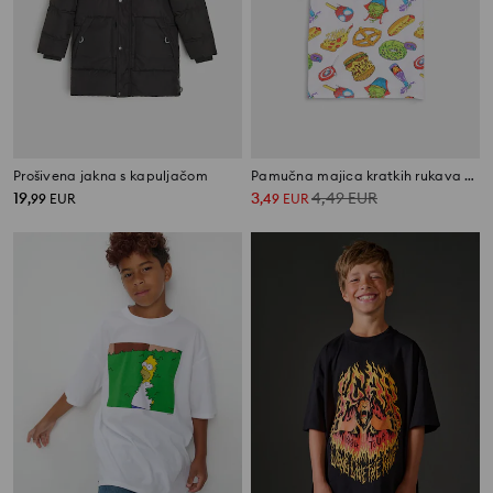
Prošivena jakna s kapuljačom
Pamučna majica kratkih rukava Marvel Comics
19
3
4,49
EUR
,
99
EUR
,
49
EUR