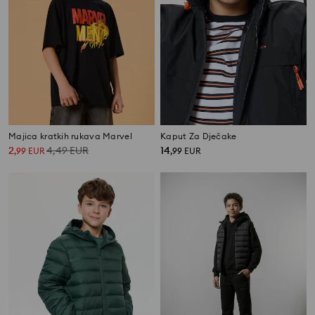
Majica kratkih rukava Marvel
Kaput Za Dječake
2
4,49
EUR
14
,
99
EUR
,
99
EUR