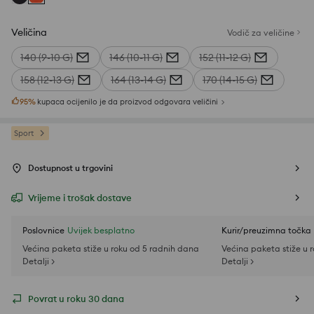
Veličina
Vodič za veličine
140 (9-10 G)
146 (10-11 G)
152 (11-12 G)
158 (12-13 G)
164 (13-14 G)
170 (14-15 G)
95
%
kupaca ocijenilo je da proizvod odgovara veličini
Sport
Dostupnost u trgovini
Vrijeme i trošak dostave
Poslovnice
Uvijek besplatno
Kurir/preuzimna točka
Većina paketa stiže u roku od 5 radnih dana
Većina paketa stiže u 
Detalji >
Detalji >
Povrat u roku 30 dana