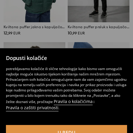
Kviltana puffer jakna s kapuljačom
Kviltana puffer prsluk s kapuljačom
12
10
,
99
EUR
,
99
EUR
Dopusti kolačiće
potrebljavamo kolačiće ili slične tehnologije kako bismo vam omogućili
najbolje moguće iskustvo tijekom korištenja našim mrežnim mjestom.
Prihvaćanjem svih kolačića omogućujete nam da vam zajamčimo ugodnu
kupnju na temelju vaših preferencija i navika jer prikaz proizvoda i usluga
koje nudimo prilagođavamo vašim potrebama. Svoj odabir možete
promijeniti u bilo kojem trenutku tako da kliknete na „Postavke”, a ako
Pravila o kolačićima
želite doznati više, pročitajte
i
Pravila o zaštiti privatnosti
.
Softshell jakna s kapuljačom i reflektirajućim detaljima
Kviltana puffer jakna s kapuljačom
U REDU