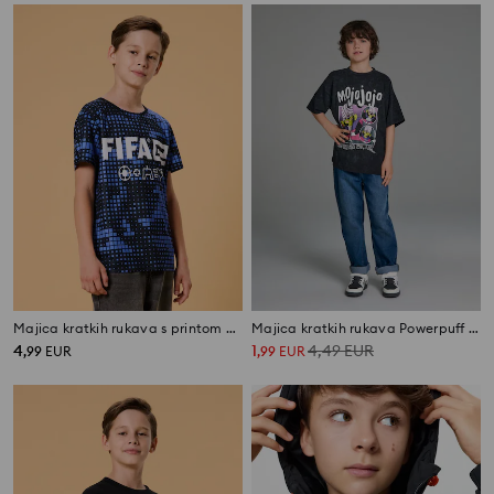
Majica kratkih rukava s printom FIFA
Majica kratkih rukava Powerpuff Girls
4
1
4,49
EUR
,
99
EUR
,
99
EUR