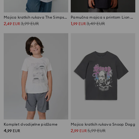
Majica kratkih rukava The Simpsons
Pamučna majica s printom Lion King
2
3,99
EUR
1
3,49
EUR
,
49
EUR
,
99
EUR
Komplet dvodijelne pidžame
Majica kratkih rukava Snoop Dogg
4
2
5,99
EUR
,
99
EUR
,
99
EUR