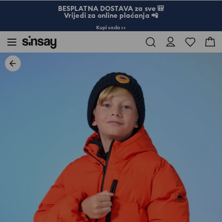
BESPLATNA DOSTAVA za sve 🎒
Vrijedi za online plaćanja 📲
Kupi sada >>