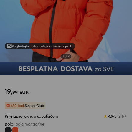
Pogledajte fotografije iz recenzija
1
/
9
19
,
99
EUR
+20 bod.
Sinsay Club
Prijelazna jakna s kapuljačom
4,9/5
(
211
)
Boja
:
boja mandarine