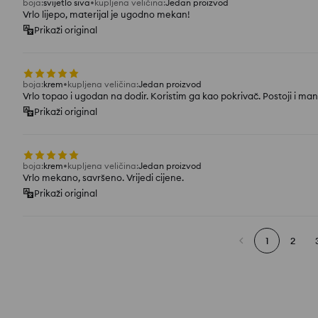
boja
:
svijetlo siva
kupljena veličina
:
Jedan proizvod
Vrlo lijepo, materijal je ugodno mekan!
Prikaži original
boja
:
krem
kupljena veličina
:
Jedan proizvod
Vrlo topao i ugodan na dodir. Koristim ga kao pokrivač. Postoji i man
Prikaži original
boja
:
krem
kupljena veličina
:
Jedan proizvod
Vrlo mekano, savršeno. Vrijedi cijene.
Prikaži original
1
2