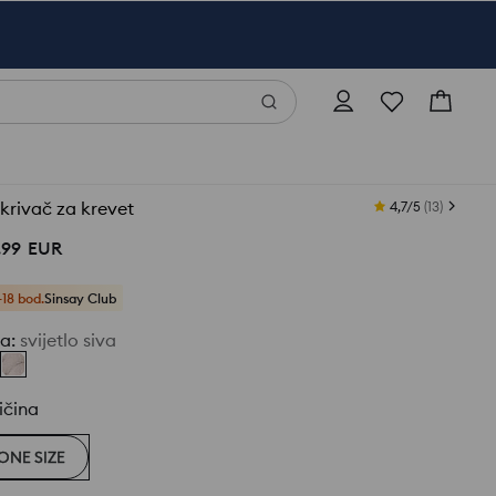
krivač za krevet
4,7/5
(
13
)
,
99
EUR
+18 bod.
Sinsay Club
ja
:
svijetlo siva
ičina
ONE SIZE