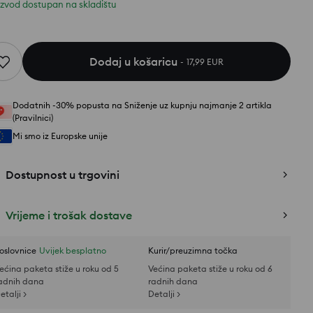
izvod dostupan na skladištu
Dodaj u košaricu
17,99 EUR
Dodatnih -30% popusta na Sniženje uz kupnju najmanje 2 artikla
(Pravilnici)
Mi smo iz Europske unije
Dostupnost u trgovini
Vrijeme i trošak dostave
oslovnice
Uvijek besplatno
Kurir/preuzimna točka
ećina paketa stiže u roku od 5
Većina paketa stiže u roku od 6
adnih dana
radnih dana
etalji >
Detalji >