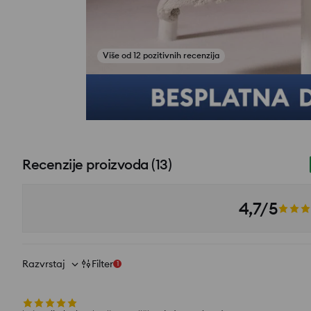
Više od 12 pozitivnih recenzija
Pogledajte fotografije iz recenzija
Recenzije proizvoda
(
13
)
4,7/5
Razvrstaj
Filter
1