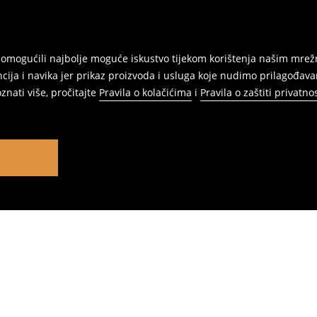
am omogućili najbolje moguće iskustvo tijekom korištenja našim m
ja i navika jer prikaz proizvoda i usluga koje nudimo prilagođav
znati više, pročitajte
Pravila o kolačićima
i
Pravila o zaštiti privatnos