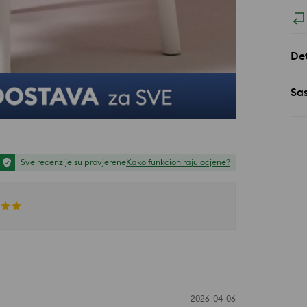
Det
Sa
Sve recenzije su provjerene
Kako funkcioniraju ocjene?
2026-04-06