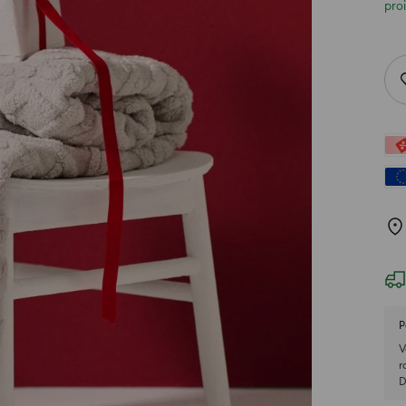
pro
P
V
r
D