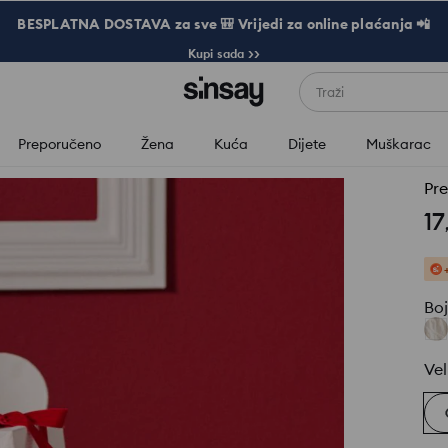
BESPLATNA DOSTAVA za sve 🎒 Vrijedi za online plaćanja 📲
Kupi sada >>
Traži
Preporučeno
Žena
Kuća
Dijete
Muškarac
Pre
17
Bo
Vel