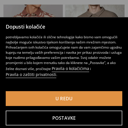
Dopusti kolačiće
potrebljavamo kolačiće ili slične tehnologije kako bismo vam omogućili
najbolje moguće iskustvo tijekom korištenja našim mrežnim mjestom.
Prihvaćanjem svih kolačića omogućujete nam da vam zajamčimo ugodnu
kupnju na temelju vaših preferencija i navika jer prikaz proizvoda i usluga
koje nudimo prilagođavamo vašim potrebama. Svoj odabir možete
promijeniti u bilo kojem trenutku tako da kliknete na „Postavke”, a ako
Pravila o kolačićima
želite doznati više, pročitajte
i
Pravila o zaštiti privatnosti
.
Polo-majica s printom
Polo majica dugih rukava
3
6,99
EUR
4
12,99
EUR
,
99
EUR
,
99
EUR
U REDU
POSTAVKE