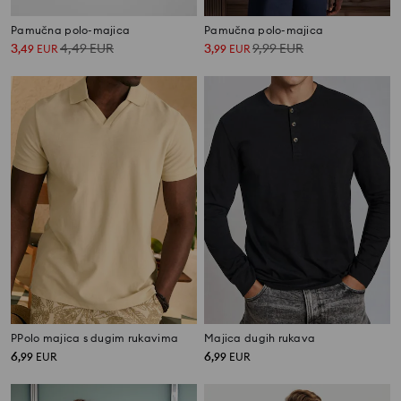
Pamučna polo-majica
Pamučna polo-majica
3
4,49
EUR
3
9,99
EUR
,
49
EUR
,
99
EUR
PPolo majica s dugim rukavima
Majica dugih rukava
6
6
,
99
EUR
,
99
EUR