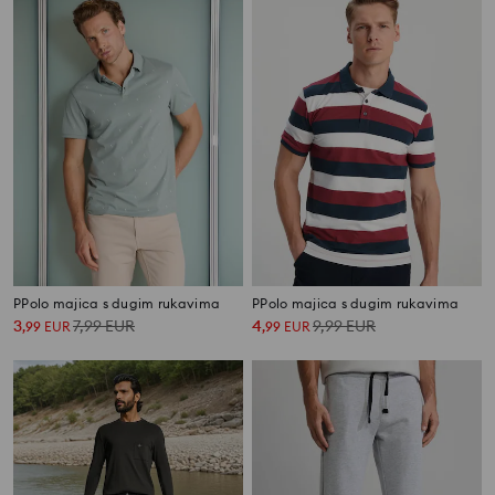
PPolo majica s dugim rukavima
PPolo majica s dugim rukavima
3
7,99
EUR
4
9,99
EUR
,
99
EUR
,
99
EUR