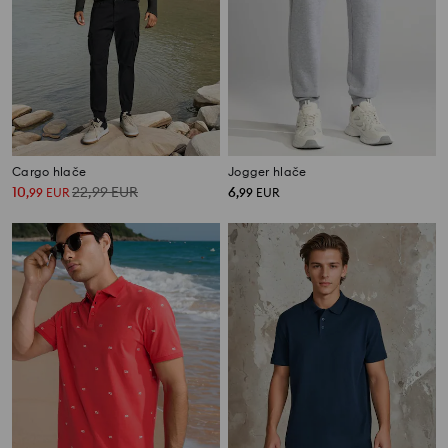
Cargo hlače
Jogger hlače
10
22,99
EUR
6
,
99
EUR
,
99
EUR