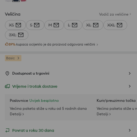
Veličina
Vodič za veličine
XS
S
M
L
XL
XXL
3XL
89
%
kupaca ocijenilo je da proizvod odgovara veličini
Basic
Dostupnost u trgovini
Vrijeme i trošak dostave
Poslovnice
Uvijek besplatno
Kurir/preuzimna točka
Većina paketa stiže u roku od 5 radnih dana
Većina paketa stiže u 
Detalji >
Detalji >
Povrat u roku 30 dana