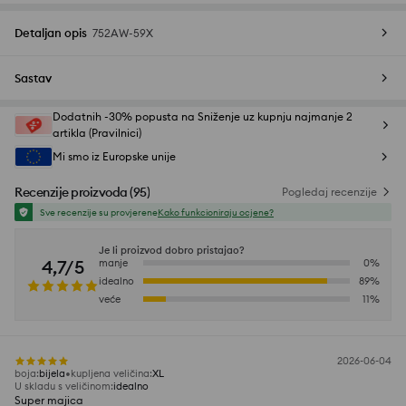
Detaljan opis
752AW-59X
Sastav
Dodatnih -30% popusta na Sniženje uz kupnju najmanje 2
artikla (Pravilnici)
Mi smo iz Europske unije
Recenzije proizvoda
(
95
)
Pogledaj recenzije
Sve recenzije su provjerene
Kako funkcioniraju ocjene?
Je li proizvod dobro pristajao?
4,7/5
manje
0
%
idealno
89
%
veće
11
%
2026-06-04
boja
:
bijela
kupljena veličina
:
XL
U skladu s veličinom
:
idealno
Super majica