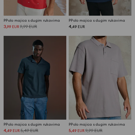
PPolo majica s dugim rukavima
PPolo majica s dugim rukavima
3
9,99
EUR
4
,
99
EUR
,
49
EUR
PPolo majica s dugim rukavima
PPolo majica s dugim rukavima
4
5,49
EUR
5
9,99
EUR
,
49
EUR
,
49
EUR