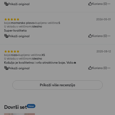
Korisno
(
0
)
Prikaži original
2026-05-01
boja
:
mornarsko plava
kupljena veličina
:
S
U skladu s veličinom
:
idealno
Super kvaliteta
Korisno
(
0
)
Prikaži original
2025-08-12
boja
:
roza
kupljena veličina
:
XS
U skladu s veličinom
:
idealno
Košulja je kvalitetna i vrlo atraktivne boje. Volio🔥
Korisno
(
0
)
Prikaži original
Prikaži više recenzija
Dovrši set
New