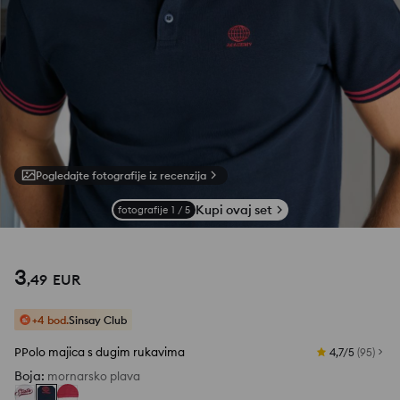
Pogledajte fotografije iz recenzija
Kupi ovaj set
fotografije
1
/
5
3
,
49
EUR
+4 bod.
Sinsay Club
PPolo majica s dugim rukavima
4,7/5
(
95
)
Boja
:
mornarsko plava