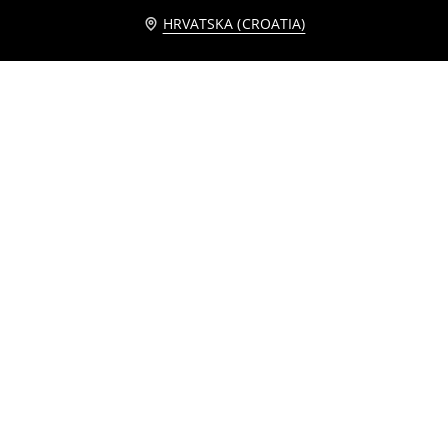
HRVATSKA (CROATIA)
Slim fit traperice
Slim fit traperice
9
12,99
EUR
9
12,99
EUR
,
99
EUR
,
99
EUR