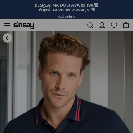
BESPLATNA DOSTAVA za sve 🎒
Vrijedi za online plaćanja 📲
Kupi sada >>