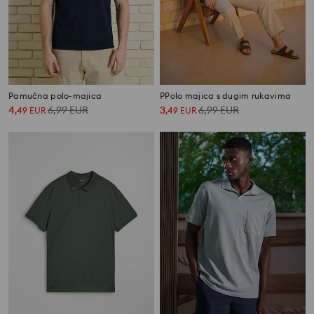
Pamučna polo-majica
PPolo majica s dugim rukavima
4
6,99
EUR
3
6,99
EUR
,
49
EUR
,
49
EUR