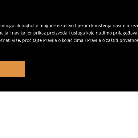
am omogućili najbolje moguće iskustvo tijekom korištenja našim m
ja i navika jer prikaz proizvoda i usluga koje nudimo prilagođav
znati više, pročitajte
Pravila o kolačićima
i
Pravila o zaštiti privatnos