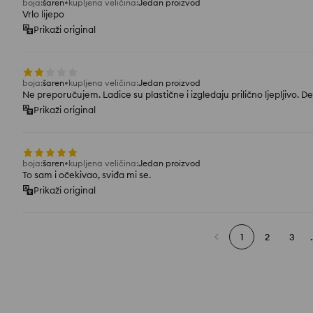
boja
:
šaren
kupljena veličina
:
Jedan proizvod
Vrlo lijepo
Prikaži original
boja
:
šaren
kupljena veličina
:
Jedan proizvod
Ne preporučujem. Ladice su plastične i izgledaju prilično ljepljivo. Def
Prikaži original
boja
:
šaren
kupljena veličina
:
Jedan proizvod
To sam i očekivao, sviđa mi se.
Prikaži original
1
2
3
.