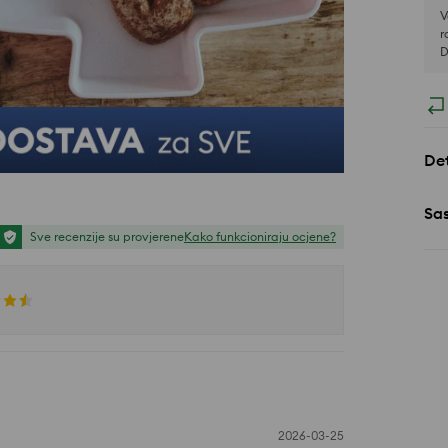
V
r
D
Det
Sa
Sve recenzije su provjerene
Kako funkcioniraju ocjene?
2026-03-25