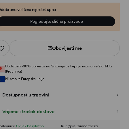
dabrana veličina nije dostupna
Pogledajte slične proizvode
Obavijesti me
Dodatnih -30% popusta na Sniženje uz kupnju najmanje 2 artikla
(Pravilnici)
Mi smo iz Europske unije
Dostupnost u trgovini
Vrijeme i trošak dostave
oslovnice
Uvijek besplatno
Kurir/preuzimna točka