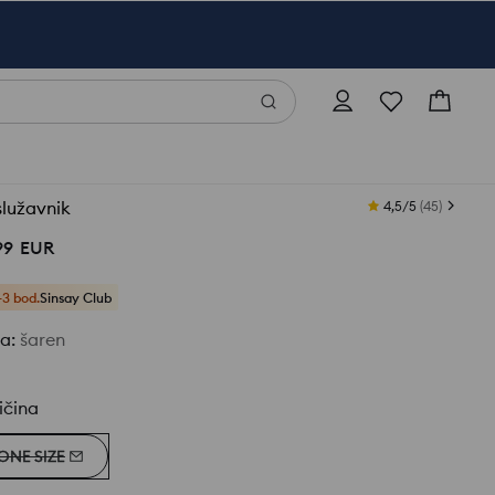
lužavnik
4,5/5
(
45
)
99
EUR
+3 bod.
Sinsay Club
ja
:
šaren
ičina
ONE SIZE