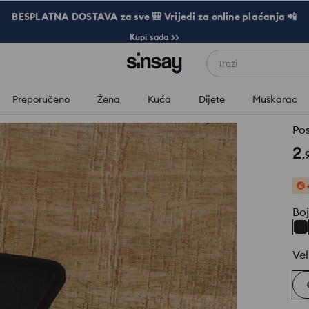
BESPLATNA DOSTAVA za sve 🎒 Vrijedi za online plaćanja 📲
Kupi sada >>
Traži
Preporučeno
Žena
Kuća
Dijete
Muškarac
Pos
2
,
Bo
Vel