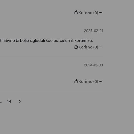
Korisno
(
0
)
2025-02-21
initivno bi bolje izgledali kao porculan ili keramika.
Korisno
(
0
)
2024-12-03
Korisno
(
0
)
..
14