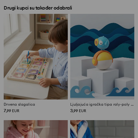
Drugi kupci su također odabrali
Drvena slagalica
Ljuljajuća igračka tipa roly-poly – slon
7
3
,
99
EUR
,
99
EUR