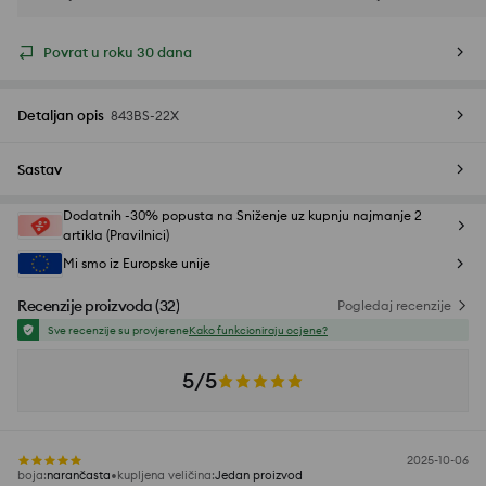
Povrat u roku 30 dana
Detaljan opis
843BS-22X
Sastav
Dodatnih -30% popusta na Sniženje uz kupnju najmanje 2
artikla (Pravilnici)
Mi smo iz Europske unije
Recenzije proizvoda
(
32
)
Pogledaj recenzije
Sve recenzije su provjerene
Kako funkcioniraju ocjene?
5/5
2025-10-06
boja
:
narančasta
kupljena veličina
:
Jedan proizvod