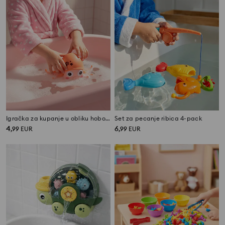
Igračka za kupanje u obliku hobotnice
Set za pecanje ribica 4-pack
4
6
,
99
EUR
,
99
EUR