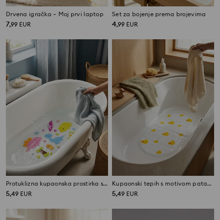
Drvena igračka – Moj prvi laptop
Set za bojenje prema brojevima
7
4
,
99
EUR
,
99
EUR
Protuklizna kupaonska prostirka s motivom dinosaura
Kupaonski tepih s motivom pataka
5
5
,
49
EUR
,
49
EUR