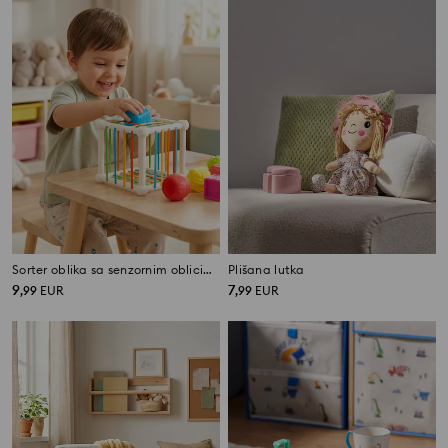
Sorter oblika sa senzornim oblicima
Plišana lutka
9
7
,
99
EUR
,
99
EUR