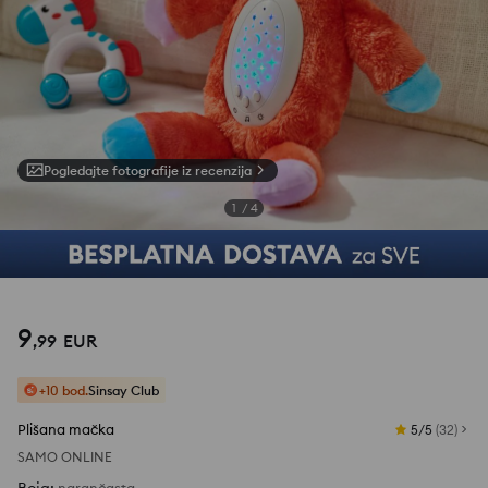
Pogledajte fotografije iz recenzija
1
/
4
9
,
99
EUR
+10 bod.
Sinsay Club
Plišana mačka
5/5
(
32
)
SAMO ONLINE