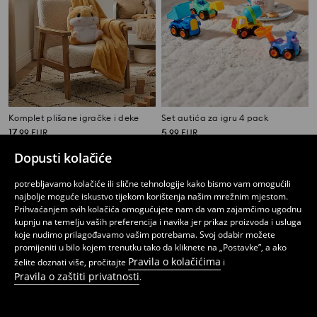
Komplet plišane igračke i deke
Set autića za igru 4 pack
17
5
,
99
EUR
,
99
EUR
Dopusti kolačiće
potrebljavamo kolačiće ili slične tehnologije kako bismo vam omogućili
najbolje moguće iskustvo tijekom korištenja našim mrežnim mjestom.
Prihvaćanjem svih kolačića omogućujete nam da vam zajamčimo ugodnu
kupnju na temelju vaših preferencija i navika jer prikaz proizvoda i usluga
koje nudimo prilagođavamo vašim potrebama. Svoj odabir možete
promijeniti u bilo kojem trenutku tako da kliknete na „Postavke”, a ako
Pravila o kolačićima
želite doznati više, pročitajte
i
Pravila o zaštiti privatnosti
.