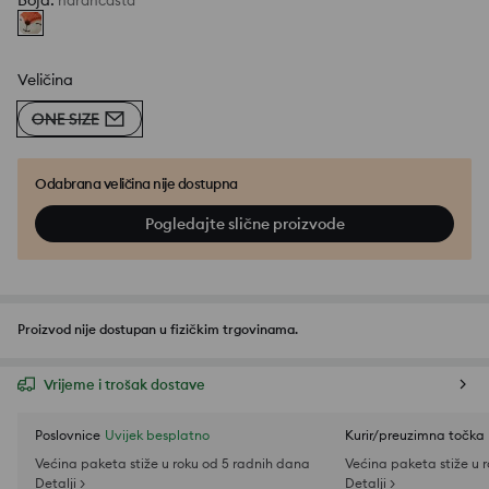
Boja
:
narančasta
Veličina
ONE SIZE
Odabrana veličina nije dostupna
Pogledajte slične proizvode
Proizvod nije dostupan u fizičkim trgovinama.
Vrijeme i trošak dostave
Poslovnice
Uvijek besplatno
Kurir/preuzimna točka
Većina paketa stiže u roku od 5 radnih dana
Većina paketa stiže u 
Detalji >
Detalji >