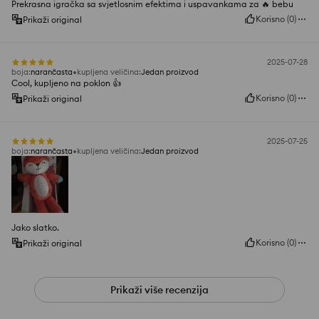
Prekrasna igračka sa svjetlosnim efektima i uspavankama za 🔥 bebu
Korisno
(
0
)
Prikaži original
2025-07-28
boja
:
narančasta
kupljena veličina
:
Jedan proizvod
Cool, kupljeno na poklon 👍️
Korisno
(
0
)
Prikaži original
2025-07-25
boja
:
narančasta
kupljena veličina
:
Jedan proizvod
Jako slatko.
Korisno
(
0
)
Prikaži original
Prikaži više recenzija