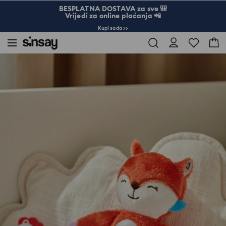
BESPLATNA DOSTAVA za sve 🎒
Vrijedi za online plaćanja 📲
Kupi sada >>