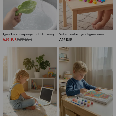
Igračka za kupanje u obliku kornjače
Set za sortiranje s figuricama
5
9,99
EUR
7
,
99
EUR
,
99
EUR