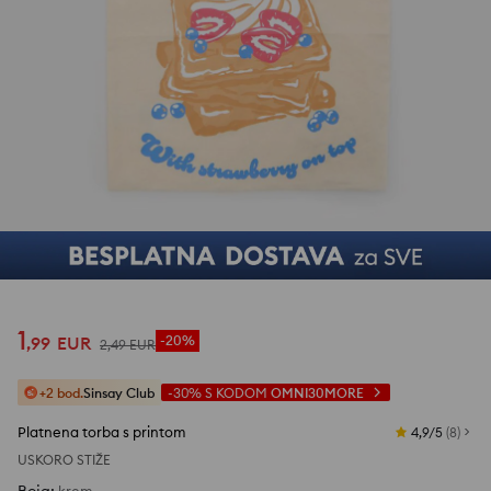
1
/
2
1
,
99
EUR
-20%
2
,
49
EUR
+2 bod.
Sinsay Club
-30%
S KODOM
OMNI30MORE
Platnena torba s printom
4,9/5
(
8
)
USKORO STIŽE