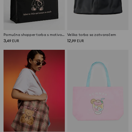
Pamučna shopper torba s motivom medvjeda i natpisom
Velika torba sa zatvaračem
3
12
,
49
EUR
,
99
EUR