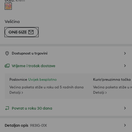
Boja
:
krem
Veličina
ONE SIZE
Dostupnost u trgovini
Vrijeme i trošak dostave
Poslovnice
Uvijek besplatno
Kurir/preuzimna točka
Većina paketa stiže u roku od 5 radnih dana
Većina paketa stiže u 
Detalji >
Detalji >
Povrat u roku 30 dana
Detaljan opis
983IG-01X