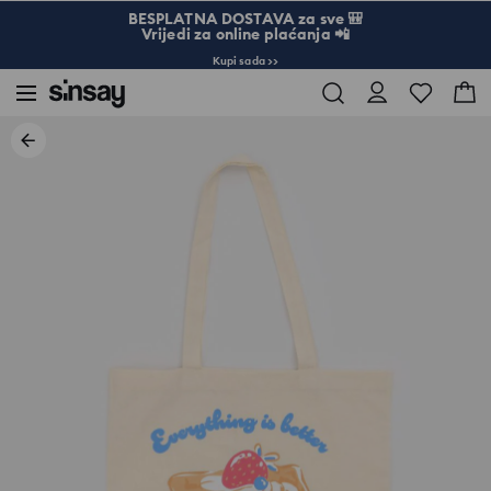
BESPLATNA DOSTAVA za sve 🎒
Vrijedi za online plaćanja 📲
Kupi sada >>