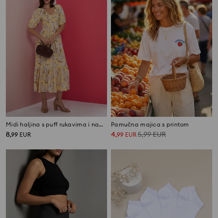
Midi haljina s puff rukavima i naborima
Pamučna majica s printom
8
4
5,99
EUR
,
99
EUR
,
99
EUR