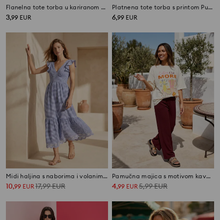
Flanelna tote torba u kariranom uzorku s printom medvjedića
Platnena tote torba s printom Pusheen The Cat
3
6
,
99
EUR
,
99
EUR
Midi haljina s naborima i volanima u kariranom uzorku
Pamučna majica s motivom kave i natpisom „Coffee Club More”
10
17,99
EUR
4
5,99
EUR
,
99
EUR
,
99
EUR