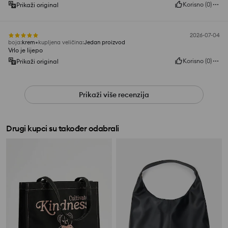
Korisno
(
0
)
Prikaži original
2026-07-04
boja
:
krem
kupljena veličina
:
Jedan proizvod
Vrlo je lijepo
Korisno
(
0
)
Prikaži original
Prikaži više recenzija
Drugi kupci su također odabrali