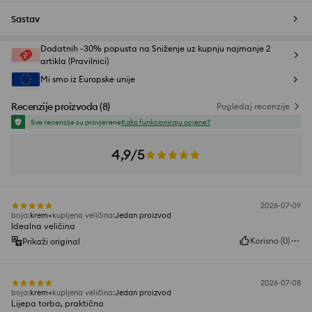
Sastav
Dodatnih -30% popusta na Sniženje uz kupnju najmanje 2
artikla (Pravilnici)
Mi smo iz Europske unije
Recenzije proizvoda
(
8
)
Pogledaj recenzije
Sve recenzije su provjerene
Kako funkcioniraju ocjene?
4,9/5
2026-07-09
boja
:
krem
kupljena veličina
:
Jedan proizvod
Idealna veličina
Korisno
(
0
)
Prikaži original
2026-07-08
boja
:
krem
kupljena veličina
:
Jedan proizvod
Lijepa torba, praktična