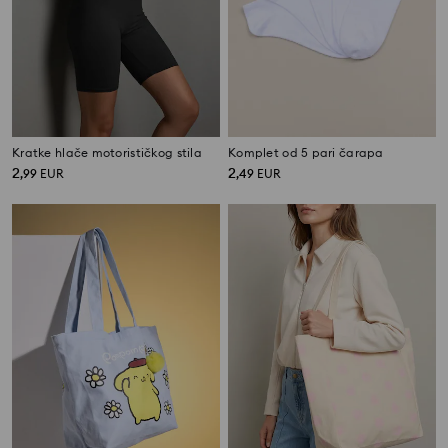
Kratke hlače motorističkog stila
Komplet od 5 pari čarapa
2
2
,
99
EUR
,
49
EUR