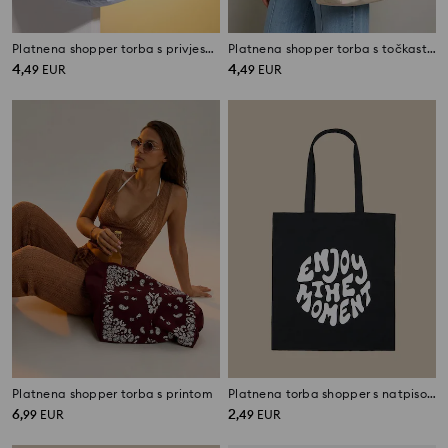
Platnena shopper torba s privjeskom i printom PomPomPurin
Platnena shopper torba s točkastim uzorkom
4
4
,
49
EUR
,
49
EUR
Platnena shopper torba s printom
Platnena torba shopper s natpisom
6
2
,
99
EUR
,
49
EUR