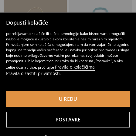
Dopusti kolačiće
potrebljavamo kolačiće ili slične tehnologije kako bismo vam omogućili
najbolje moguće iskustvo tijekom korištenja našim mrežnim mjestom.
Prihvaćanjem svih kolačića omogućujete nam da vam zajamčimo ugodnu
kupnju na temelju vaših preferencija i navika jer prikaz proizvoda i usluga
koje nudimo prilagođavamo vašim potrebama. Svoj odabir možete
promijeniti u bilo kojem trenutku tako da kliknete na „Postavke”, a ako
Pravila o kolačićima
želite doznati više, pročitajte
i
Pravila o zaštiti privatnosti
.
Velika torba za kupovinu s uzorkom mašnica
Platnena shopper torba s printom Stitch
5
2
4,49
EUR
,
99
EUR
,
99
EUR
U REDU
POSTAVKE
Obavijesti me