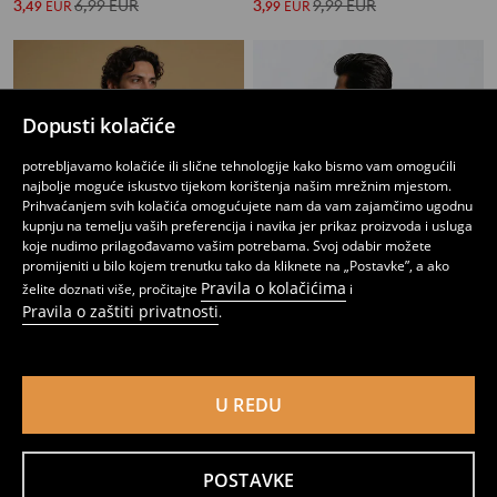
3
6,99
EUR
3
9,99
EUR
,
49
EUR
,
99
EUR
Dopusti kolačiće
potrebljavamo kolačiće ili slične tehnologije kako bismo vam omogućili
najbolje moguće iskustvo tijekom korištenja našim mrežnim mjestom.
Prihvaćanjem svih kolačića omogućujete nam da vam zajamčimo ugodnu
kupnju na temelju vaših preferencija i navika jer prikaz proizvoda i usluga
koje nudimo prilagođavamo vašim potrebama. Svoj odabir možete
promijeniti u bilo kojem trenutku tako da kliknete na „Postavke”, a ako
Pravila o kolačićima
želite doznati više, pročitajte
i
Pravila o zaštiti privatnosti
.
Pamučna polo-majica
Pamučna polo majica s printom S.W.Smiley®
4
6,99
EUR
7
9,99
EUR
,
49
EUR
,
99
EUR
U REDU
POSTAVKE