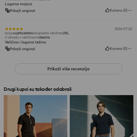
Lagana majica
Korisno
(
0
)
Prikaži original
2026-07-22
boja
:
svjetlozeleno
kupljena veličina
:
2XL
U skladu s veličinom
:
idealno
Veličina i lagana težina
Korisno
(
0
)
Prikaži original
Prikaži više recenzija
Drugi kupci su također odabrali