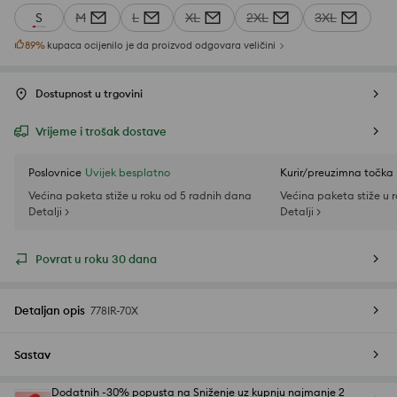
S
M
L
XL
2XL
3XL
89
%
kupaca ocijenilo je da proizvod odgovara veličini
Dostupnost u trgovini
Vrijeme i trošak dostave
Poslovnice
Uvijek besplatno
Kurir/preuzimna točka
Većina paketa stiže u roku od 5 radnih dana
Većina paketa stiže u 
Detalji >
Detalji >
Povrat u roku 30 dana
Detaljan opis
778IR-70X
Sastav
Dodatnih -30% popusta na Sniženje uz kupnju najmanje 2