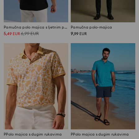
Pamučna polo majica s ljetnim printom
Pamučna polo-majica
5
6,99
EUR
9
,
49
EUR
,
99
EUR
PPolo majica s dugim rukavima
PPolo majica s dugim rukavima