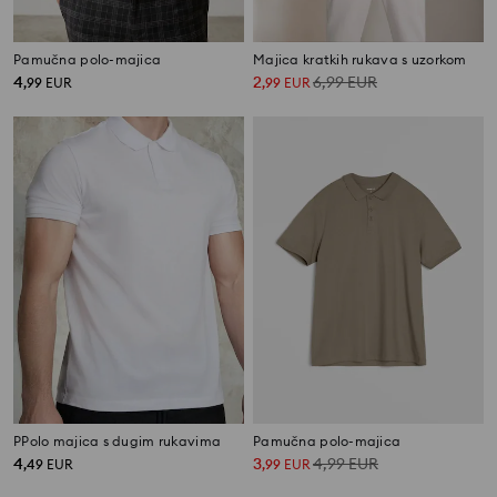
Pamučna polo-majica
Majica kratkih rukava s uzorkom
4
2
6,99
EUR
,
99
EUR
,
99
EUR
PPolo majica s dugim rukavima
Pamučna polo-majica
4
3
4,99
EUR
,
49
EUR
,
99
EUR