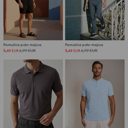
Pamučna polo-majica
Pamučna polo-majica
5
6,99
EUR
5
6,99
EUR
,
49
EUR
,
49
EUR