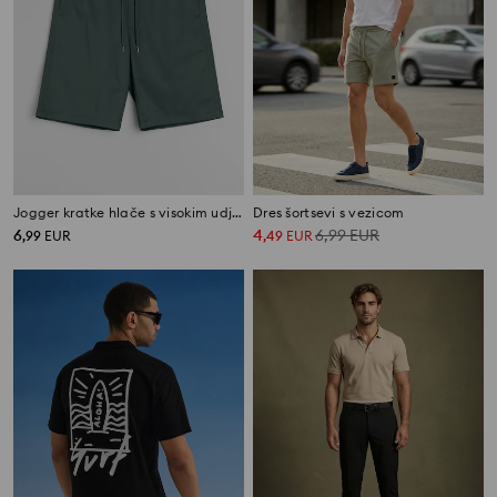
Jogger kratke hlače s visokim udjelom pamuka
Dres šortsevi s vezicom
6
4
6,99
EUR
,
99
EUR
,
49
EUR