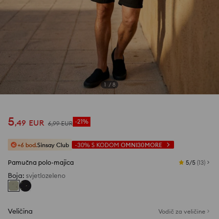
Pogledajte fotografije iz recenzija
1
/
8
5
,
49
EUR
-21%
6
,
99
EUR
+6 bod.
Sinsay Club
-30%
S KODOM
OMNI30MORE
Pamučna polo-majica
5/5
(
13
)
Boja
:
svjetlozeleno
Veličina
Vodič za veličine