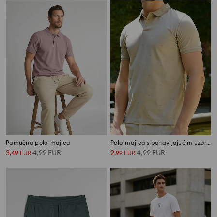
Pamučna polo-majica
Polo-majica s ponavljajućim uzorkom
3
4,99
EUR
2
4,99
EUR
,
49
EUR
,
99
EUR