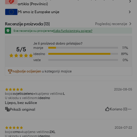
artikla (Pravilnici)
Mi smo iz Europske unije
Recenzije proizvoda
(
13
)
Pogledaj recenzije
Sve recenzije su provjerene
Kako funkcioniraju ocjene?
Je li proizvod dobro pristajao?
5/5
manje
11
%
idealno
89
%
veće
0
%
najbolje ocijenjen
u kategoriji majice
2026-08-05
boja
:
svjetlozeleno
kupljena veličina
:
L
U skladu s veličinom
:
idealno
Lijepo, bez sušilice
Korisno
(
0
)
Prikaži original
2026-07-22
boja
:
crno
kupljena veličina
:
2XL
U skladu s veličinom
:
idealno