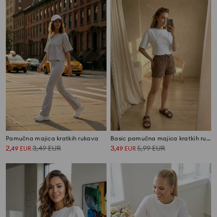
Pamučna majica kratkih rukava
Basic pamučna majica kratkih rukava
2
3,49
EUR
3
5,99
EUR
,
49
EUR
,
49
EUR