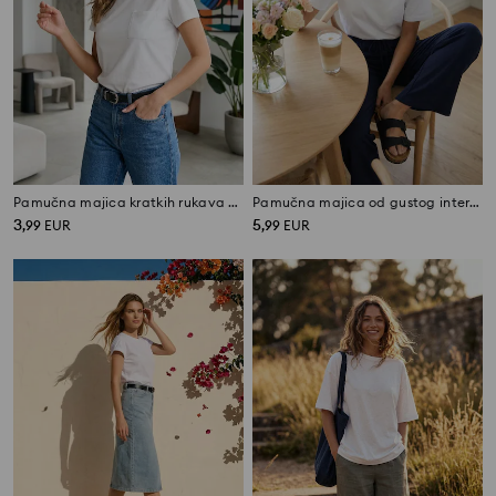
Pamučna majica kratkih rukava s džepom
Pamučna majica od gustog interlock pletiva
3
5
,
99
EUR
,
99
EUR