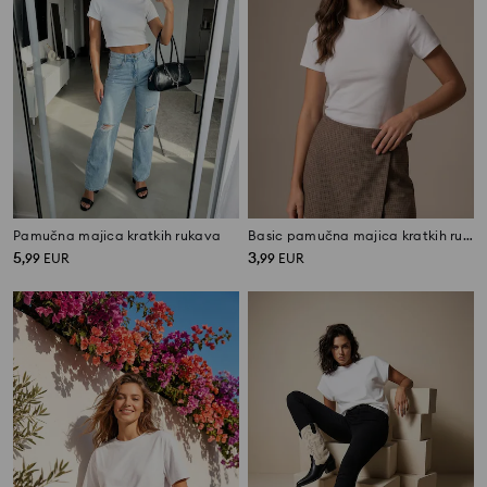
Pamučna majica kratkih rukava
Basic pamučna majica kratkih rukava
5
3
,
99
EUR
,
99
EUR