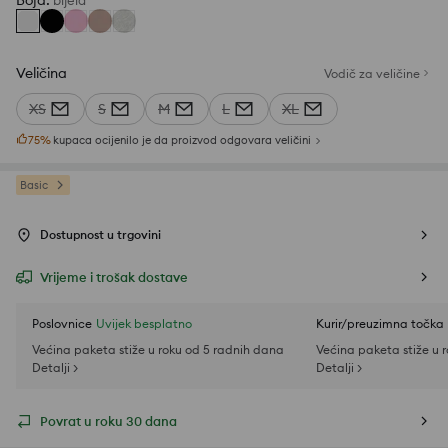
Boja
:
bijela
Veličina
Vodič za veličine
XS
S
M
L
XL
75
%
kupaca ocijenilo je da proizvod odgovara veličini
Basic
Dostupnost u trgovini
Vrijeme i trošak dostave
Poslovnice
Uvijek besplatno
Kurir/preuzimna točka
Većina paketa stiže u roku od 5 radnih dana
Većina paketa stiže u 
Detalji >
Detalji >
Povrat u roku 30 dana