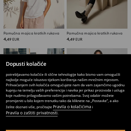
Pamučna majica kratkih rukava
Pamučna majica kratkih rukava
4
4
,
49
EUR
,
49
EUR
Dopusti kolačiće
potrebljavamo kolačiće ili slične tehnologije kako bismo vam omogućili
najbolje moguće iskustvo tijekom korištenja našim mrežnim mjestom.
Prihvaćanjem svih kolačića omogućujete nam da vam zajamčimo ugodnu
kupnju na temelju vaših preferencija i navika jer prikaz proizvoda i usluga
koje nudimo prilagođavamo vašim potrebama. Svoj odabir možete
promijeniti u bilo kojem trenutku tako da kliknete na „Postavke”, a ako
Pravila o kolačićima
želite doznati više, pročitajte
i
Pravila o zaštiti privatnosti
.