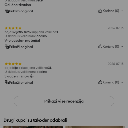
U skladu s veličinom
:
veće
Odlična tkanina
Korisno
(
0
)
Prikaži original
2026-07-16
boja
:
svijetlo siva
kupljena veličina
:
L
U skladu s veličinom
:
idealno
Vrlo ugodan materijal
Korisno
(
0
)
Prikaži original
2026-07-15
boja
:
bijela
kupljena veličina
:
XL
U skladu s veličinom
:
idealno
Skraćeni i široki 👍
Korisno
(
0
)
Prikaži original
Prikaži više recenzija
Drugi kupci su također odabrali