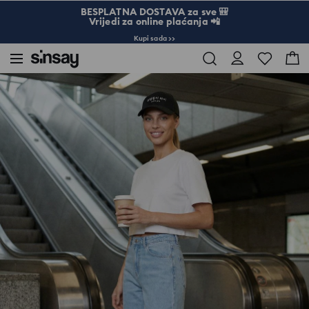
BESPLATNA DOSTAVA za sve 🎒
Vrijedi za online plaćanja 📲
Kupi sada >>
Sinsay
Žena
Pamučna majica kratkih rukava