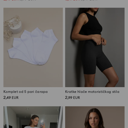
Komplet od 5 pari čarapa
Kratke hlače motorističkog stila
2
2
,
49
EUR
,
99
EUR