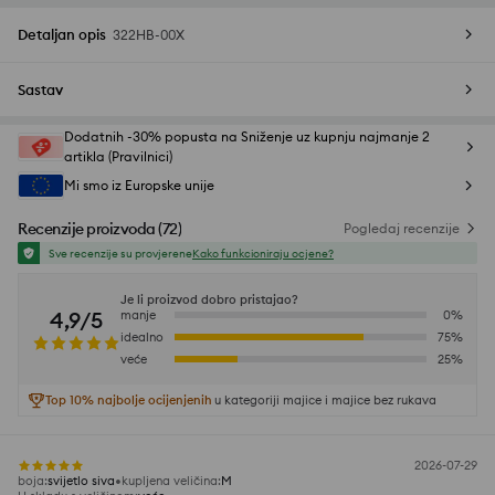
Detaljan opis
322HB-00X
Sastav
Dodatnih -30% popusta na Sniženje uz kupnju najmanje 2
artikla (Pravilnici)
Mi smo iz Europske unije
Recenzije proizvoda
(
72
)
Pogledaj recenzije
Sve recenzije su provjerene
Kako funkcioniraju ocjene?
Je li proizvod dobro pristajao?
4,9/5
manje
0
%
idealno
75
%
veće
25
%
Top 10% najbolje ocijenjenih
u kategoriji majice i majice bez rukava
2026-07-29
boja
:
svijetlo siva
kupljena veličina
:
M