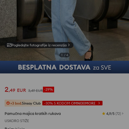
Pogledajte fotografije iz recenzija
1
/
4
2
,
49
EUR
-29%
3
,
49
EUR
+3 bod.
Sinsay Club
-30%
S KODOM
OMNI30MORE
Pamučna majica kratkih rukava
4,9/5
(
72
)
USKORO STIŽE