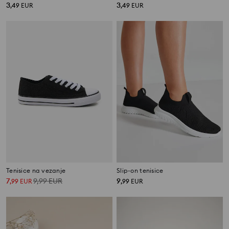
3
3
,
49
EUR
,
49
EUR
Tenisice na vezanje
Slip-on tenisice
7
9,99
EUR
9
,
99
EUR
,
99
EUR