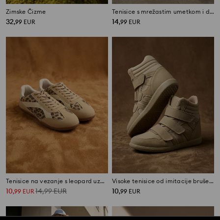
Zimske Čizme
Tenisice s mrežastim umetkom i debelim potplatom
32
14
,
99
EUR
,
99
EUR
Tenisice na vezanje s leopard uzorkom od imitacije antilopa
Visoke tenisice od imitacije brušene kože
10
14,99
EUR
10
,
99
EUR
,
99
EUR