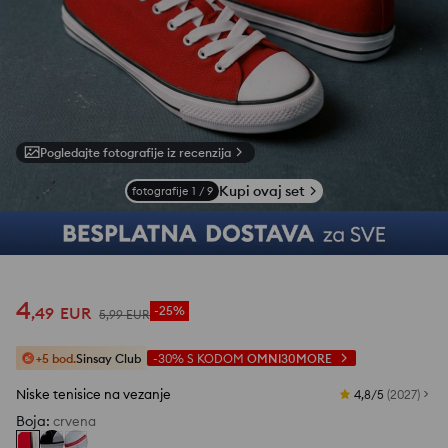
Pogledajte fotografije iz recenzija
Kupi ovaj set
fotografije
1
/
9
4
,
49
EUR
-25%
5
,
99
EUR
+5 bod.
Sinsay Club
-30%
S KODOM
OMNI30MORE
Niske tenisice na vezanje
4,8/5
(
2027
)
Boja
:
crvena