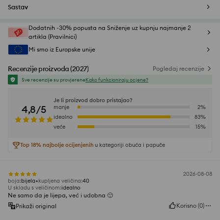
Sastav
Dodatnih -30% popusta na Sniženje uz kupnju najmanje 2
artikla (Pravilnici)
Mi smo iz Europske unije
Recenzije proizvoda
(
2027
)
Pogledaj recenzije
Sve recenzije su provjerene
Kako funkcioniraju ocjene?
Je li proizvod dobro pristajao?
4,8/5
manje
2
%
idealno
83
%
veće
15
%
Top 18% najbolje ocijenjenih
u kategoriji obuća i papuče
2026-08-08
boja
:
bijela
kupljena veličina
:
40
U skladu s veličinom
:
idealno
Ne samo da je lijepa, već i udobna 🙂
Korisno
(
0
)
Prikaži original