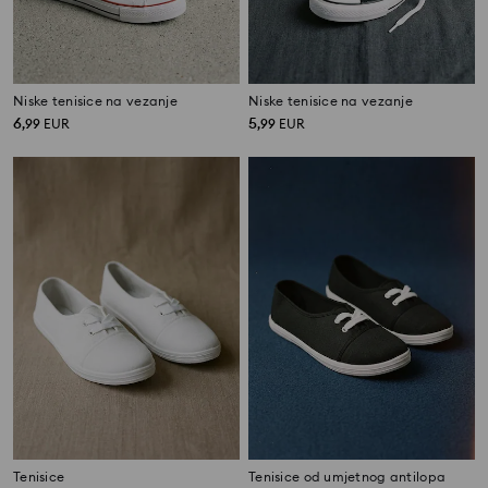
Niske tenisice na vezanje
Niske tenisice na vezanje
6
5
,
99
EUR
,
99
EUR
Tenisice
Tenisice od umjetnog antilopa