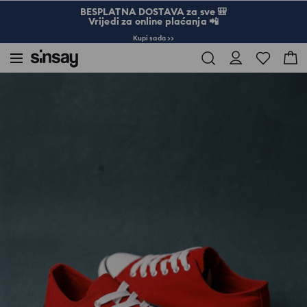
BESPLATNA DOSTAVA za sve 🎒
Vrijedi za online plaćanja 📲
Kupi sada >>
Sinsay
Žena
Torbe i dodaci
Niske tenisice na vezanje