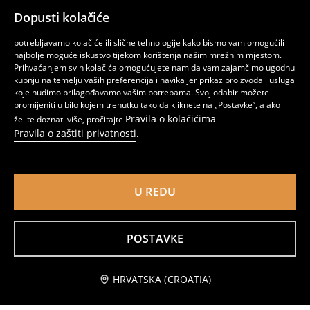
Dopusti kolačiće
potrebljavamo kolačiće ili slične tehnologije kako bismo vam omogućili
najbolje moguće iskustvo tijekom korištenja našim mrežnim mjestom.
Prihvaćanjem svih kolačića omogućujete nam da vam zajamčimo ugodnu
kupnju na temelju vaših preferencija i navika jer prikaz proizvoda i usluga
koje nudimo prilagođavamo vašim potrebama. Svoj odabir možete
promijeniti u bilo kojem trenutku tako da kliknete na „Postavke”, a ako
Pravila o kolačićima
želite doznati više, pročitajte
i
Pravila o zaštiti privatnosti
.
Tenisice s dekorativnim vezicama
Platnene tenisice sa špagama od umjetne kože
U REDU
13
19,99
EUR
14
,
99
EUR
,
99
EUR
POSTAVKE
Obavijesti me
HRVATSKA (CROATIA)