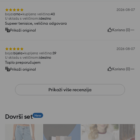
2026-08-07
boja
:
crno
kupljena veličina
:
40
U skladu s veličinom
:
idealno
Supeer tenisice, veličina odgovara
Korisno
(
0
)
Prikaži original
2026-08-07
boja
:
bijela
kupljena veličina
:
39
U skladu s veličinom
:
idealno
Toplo preporučujem
Korisno
(
0
)
Prikaži original
Prikaži više recenzija
Dovrši set
New