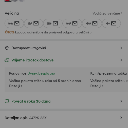
Veličina
Vodič za veličine
36
37
38
39
40
41
83
%
kupaca ocijenilo je da proizvod odgovara veličini
Dostupnost u trgovini
Vrijeme i trošak dostave
Poslovnice
Uvijek besplatno
Kurir/preuzimna točka
Većina paketa stiže u roku od 5 radnih dana
Većina paketa stiže u 
Detalji >
Detalji >
Povrat u roku 30 dana
Detaljan opis
6479K-33X