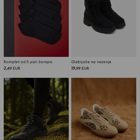
Komplet od 5 pari čarapa
Gležnjače na vezanje
2
19
,
49
EUR
,
99
EUR