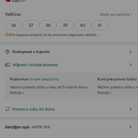
Veličina
Vodič za veličine
36
37
38
39
40
41
83
%
kupaca ocijenilo je da proizvod odgovara veličini
Dostupnost u trgovini
Vrijeme i trošak dostave
Poslovnice
Uvijek besplatno
Kurir/preuzimna točka
Većina paketa stiže u roku od 5 radnih dana
Većina paketa stiže u 
Detalji >
Detalji >
Povrat u roku 30 dana
Detaljan opis
6479K-99X