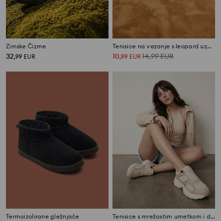
Zimske Čizme
Tenisice na vezanje s leopard uzorkom od imitacije antilopa
32
10
14,99
EUR
,
99
EUR
,
99
EUR
Termoizolirane gležnjače
Tenisice s mrežastim umetkom i debelim potplatom