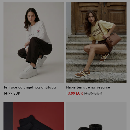
Tenisice od umjetnog antilopa
Niske tenisice na vezanje
14
10
14,99
EUR
,
99
EUR
,
99
EUR