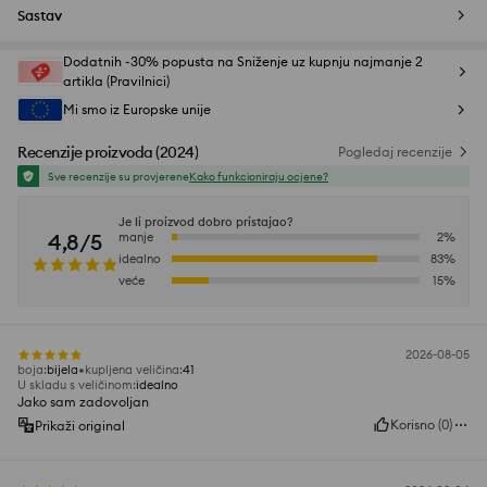
Sastav
Dodatnih -30% popusta na Sniženje uz kupnju najmanje 2
artikla (Pravilnici)
Mi smo iz Europske unije
Recenzije proizvoda
(
2024
)
Pogledaj recenzije
Sve recenzije su provjerene
Kako funkcioniraju ocjene?
Je li proizvod dobro pristajao?
4,8/5
manje
2
%
idealno
83
%
veće
15
%
2026-08-05
boja
:
bijela
kupljena veličina
:
41
U skladu s veličinom
:
idealno
Jako sam zadovoljan
Korisno
(
0
)
Prikaži original