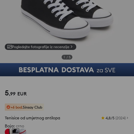
Pogledajte fotografije iz recenzija
1
/
5
5
,
99
EUR
+6 bod.
Sinsay Club
Tenisice od umjetnog antilopa
4,8/5
(
2024
)
Boja
:
crno