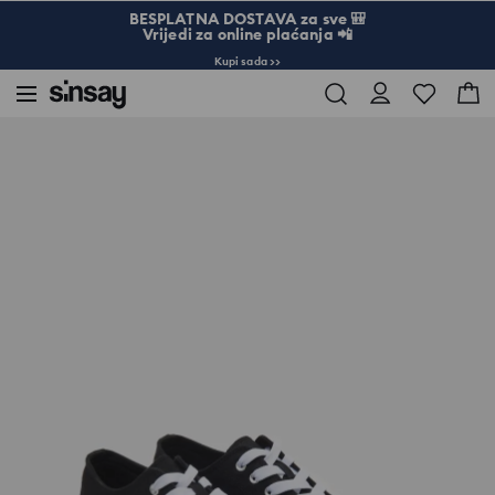
BESPLATNA DOSTAVA za sve 🎒
Vrijedi za online plaćanja 📲
Kupi sada >>
Sinsay
Žena
Torbe i dodaci
Tenisice od umjetnog antilopa