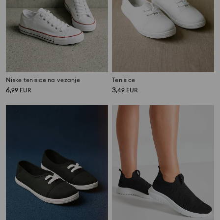
Niske tenisice na vezanje
Tenisice
6
3
,
99
EUR
,
49
EUR