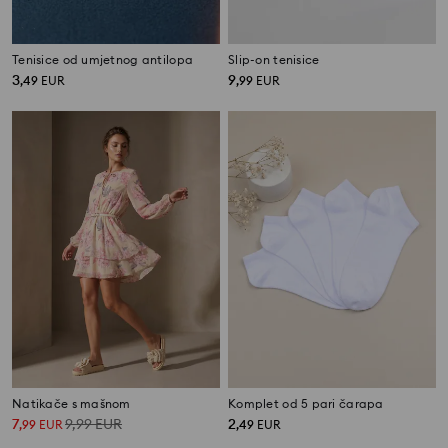
Tenisice od umjetnog antilopa
Slip-on tenisice
3
9
,
49
EUR
,
99
EUR
Natikače s mašnom
Komplet od 5 pari čarapa
7
9,99
EUR
2
,
99
EUR
,
49
EUR