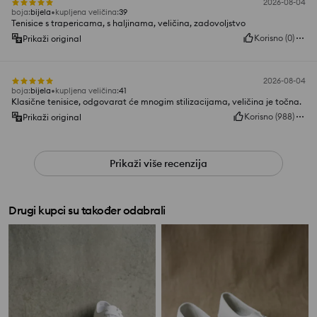
2026-08-04
boja
:
bijela
kupljena veličina
:
39
Tenisice s trapericama, s haljinama, veličina, zadovoljstvo
Korisno
(
0
)
Prikaži original
2026-08-04
boja
:
bijela
kupljena veličina
:
41
Klasične tenisice, odgovarat će mnogim stilizacijama, veličina je točna.
Korisno
(
988
)
Prikaži original
Prikaži više recenzija
Drugi kupci su također odabrali