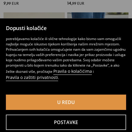
9
14
,
99
EUR
,
99
EUR
Dopusti kolačiće
potrebljavamo kolačiće ili slične tehnologije kako bismo vam omogućili
najbolje moguće iskustvo tijekom korištenja našim mrežnim mjestom.
Prihvaćanjem svih kolačića omogućujete nam da vam zajamčimo ugodnu
kupnju na temelju vaših preferencija i navika jer prikaz proizvoda i usluga
koje nudimo prilagođavamo vašim potrebama. Svoj odabir možete
promijeniti u bilo kojem trenutku tako da kliknete na „Postavke”, a ako
Pravila o kolačićima
želite doznati više, pročitajte
i
Pravila o zaštiti privatnosti
.
Tenisice s vezicama u kontrastnim nijansama
Gležnjače
U REDU
17
22
,
99
EUR
,
99
EUR
POSTAVKE