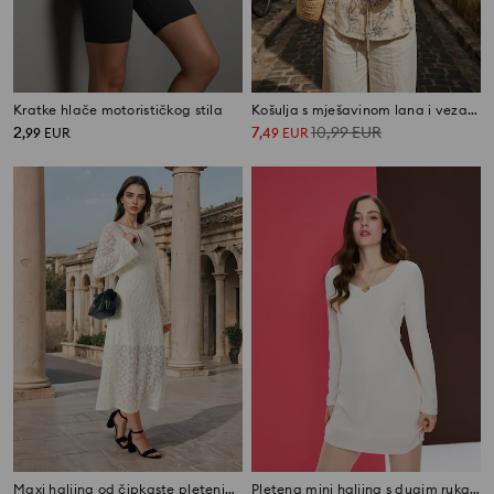
Kratke hlače motorističkog stila
Košulja s mješavinom lana i vezanjem na leđima
2
7
10,99
EUR
,
99
EUR
,
49
EUR
Maxi haljina od čipkaste pletenine s proširenim rukavom
Pletena mini haljina s dugim rukavima