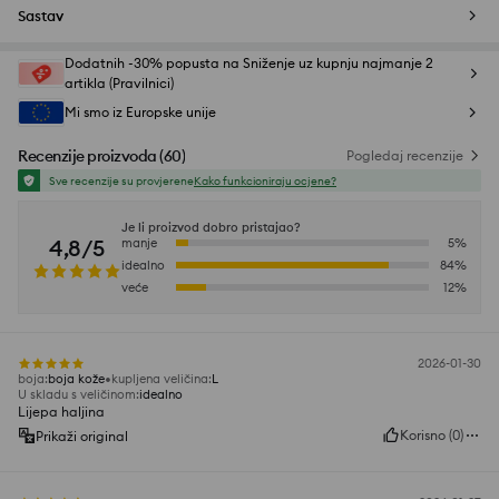
Sastav
Dodatnih -30% popusta na Sniženje uz kupnju najmanje 2
artikla (Pravilnici)
Mi smo iz Europske unije
Recenzije proizvoda
(
60
)
Pogledaj recenzije
Sve recenzije su provjerene
Kako funkcioniraju ocjene?
Je li proizvod dobro pristajao?
4,8/5
manje
5
%
idealno
84
%
veće
12
%
2026-01-30
boja
:
boja kože
kupljena veličina
:
L
U skladu s veličinom
:
idealno
Lijepa haljina
Korisno
(
0
)
Prikaži original