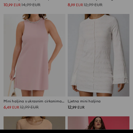
10
14,99
EUR
8
12,99
EUR
,
99
EUR
,
99
EUR
Mini haljina s ukrasnim cirkonima na dekolteu
Ljetna mini haljina
6
12,99
EUR
12
,
49
EUR
,
99
EUR