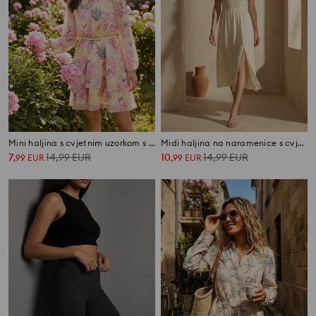
Mini haljina s cvjetnim uzorkom s remenom
Midi haljina na naramenice s cvjetnim uzorkom od lyocella
7
14,99
EUR
10
14,99
EUR
,
99
EUR
,
99
EUR