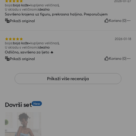
2026-01-27
boja
:
boja kože
kupljena veličina
:
L
U skladu s veličinom
:
idealno
Savršeno krojena uz figuru, prekrasna haljina. Preporučujem
Korisno
(
0
)
Prikaži original
2026-01-18
boja
:
boja kože
kupljena veličina
:
L
U skladu s veličinom
:
idealno
Odlično, savršeno za ljeto 🔥
Korisno
(
0
)
Prikaži original
Prikaži više recenzija
Dovrši set
New