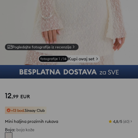
Pogledajte fotografije iz recenzija
Kupi ovaj set
fotografije
1
/
14
12
,
99
EUR
+13 bod.
Sinsay Club
Mini haljina prozirnih rukava
4,8/5
(
60
)
Boja
:
boja kože