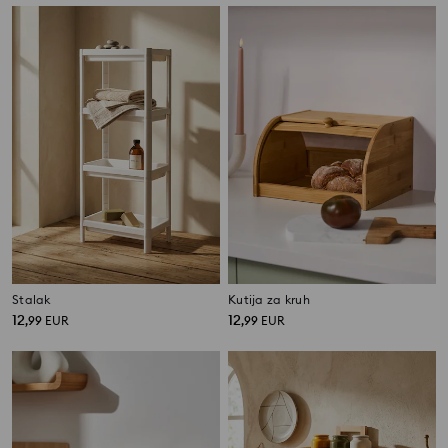
Stalak
Kutija za kruh
12
12
,
99
EUR
,
99
EUR