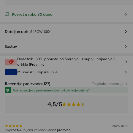
Povrat u roku 30 dana
Detaljan opis
543CW-08X
Sastav
Dodatnih -30% popusta na Sniženje uz kupnju najmanje 2
artikla (Pravilnici)
Mi smo iz Europske unije
Recenzije proizvoda
(
127
)
Pogledaj recenzije
Sve recenzije su provjerene
Kako funkcioniraju ocjene?
4,5/5
2025-10-13
boja
:
bež
kupljena veličina
:
Jedan proizvod