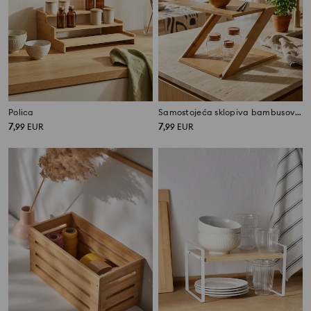
Polica
Samostojeća sklopiva bambusova polica
7
7
,
99
EUR
,
99
EUR