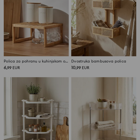
Polica za pohranu u kuhinjskom ormariću
Dvostruka bambusova polica
6
10
,
99
EUR
,
99
EUR