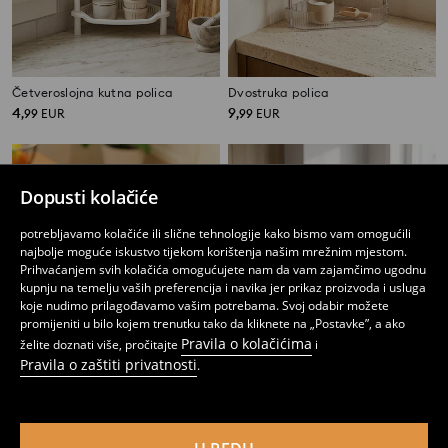
Četveroslojna kutna polica
Dvostruka polica
4
9
,
99
EUR
,
99
EUR
Dopusti kolačiće
potrebljavamo kolačiće ili slične tehnologije kako bismo vam omogućili
najbolje moguće iskustvo tijekom korištenja našim mrežnim mjestom.
Prihvaćanjem svih kolačića omogućujete nam da vam zajamčimo ugodnu
kupnju na temelju vaših preferencija i navika jer prikaz proizvoda i usluga
koje nudimo prilagođavamo vašim potrebama. Svoj odabir možete
promijeniti u bilo kojem trenutku tako da kliknete na „Postavke”, a ako
Pravila o kolačićima
želite doznati više, pročitajte
i
Pravila o zaštiti privatnosti
.
Organizator za sofu
Polica