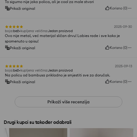
To sigurno nije jaka polica, ali je cool za male stvari
Korisno
(
0
)
Prikaži original
2025-09-30
boja
:
bež
kupljena veličina
:
Jedan proizvod
Ovo nije metal, već materijal sličan drvu! Labies rade i sve kako je
spomenuto u opisu!
Korisno
(
0
)
Prikaži original
2025-09-13
boja
:
bež
kupljena veličina
:
Jedan proizvod
Na policu od bambusa prikladno je smjestiti sve za doručak.
Korisno
(
0
)
Prikaži original
Prikaži više recenzija
Drugi kupci su također odabrali