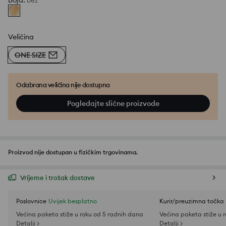
Boja
:
bež
Veličina
ONE SIZE
Odabrana veličina nije dostupna
Pogledajte slične proizvode
Proizvod nije dostupan u fizičkim trgovinama.
Vrijeme i trošak dostave
Poslovnice
Uvijek besplatno
Kurir/preuzimna točka
Većina paketa stiže u roku od 5 radnih dana
Većina paketa stiže u 
Detalji >
Detalji >