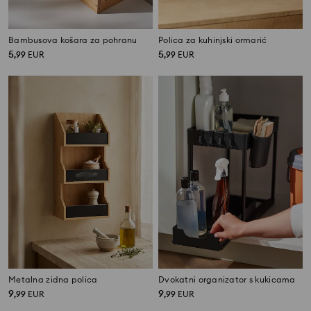
Bambusova košara za pohranu
Polica za kuhinjski ormarić
5
5
,
99
EUR
,
99
EUR
Metalna zidna polica
Dvokatni organizator s kukicama
9
9
,
99
EUR
,
99
EUR