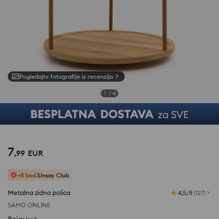
Pogledajte fotografije iz recenzija
1
/
4
7
,
99
EUR
+8 bod.
Sinsay Club
Metalna zidna polica
4,5/5
(
127
)
SAMO ONLINE