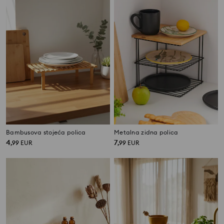
Bambusova stojeća polica
Metalna zidna polica
4
7
,
99
EUR
,
99
EUR