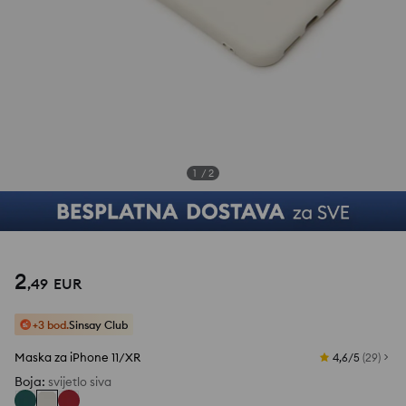
1
/
2
2
,
49
EUR
+3 bod.
Sinsay Club
Maska za iPhone 11/XR
4,6/5
(
29
)
Boja
:
svijetlo siva