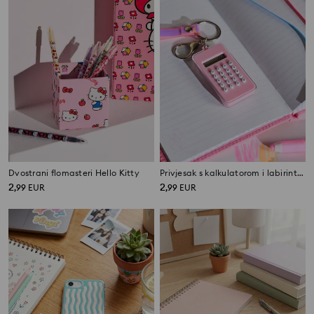
Dvostrani flomasteri Hello Kitty
Privjesak s kalkulatorom i labirintom na drugoj strani
2
2
,
99
EUR
,
99
EUR