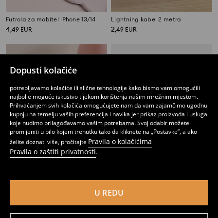
Futrola za mobitel iPhone 13/14
Lightning kabel 2 metra
4
2
,
49
EUR
,
49
EUR
Dopusti kolačiće
potrebljavamo kolačiće ili slične tehnologije kako bismo vam omogućili
najbolje moguće iskustvo tijekom korištenja našim mrežnim mjestom.
Prihvaćanjem svih kolačića omogućujete nam da vam zajamčimo ugodnu
kupnju na temelju vaših preferencija i navika jer prikaz proizvoda i usluga
koje nudimo prilagođavamo vašim potrebama. Svoj odabir možete
promijeniti u bilo kojem trenutku tako da kliknete na „Postavke”, a ako
Pravila o kolačićima
želite doznati više, pročitajte
i
Pravila o zaštiti privatnosti
.
USB kabel 3 u 1
Maska za iPhone 13/14 Wednesday
U REDU
3
3
,
99
EUR
,
99
EUR