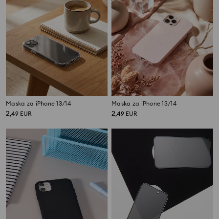
Maska za iPhone 13/14
Maska za iPhone 13/14
2
2
,
49
EUR
,
49
EUR