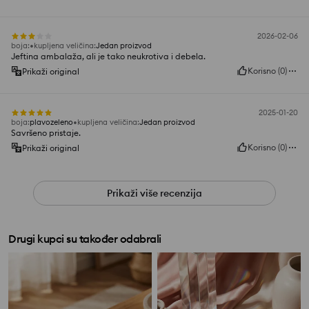
2026-02-06
boja
:
kupljena veličina
:
Jedan proizvod
Jeftina ambalaža, ali je tako neukrotiva i debela.
Korisno
(
0
)
Prikaži original
2025-01-20
boja
:
plavozeleno
kupljena veličina
:
Jedan proizvod
Savršeno pristaje.
Korisno
(
0
)
Prikaži original
Prikaži više recenzija
Drugi kupci su također odabrali