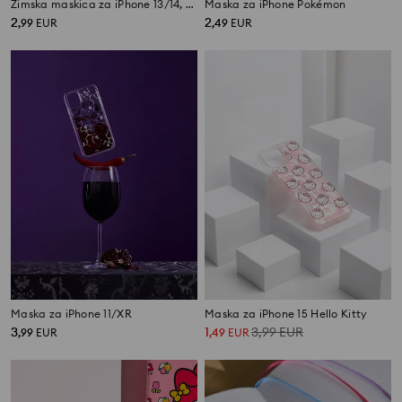
Zimska maskica za iPhone 13/14, 15, 15 Pro, 16 Pro
Maska za iPhone Pokémon
2
2
,
99
EUR
,
49
EUR
Maska za iPhone 11/XR
Maska za iPhone 15 Hello Kitty
3
1
3,99
EUR
,
99
EUR
,
49
EUR