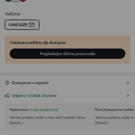
Veličina
ONE SIZE
Odabrana veličina nije dostupna
Pogledajte slične proizvode
Dostupnost u trgovini
Vrijeme i trošak dostave
Poslovnice
Uvijek besplatno
Kurir/preuzimna točka
Većina paketa stiže u roku od 5 radnih dana
Većina paketa stiže u 
Detalji >
Detalji >