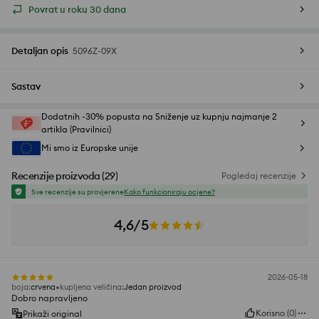
Povrat u roku 30 dana
Detaljan opis
5096Z-09X
Sastav
Dodatnih -30% popusta na Sniženje uz kupnju najmanje 2
artikla (Pravilnici)
Mi smo iz Europske unije
Recenzije proizvoda
(
29
)
Pogledaj recenzije
Sve recenzije su provjerene
Kako funkcioniraju ocjene?
4,6/5
2026-05-18
boja
:
crvena
kupljena veličina
:
Jedan proizvod
Dobro napravljeno
Korisno
(
0
)
Prikaži original