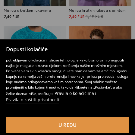
Majica s kratkim rukavima
Majica kratkih rukava s printom
2
2
4,49
EUR
,
49
EUR
,
49
EUR
Dopusti kolačiće
potrebljavamo kolačiće ili slične tehnologije kako bismo vam omogućili
najbolje moguće iskustvo tijekom korištenja našim mrežnim mjestom.
Prihvaćanjem svih kolačića omogućujete nam da vam zajamčimo ugodnu
kupnju na temelju vaših preferencija i navika jer prikaz proizvoda i usluga
koje nudimo prilagođavamo vašim potrebama. Svoj odabir možete
promijeniti u bilo kojem trenutku tako da kliknete na „Postavke”, a ako
Pravila o kolačićima
želite doznati više, pročitajte
i
Pravila o zaštiti privatnosti
.
Pamučna majica kratkih rukava
Majica s printom
2
6,99
EUR
4
,
49
EUR
,
49
EUR
U REDU