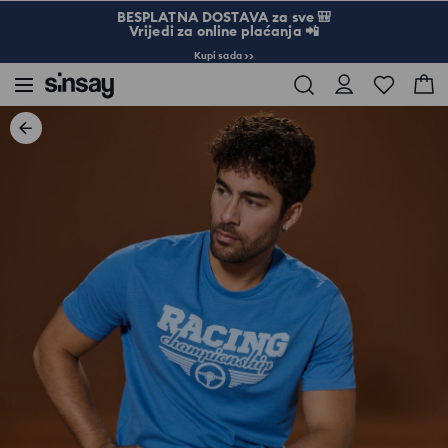
BESPLATNA DOSTAVA za sve 🎒
Vrijedi za online plaćanja 📲
Kupi sada >>