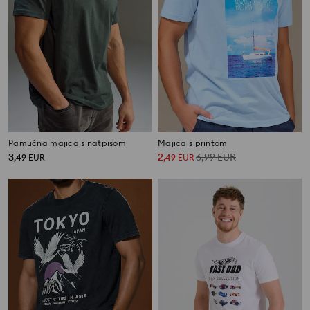
Pamučna majica s natpisom
Majica s printom
3
2
6,99
EUR
,
49
EUR
,
49
EUR