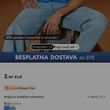
Pogledajte fotografije iz recenzija
Kupi ovaj set
fotografije
1
/
5
3
,
49
EUR
+4 bod.
Sinsay Club
Majica s kratkim rukavima
4,9/5
(
73
)
Boja
:
plava