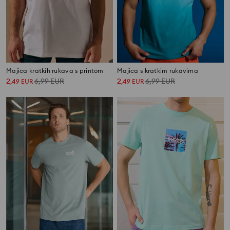
Majica kratkih rukava s printom
Majica s kratkim rukavima
2
6,99
EUR
2
6,99
EUR
,
49
EUR
,
49
EUR