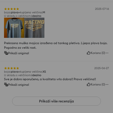
2025-07-16
boja
:
plava
kupljena veličina
:
M
U skladu s veličinom
:
idealno
Prekrasna muška majica izrađena od tankog pletiva. Lijepa plava boja.
Pogodno za veliki rast.
Korisno
(
0
)
Prikaži original
2025-06-27
boja
:
plava
kupljena veličina
:
XS
U skladu s veličinom
:
idealno
Sve je dobro isporučeno, a kvaliteta vrlo dobra!! Prava veličina!!
Korisno
(
0
)
Prikaži original
Prikaži više recenzija