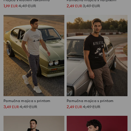
1
4,49
EUR
2
3,49
EUR
,
99
EUR
,
49
EUR
Pamučna majica s printom
Pamučna majica s printom
3
4,49
EUR
2
4,49
EUR
,
49
EUR
,
49
EUR