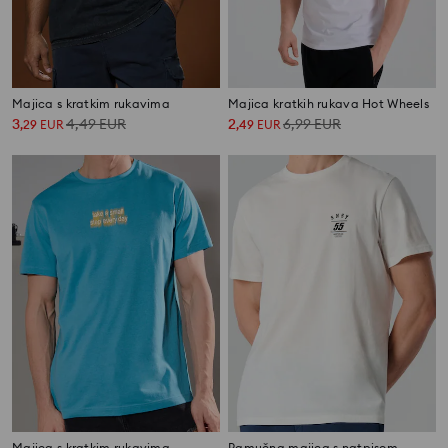
Majica s kratkim rukavima
Majica kratkih rukava Hot Wheels
3
4,49
EUR
2
6,99
EUR
,
29
EUR
,
49
EUR
Majica s kratkim rukavima
Pamučna majica s natpisom