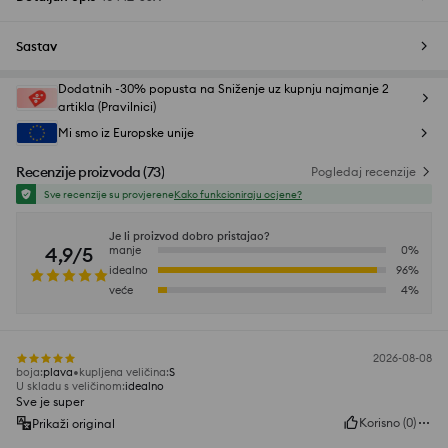
Sastav
Dodatnih -30% popusta na Sniženje uz kupnju najmanje 2
artikla (Pravilnici)
Mi smo iz Europske unije
Recenzije proizvoda
(
73
)
Pogledaj recenzije
Sve recenzije su provjerene
Kako funkcioniraju ocjene?
Je li proizvod dobro pristajao?
4,9/5
manje
0
%
idealno
96
%
veće
4
%
2026-08-08
boja
:
plava
kupljena veličina
:
S
U skladu s veličinom
:
idealno
Sve je super
Korisno
(
0
)
Prikaži original