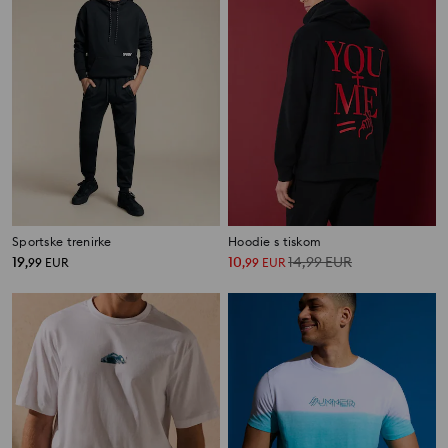
Sportske trenirke
Hoodie s tiskom
19
10
14,99
EUR
,
99
EUR
,
99
EUR