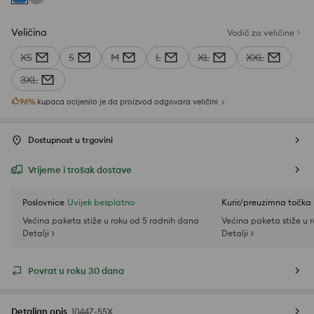
Veličina
Vodič za veličine
XS
S
M
L
XL
XXL
3XL
96
%
kupaca ocijenilo je da proizvod odgovara veličini
Dostupnost u trgovini
Vrijeme i trošak dostave
Poslovnice
Uvijek besplatno
Kurir/preuzimna točka
Većina paketa stiže u roku od 5 radnih dana
Većina paketa stiže u 
Detalji >
Detalji >
Povrat u roku 30 dana
Detaljan opis
1044Z-55X