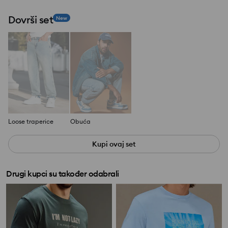
Dovrši set
New
Loose traperice
Obuća
Kupi ovaj set
Drugi kupci su također odabrali