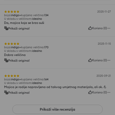
2025-11-27
boja
:
indigo
kupljena veličina
:
134
U skladu s veličinom
:
idealno
Da, majica koja se brzo suši
Korisno
(
0
)
Prikaži original
2025-11-15
boja
:
indigo
kupljena veličina
:
170
U skladu s veličinom
:
idealno
Dobra veličina
Korisno
(
0
)
Prikaži original
2025-09-21
boja
:
indigo
kupljena veličina
:
164
U skladu s veličinom
:
idealno
Majica je radije napravljena od takvog umjetnog materijala, ali ok. 💪
Korisno
(
0
)
Prikaži original
Prikaži više recenzija