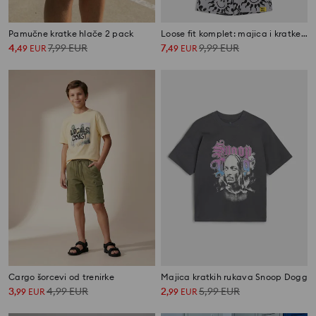
Pamučne kratke hlače 2 pack
Loose fit komplet: majica i kratke hlače SmileyWorld®
4
7,99
EUR
7
9,99
EUR
,
49
EUR
,
49
EUR
Cargo šorcevi od trenirke
Majica kratkih rukava Snoop Dogg
3
4,99
EUR
2
5,99
EUR
,
99
EUR
,
99
EUR