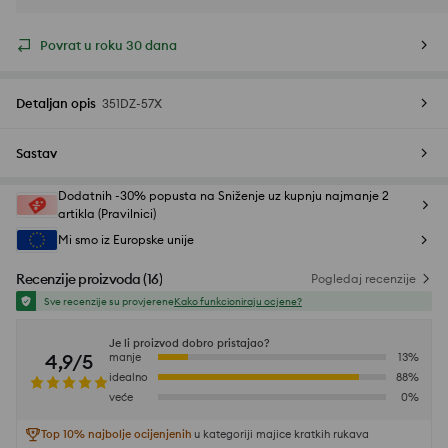
Povrat u roku 30 dana
Detaljan opis
351DZ-57X
Sastav
Dodatnih -30% popusta na Sniženje uz kupnju najmanje 2
artikla (Pravilnici)
Mi smo iz Europske unije
Recenzije proizvoda
(
16
)
Pogledaj recenzije
Sve recenzije su provjerene
Kako funkcioniraju ocjene?
Je li proizvod dobro pristajao?
4,9/5
manje
13
%
idealno
88
%
veće
0
%
Top 10% najbolje ocijenjenih
u kategoriji majice kratkih rukava