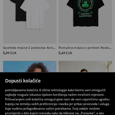
Sportske majice 2 pakiranja Active
Pamučna majica s printom Boston Celtics NBA
5
5
,
99
EUR
,
49
EUR
Dopusti kolačiće
potrebljavamo kolačiće ili slične tehnologije kako bismo vam omogućili
najbolje moguće iskustvo tijekom korištenja našim mrežnim mjestom.
Prihvaćanjem svih kolačića omogućujete nam da vam zajamčimo ugodnu
kupnju na temelju vaših preferencija i navika jer prikaz proizvoda i usluga
koje nudimo prilagođavamo vašim potrebama. Svoj odabir možete
promijeniti u bilo kojem trenutku tako da kliknete na „Postavke”, a ako