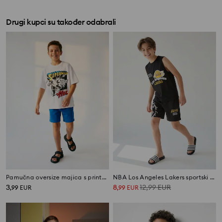
Drugi kupci su također odabrali
Pamučna oversize majica s printom Superman The Man Of Steel
NBA Los Angeles Lakers sportski set: majica bez rukava i kratke hlače
3
8
12,99
EUR
,
99
EUR
,
99
EUR