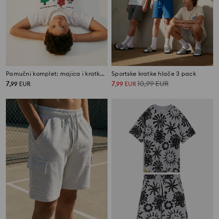
Pamučni komplet: majica i kratke hlače Marvel
Sportske kratke hlače 3 pack
7
7
10,99
EUR
,
99
EUR
,
99
EUR