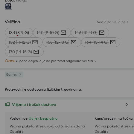
Boja
:
indigo
Veličina
Vodič za veličine
134 (8-9 G)
140 (9-10 G)
146 (10-11 G)
152 (11-12 G)
158 (12-13 G)
164 (13-14 G)
170 (14-15 G)
88
%
kupaca ocijenilo je da proizvod odgovara veličini
Games
Proizvod nije dostupan u fizičkim trgovinama.
Vrijeme i trošak dostave
Poslovnice
Uvijek besplatno
Kurir/preuzimna točka
Većina paketa stiže u roku od 5 radnih dana
Većina paketa stiže u 
Detalji >
Detalji >