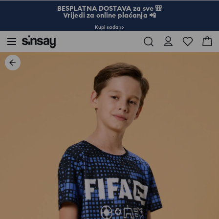
BESPLATNA DOSTAVA za sve 🎒
Vrijedi za online plaćanja 📲
Kupi sada >>