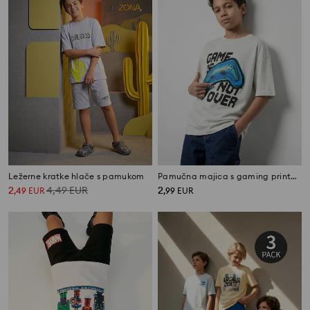
Ležerne kratke hlače s pamukom
Pamučna majica s gaming printom
2
4,49
EUR
2
,
49
EUR
,
99
EUR