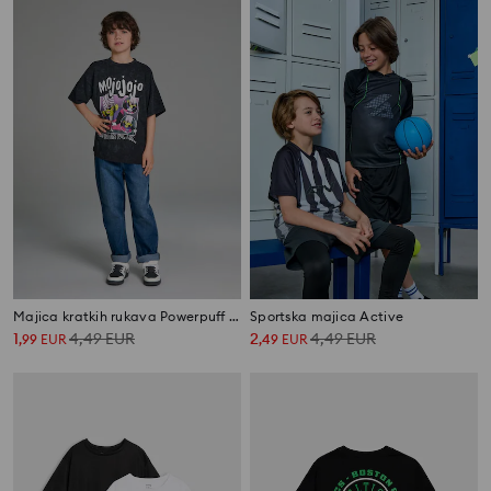
Majica kratkih rukava Powerpuff Girls
Sportska majica Active
1
4,49
EUR
2
4,49
EUR
,
99
EUR
,
49
EUR