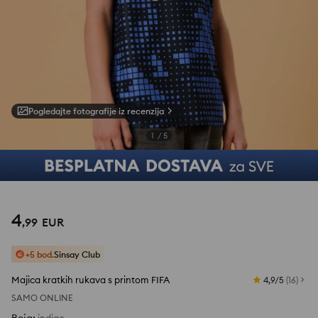
Pogledajte fotografije iz recenzija
1
/
5
4
,
99
EUR
+5 bod.
Sinsay Club
Majica kratkih rukava s printom FIFA
4,9/5
(
16
)
SAMO ONLINE