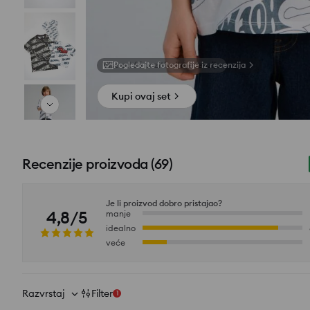
Pogledajte fotografije iz recenzija
Kupi ovaj set
Recenzije proizvoda
(
69
)
Je li proizvod dobro pristajao?
4,8/5
manje
idealno
veće
Razvrstaj
Filter
1