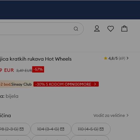
ica kratkih rukava Hot Wheels
4,8/5
(
69
)
9
EUR
-57%
3
,
49
EUR
+2 bod.
Sinsay Club
-30%
S KODOM
OMNI30MORE
ja
:
bijela
ičina
Vodič za veličine
98 (2-3 G)
104 (3-4 G)
110 (4-5 G)