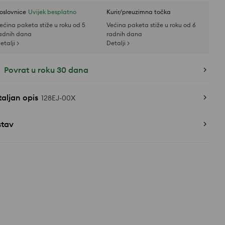
oslovnice
Uvijek besplatno
Kurir/preuzimna točka
ećina paketa stiže u roku od 5
Većina paketa stiže u roku od 6
adnih dana
radnih dana
etalji >
Detalji >
Povrat u roku 30 dana
aljan opis
128EJ-00X
stav