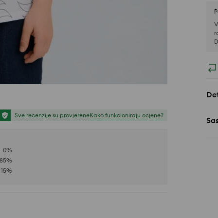
P
V
r
D
Det
Sve recenzije su provjerene
Kako funkcioniraju ocjene?
Sa
0
%
85
%
15
%