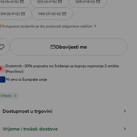
116 (5-6 G)
122 (6-7 G)
128 (7-8 G)
134 (8-9 G)
140 (9-10 G)
5
%
kupaca ocijenilo je da proizvod odgovara veličini
Obavijesti me
Dodatnih -30% popusta na Sniženje uz kupnju najmanje 2 artikla
(Pravilnici)
Mi smo iz Europske unije
 Wheels
Dostupnost u trgovini
Vrijeme i trošak dostave