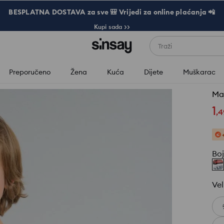
BESPLATNA DOSTAVA za sve 🎒 Vrijedi za online plaćanja 📲
Kupi sada >>
Traži
Preporučeno
Žena
Kuća
Dijete
Muškarac
Maj
1
,
4
Bo
Vel