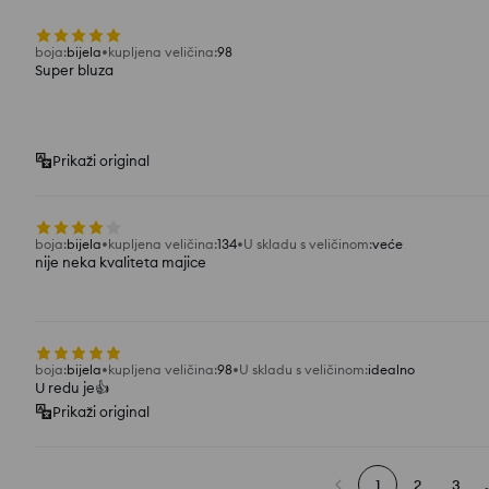
boja
:
bijela
kupljena veličina
:
98
Super bluza
Prikaži original
boja
:
bijela
kupljena veličina
:
134
U skladu s veličinom
:
veće
nije neka kvaliteta majice
boja
:
bijela
kupljena veličina
:
98
U skladu s veličinom
:
idealno
U redu je👍️
Prikaži original
1
2
3
.