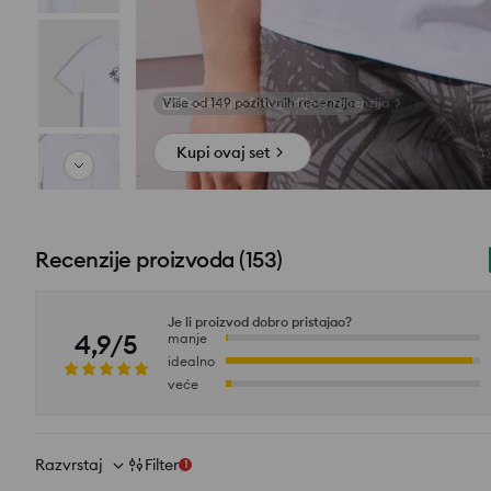
Pogledajte fotografije iz recenzija
Kupi ovaj set
Recenzije proizvoda
(
153
)
Je li proizvod dobro pristajao?
4,9/5
manje
idealno
veće
Razvrstaj
Filter
1