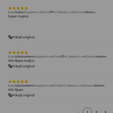
boja
:
bijela
kupljena veličina
:
M
U skladu s veličinom
:
idealno
Super majica
Prikaži original
boja
:
bljedozeleno
kupljena veličina
:
XS
U skladu s veličinom
:
idealno
Vrlo lijepa majica
Prikaži original
boja
:
bljedozeleno
kupljena veličina
:
L
U skladu s veličinom
:
idealno
Vrlo lijepo
Prikaži original
1
2
3
.