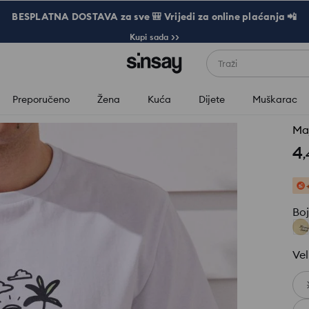
BESPLATNA DOSTAVA za sve 🎒 Vrijedi za online plaćanja 📲
Kupi sada >>
Traži
Preporučeno
Žena
Kuća
Dijete
Muškarac
Maj
4
,
Bo
Vel