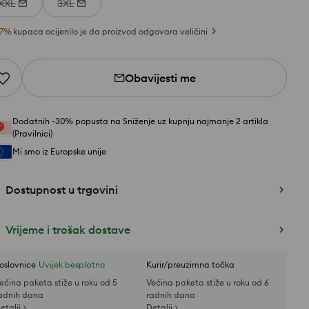
XXL
3XL
7
%
kupaca ocijenilo je da proizvod odgovara veličini
Obavijesti me
Dodatnih -30% popusta na Sniženje uz kupnju najmanje 2 artikla
(Pravilnici)
Mi smo iz Europske unije
Dostupnost u trgovini
Vrijeme i trošak dostave
oslovnice
Uvijek besplatno
Kurir/preuzimna točka
ećina paketa stiže u roku od 5
Većina paketa stiže u roku od 6
adnih dana
radnih dana
etalji >
Detalji >