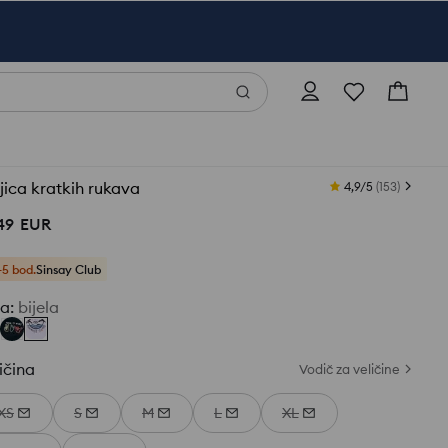
ica kratkih rukava
4,9/5
(
153
)
49
EUR
+5 bod.
Sinsay Club
ja
:
bijela
ičina
Vodič za veličine
XS
S
M
L
XL