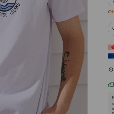
9
P
V
r
D