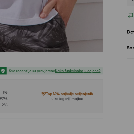
Det
Sa
Sve recenzije su provjerene
Kako funkcioniraju ocjene?
1
%
Top 16% najbolje ocijenjenih
97
%
u kategoriji majice
2
%