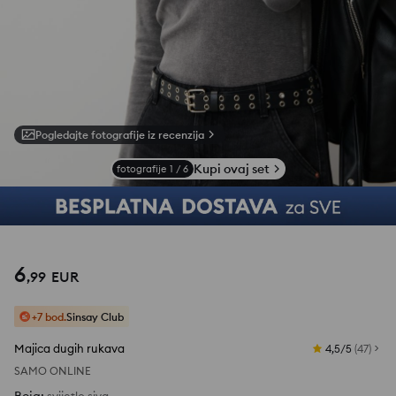
Pogledajte fotografije iz recenzija
Kupi ovaj set
fotografije
1
/
6
6
,
99
EUR
+7 bod.
Sinsay Club
Majica dugih rukava
4,5/5
(
47
)
SAMO ONLINE