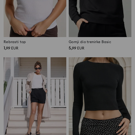
Rebrasti top
Gornji dio trenirke Basic
1
5
,
99
EUR
,
99
EUR