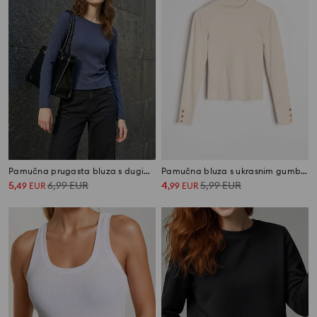
Pamučna prugasta bluza s dugim rukavima
Pamučna bluza s ukrasnim gumbima
5
6,99
EUR
4
5,99
EUR
,
49
EUR
,
99
EUR