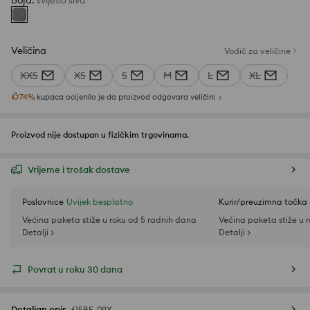
Boja
:
svijetlo siva
Veličina
Vodič za veličine
XXS
XS
S
M
L
XL
74
%
kupaca ocijenilo je da proizvod odgovara veličini
Proizvod nije dostupan u fizičkim trgovinama.
Vrijeme i trošak dostave
Poslovnice
Uvijek besplatno
Kurir/preuzimna točka
Većina paketa stiže u roku od 5 radnih dana
Većina paketa stiže u 
Detalji >
Detalji >
Povrat u roku 30 dana
Detaljan opis
615BE-09X