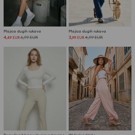
Majica dugih rukava
Majica dugih rukava
4
6,99
EUR
3
4,99
EUR
,
49
EUR
,
99
EUR