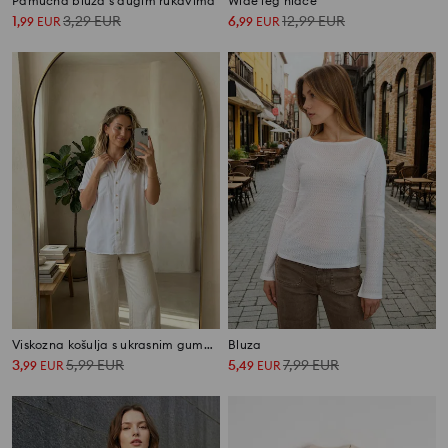
Pamučna bluza s dugim rukavima
Wide leg hlače
1
3,29
EUR
6
12,99
EUR
,
99
EUR
,
99
EUR
Viskozna košulja s ukrasnim gumbima
Bluza
3
5,99
EUR
5
7,99
EUR
,
99
EUR
,
49
EUR