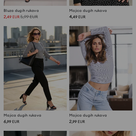
Bluza dugih rukava
Majica dugih rukava
2
5,99
EUR
4
,
49
EUR
,
49
EUR
Majica dugih rukava
Majica dugih rukava
6
2
,
99
EUR
,
99
EUR