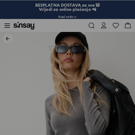
BESPLATNA DOSTAVA za sve 🎒
Vrijedi za online plaćanja 📲
Kupi sada >>