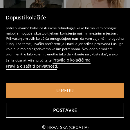
Dopusti kolačiće
potrebljavamo kolačiće ili slične tehnologije kako bismo vam omogućili
najbolje moguće iskustvo tijekom korištenja našim mrežnim mjestom.
Prihvaćanjem svih kolačića omogućujete nam da vam zajamčimo ugodnu
kupnju na temelju vaših preferencija i navika jer prikaz proizvoda i usluga
koje nudimo prilagođavamo vašim potrebama. Svoj odabir možete
promijeniti u bilo kojem trenutku tako da kliknete na „Postavke”, a ako
Pravila o kolačićima
želite doznati više, pročitajte
i
Pravila o zaštiti privatnosti
.
Majica dugih rukava
Majica dugih rukava
2
3,49
EUR
4
,
49
EUR
,
49
EUR
U REDU
POSTAVKE
Obavijesti me
HRVATSKA (CROATIA)