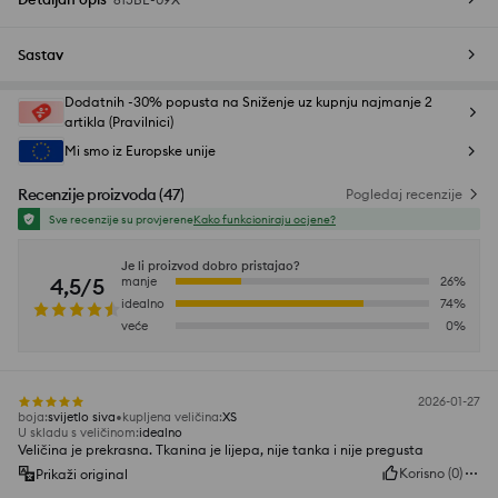
Sastav
Dodatnih -30% popusta na Sniženje uz kupnju najmanje 2
artikla (Pravilnici)
Mi smo iz Europske unije
Recenzije proizvoda
(
47
)
Pogledaj recenzije
Sve recenzije su provjerene
Kako funkcioniraju ocjene?
Je li proizvod dobro pristajao?
4,5/5
manje
26
%
idealno
74
%
veće
0
%
2026-01-27
boja
:
svijetlo siva
kupljena veličina
:
XS
U skladu s veličinom
:
idealno
Veličina je prekrasna. Tkanina je lijepa, nije tanka i nije pregusta
Korisno
(
0
)
Prikaži original