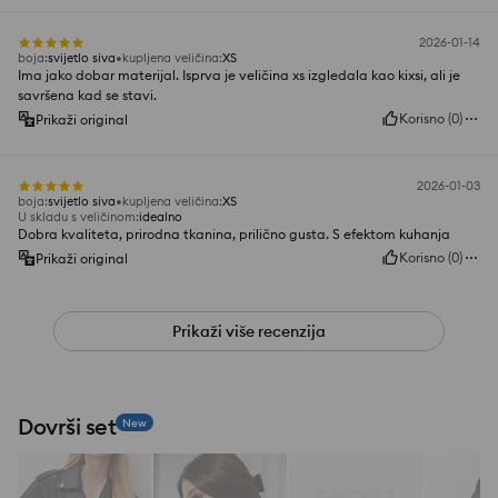
2026-01-14
boja
:
svijetlo siva
kupljena veličina
:
XS
Ima jako dobar materijal. Isprva je veličina xs izgledala kao kixsi, ali je
savršena kad se stavi.
Korisno
(
0
)
Prikaži original
2026-01-03
boja
:
svijetlo siva
kupljena veličina
:
XS
U skladu s veličinom
:
idealno
Dobra kvaliteta, prirodna tkanina, prilično gusta. S efektom kuhanja
Korisno
(
0
)
Prikaži original
Prikaži više recenzija
Dovrši set
New