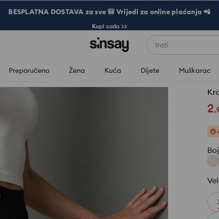
BESPLATNA DOSTAVA za sve 🎒 Vrijedi za online plaćanja 📲
Kupi sada >>
Traži
Preporučeno
Žena
Kuća
Dijete
Muškarac
Kra
2
,
Bo
Vel