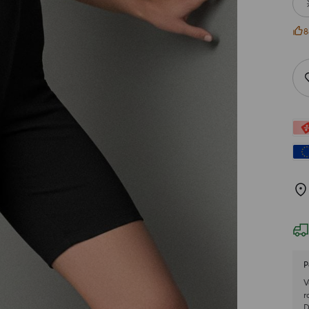
8
P
V
r
D