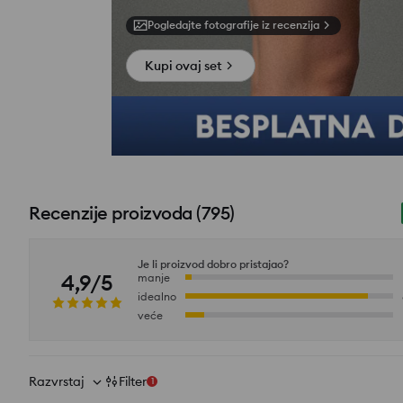
Pogledajte fotografije iz recenzija
Kupi ovaj set
Recenzije proizvoda
(
795
)
Je li proizvod dobro pristajao?
4,9/5
manje
idealno
veće
Razvrstaj
Filter
1