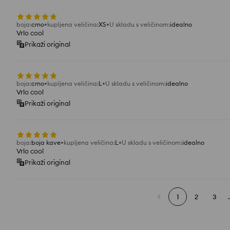
boja
:
crno
kupljena veličina
:
XS
U skladu s veličinom
:
idealno
Vrlo cool
Prikaži original
boja
:
crno
kupljena veličina
:
L
U skladu s veličinom
:
idealno
Vrlo cool
Prikaži original
boja
:
boja kave
kupljena veličina
:
L
U skladu s veličinom
:
idealno
Vrlo cool
Prikaži original
1
2
3
.