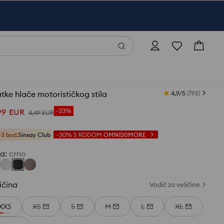
tke hlače motorističkog stila
4,9/5
(
795
)
99
EUR
-33%
4
,
49
EUR
+3 bod.
Sinsay Club
-30%
S KODOM
OMNI30MORE
ja
:
crno
ičina
Vodič za veličine
XXS
XS
S
M
L
XL