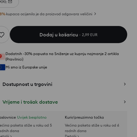
XXL
8
%
kupaca ocijenilo je da proizvod odgovara veličini
Dodaj u košaricu
2,99 EUR
Dodatnih -30% popusta na Sniženje uz kupnju najmanje 2 artikla
(Pravilnici)
Mi smo iz Europske unije
Dostupnost u trgovini
Vrijeme i trošak dostave
oslovnice
Uvijek besplatno
Kurir/preuzimna točka
ećina paketa stiže u roku od 5
Većina paketa stiže u roku od 6
adnih dana
radnih dana
etalji >
Detalji >