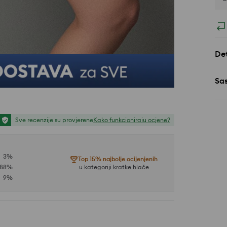
Det
Sa
Sve recenzije su provjerene
Kako funkcioniraju ocjene?
3
%
Top 15% najbolje ocijenjenih
88
%
u kategoriji kratke hlače
9
%