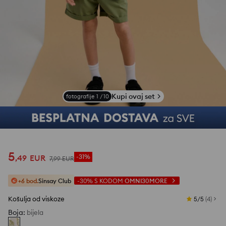
Pogledajte fotografije iz recenzija
Kupi ovaj set
fotografije
1
/
10
5
,
49
EUR
-31%
7
,
99
EUR
+6 bod.
Sinsay Club
-30%
S KODOM
OMNI30MORE
Košulja od viskoze
5/5
(
4
)
Boja
:
bijela