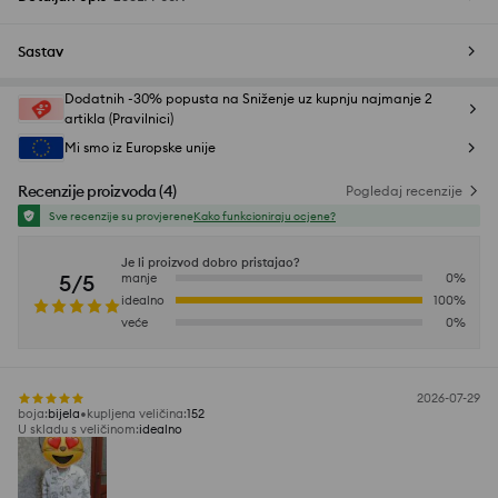
Sastav
Dodatnih -30% popusta na Sniženje uz kupnju najmanje 2
artikla (Pravilnici)
Mi smo iz Europske unije
Recenzije proizvoda
(
4
)
Pogledaj recenzije
Sve recenzije su provjerene
Kako funkcioniraju ocjene?
Je li proizvod dobro pristajao?
5/5
manje
0
%
idealno
100
%
veće
0
%
2026-07-29
boja
:
bijela
kupljena veličina
:
152
U skladu s veličinom
:
idealno