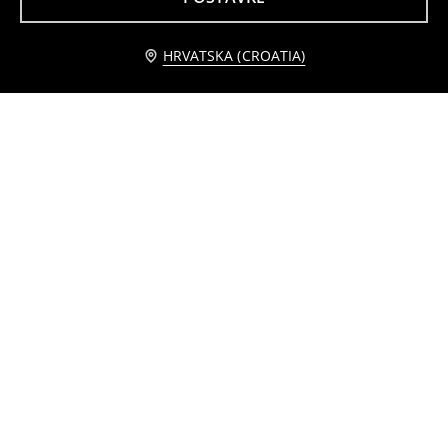
HRVATSKA (CROATIA)
Muške kupaće
Pamučne kratke hlače s cargo džepovima
3
7,99
EUR
3
7,99
EUR
,
99
EUR
,
99
EUR