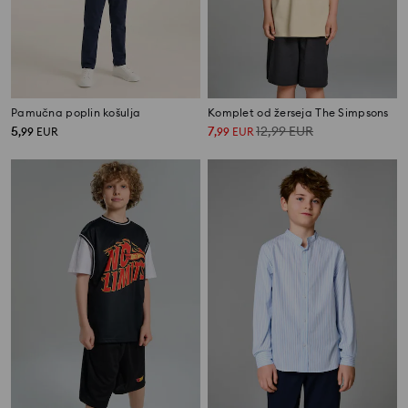
Pamučna poplin košulja
Komplet od žerseja The Simpsons
5
7
12,99
EUR
,
99
EUR
,
99
EUR