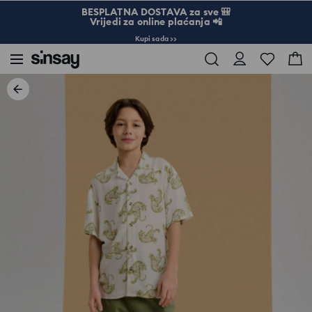
BESPLATNA DOSTAVA za sve 🎒
Vrijedi za online plaćanja 📲
Kupi sada >>