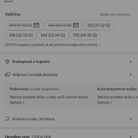
Veličina
Vodič za veličine
140 (9-10 G)
146 (10-11 G)
152 (11-12 G)
158 (12-13 G)
164 (13-14 G)
170 (14-15 G)
100
%
kupaca ocijenilo je da proizvod odgovara veličini
Dostupnost u trgovini
Vrijeme i trošak dostave
Poslovnice
Uvijek besplatno
Kurir/preuzimna točka
Većina paketa stiže u roku od 5 radnih dana
Većina paketa stiže u 
Detalji >
Detalji >
Povrat u roku 30 dana
Detaljan opis
233EA-00X