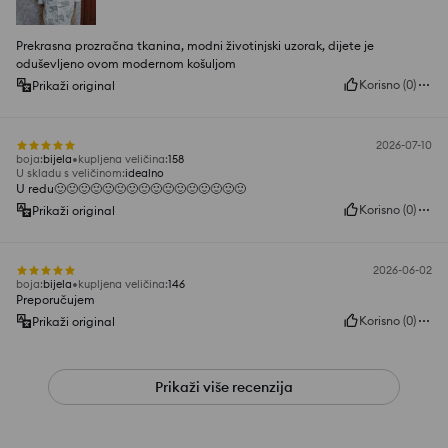
Prekrasna prozračna tkanina, modni životinjski uzorak, dijete je
oduševljeno ovom modernom košuljom
Korisno
(
0
)
Prikaži original
2026-07-10
boja
:
bijela
kupljena veličina
:
158
U skladu s veličinom
:
idealno
U redu🙂🙂🙂🙂🙂🙂🙂🙂🙂🙂🙂🙂🙂🙂🙂🙂
Korisno
(
0
)
Prikaži original
2026-06-02
boja
:
bijela
kupljena veličina
:
146
Preporučujem
Korisno
(
0
)
Prikaži original
Prikaži više recenzija