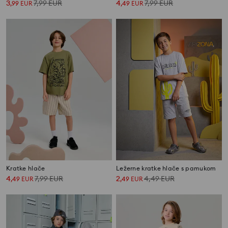
3
7,99
EUR
4
7,99
EUR
,
99
EUR
,
49
EUR
Kratke hlače
Ležerne kratke hlače s pamukom
4
7,99
EUR
2
4,49
EUR
,
49
EUR
,
49
EUR