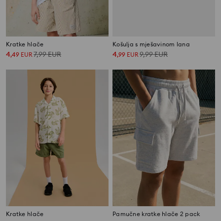
Kratke hlače
Košulja s mješavinom lana
4
7,99
EUR
4
9,99
EUR
,
49
EUR
,
99
EUR
Kratke hlače
Pamučne kratke hlače 2 pack