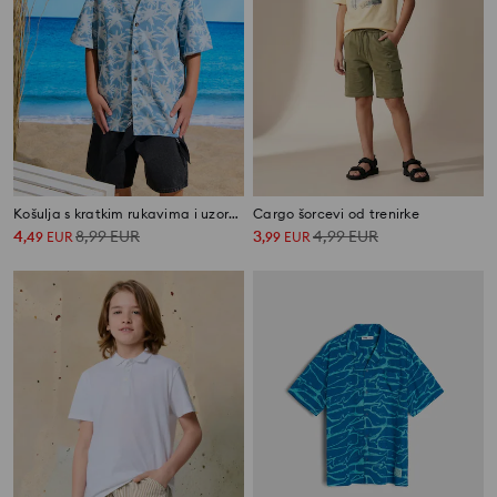
Košulja s kratkim rukavima i uzorkom po cijeloj površini
Cargo šorcevi od trenirke
4
8,99
EUR
3
4,99
EUR
,
49
EUR
,
99
EUR