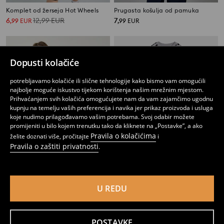
Komplet od žerseja Hot Wheels
Prugasta košulja od pamuka
6
12,99
EUR
7
,
99
EUR
,
99
EUR
Dopusti kolačiće
potrebljavamo kolačiće ili slične tehnologije kako bismo vam omogućili
najbolje moguće iskustvo tijekom korištenja našim mrežnim mjestom.
Prihvaćanjem svih kolačića omogućujete nam da vam zajamčimo ugodnu
kupnju na temelju vaših preferencija i navika jer prikaz proizvoda i usluga
koje nudimo prilagođavamo vašim potrebama. Svoj odabir možete
promijeniti u bilo kojem trenutku tako da kliknete na „Postavke”, a ako
Pravila o kolačićima
želite doznati više, pročitajte
i
Pravila o zaštiti privatnosti
.
NBA Los Angeles Lakers sportski set: majica bez rukava i kratke hlače
Loose fit komplet: majica i kratke hlače SmileyWorld®
U REDU
8
12,99
EUR
7
9,99
EUR
,
99
EUR
,
49
EUR
POSTAVKE