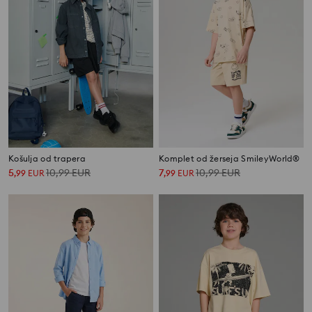
Košulja od trapera
Komplet od žerseja SmileyWorld®
5
10,99
EUR
7
10,99
EUR
,
99
EUR
,
99
EUR