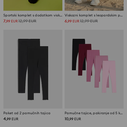
Sportski komplet s dodatkom viskoze Active
Viskozni komplet s leopardskim printom
7
12,99
EUR
6
12,99
EUR
,
99
EUR
,
99
EUR
Paket od 2 pamučnih tajica
Pamučne tajice, pakiranje od 5 komada
4
10
,
99
EUR
,
99
EUR