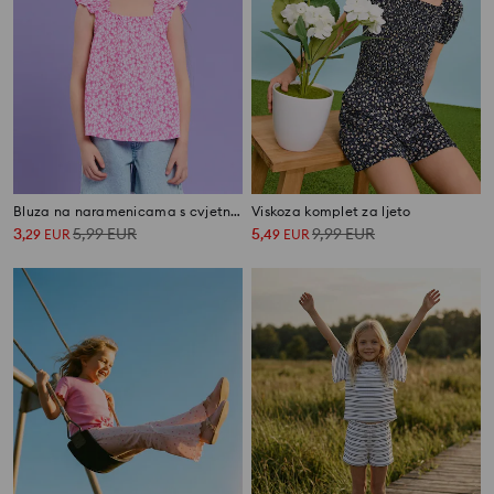
Bluza na naramenicama s cvjetnim uzorkom s volanima
Viskoza komplet za ljeto
3
5,99
EUR
5
9,99
EUR
,
29
EUR
,
49
EUR