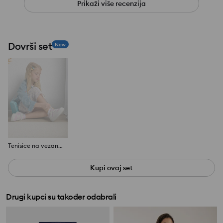
Prikaži više recenzija
Dovrši set
New
Tenisice na vezanje
Kupi ovaj set
Drugi kupci su također odabrali