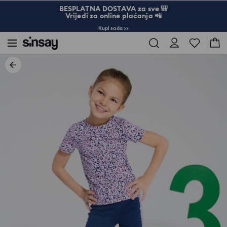
BESPLATNA DOSTAVA za sve 🎒
Vrijedi za online plaćanja 📲
Kupi sada >>