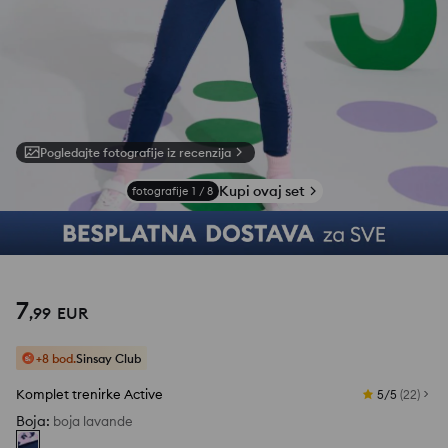
Pogledajte fotografije iz recenzija
Kupi ovaj set
fotografije
1
/
8
7
,
99
EUR
+8 bod.
Sinsay Club
Komplet trenirke Active
5/5
(
22
)
Boja
:
boja lavande