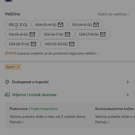
Veličina
Vodič za veličine
98 (2-3 G)
104 (3-4 G)
110 (4-5 G)
116 (5-6 G)
122 (6-7 G)
128 (7-8 G)
134 (8-9 G)
140 (9-10 G)
100
%
kupaca ocijenilo je da proizvod odgovara veličini
Sport
Dostupnost u trgovini
Vrijeme i trošak dostave
Poslovnice
Uvijek besplatno
Kurir/preuzimna točka
Većina paketa stiže u roku od 5 radnih dana
Većina paketa stiže u 
Detalji >
Detalji >