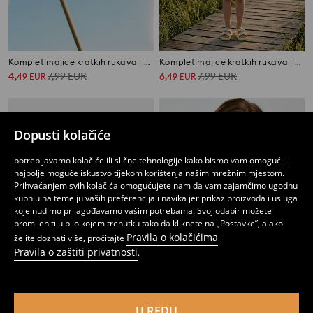
Komplet majice kratkih rukava i hlača
Komplet majice kratkih rukava i kratkih hlača
4
7,99
EUR
6
7,99
EUR
,
49
EUR
,
49
EUR
Dopusti kolačiće
potrebljavamo kolačiće ili slične tehnologije kako bismo vam omogućili
najbolje moguće iskustvo tijekom korištenja našim mrežnim mjestom.
Prihvaćanjem svih kolačića omogućujete nam da vam zajamčimo ugodnu
kupnju na temelju vaših preferencija i navika jer prikaz proizvoda i usluga
koje nudimo prilagođavamo vašim potrebama. Svoj odabir možete
promijeniti u bilo kojem trenutku tako da kliknete na „Postavke”, a ako
Pravila o kolačićima
želite doznati više, pročitajte
i
Pravila o zaštiti privatnosti
.
Komplet: bluza bez rukava i hlače Hello Kitty and Friends x Powerpuff Girls
Majica s kratkim rukavima i ukrasnim izrezom
U REDU