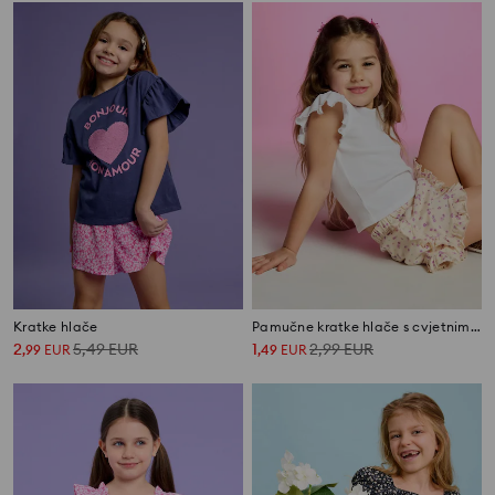
Kratke hlače
Pamučne kratke hlače s cvjetnim motivom
2
5,49
EUR
1
2,99
EUR
,
99
EUR
,
49
EUR