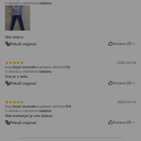
U skladu s veličinom
:
idealno
Vrlo dobro
Korisno
(
0
)
Prikaži original
2026-04-06
boja
:
boja lavande
kupljena veličina
:
116
U skladu s veličinom
:
idealno
Sve je u redu
Korisno
(
0
)
Prikaži original
2026-04-01
boja
:
boja lavande
kupljena veličina
:
104
U skladu s veličinom
:
idealno
Vaš materijal je vrlo dobar.
Korisno
(
0
)
Prikaži original