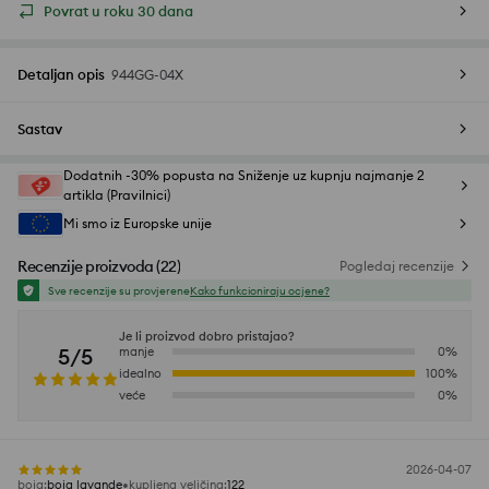
Povrat u roku 30 dana
Detaljan opis
944GG-04X
Sastav
Dodatnih -30% popusta na Sniženje uz kupnju najmanje 2
artikla (Pravilnici)
Mi smo iz Europske unije
Recenzije proizvoda
(
22
)
Pogledaj recenzije
Sve recenzije su provjerene
Kako funkcioniraju ocjene?
Je li proizvod dobro pristajao?
5/5
manje
0
%
idealno
100
%
veće
0
%
2026-04-07
boja
:
boja lavande
kupljena veličina
:
122