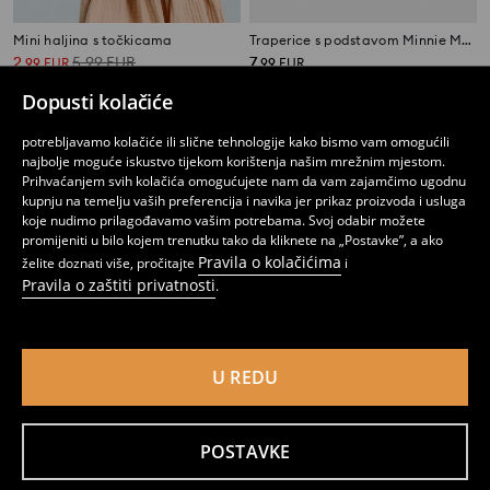
Mini haljina s točkicama
Traperice s podstavom Minnie Mouse
2
5,99
EUR
7
,
99
EUR
,
99
EUR
Dopusti kolačiće
potrebljavamo kolačiće ili slične tehnologije kako bismo vam omogućili
najbolje moguće iskustvo tijekom korištenja našim mrežnim mjestom.
Prihvaćanjem svih kolačića omogućujete nam da vam zajamčimo ugodnu
kupnju na temelju vaših preferencija i navika jer prikaz proizvoda i usluga
koje nudimo prilagođavamo vašim potrebama. Svoj odabir možete
promijeniti u bilo kojem trenutku tako da kliknete na „Postavke”, a ako
Pravila o kolačićima
želite doznati više, pročitajte
i
Pravila o zaštiti privatnosti
.
U REDU
Komplet od 3 majice kratkih rukava
Komplet od 2 para kratkih hlača
4
5,99
EUR
1
3,99
EUR
,
99
EUR
,
99
EUR
POSTAVKE