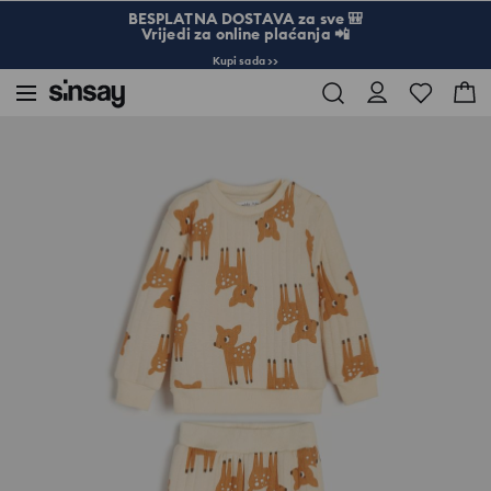
BESPLATNA DOSTAVA za sve 🎒
Vrijedi za online plaćanja 📲
Kupi sada >>