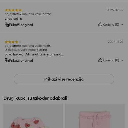
2025-02-02
boja
:
krem
kupljena veličina
:
92
Lijep set 🔥
Korisno
(
0
)
Prikaži original
2024-11-27
boja
:
krem
kupljena veličina
:
86
U skladu s veličinom
:
idealno
Jako lijepo... Ali iznutra nije plišano...
Korisno
(
0
)
Prikaži original
Prikaži više recenzija
Drugi kupci su također odabrali