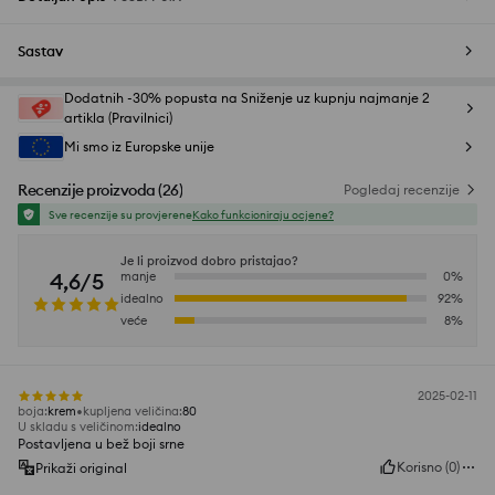
Sastav
Dodatnih -30% popusta na Sniženje uz kupnju najmanje 2
artikla (Pravilnici)
Mi smo iz Europske unije
Recenzije proizvoda
(
26
)
Pogledaj recenzije
Sve recenzije su provjerene
Kako funkcioniraju ocjene?
Je li proizvod dobro pristajao?
4,6/5
manje
0
%
idealno
92
%
veće
8
%
2025-02-11
boja
:
krem
kupljena veličina
:
80
U skladu s veličinom
:
idealno
Postavljena u bež boji srne
Korisno
(
0
)
Prikaži original