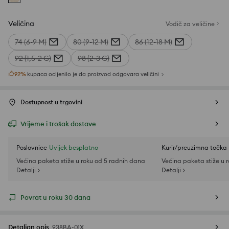
Veličina
Vodič za veličine
74 (6-9 M)
80 (9-12 M)
86 (12-18 M)
92 (1,5-2 G)
98 (2-3 G)
92
%
kupaca ocijenilo je da proizvod odgovara veličini
Dostupnost u trgovini
Vrijeme i trošak dostave
Poslovnice
Uvijek besplatno
Kurir/preuzimna točka
Većina paketa stiže u roku od 5 radnih dana
Većina paketa stiže u 
Detalji >
Detalji >
Povrat u roku 30 dana
Detaljan opis
938BA-01X