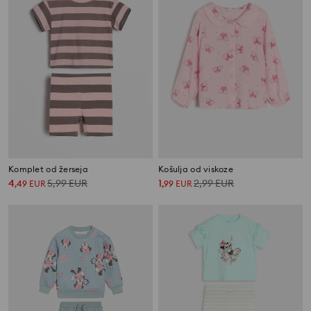
Komplet od žerseja
Košulja od viskoze
4
5,99
EUR
1
2,99
EUR
,
49
EUR
,
99
EUR