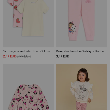
Set majica kratkih rukava 2 kom
Donji dio trenirke Gabby's Dollhouse
2
3,99
EUR
3
,
49
EUR
,
49
EUR