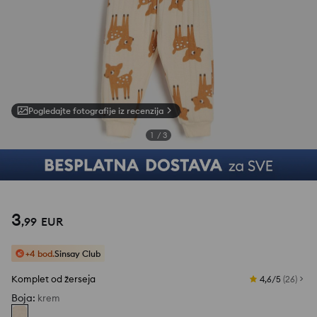
Pogledajte fotografije iz recenzija
1
/
3
3
,
99
EUR
+4 bod.
Sinsay Club
Komplet od žerseja
4,6/5
(
26
)
Boja
:
krem