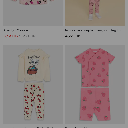
Košulja Minnie
Pamučni komplet: majica dugih rukava i tajice Mini Smiley®
3
5,99
EUR
4
,
49
EUR
,
99
EUR