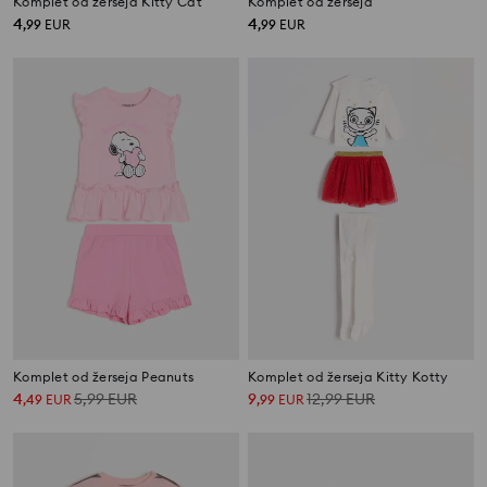
Komplet od žerseja Kitty Cat
Komplet od žerseja
4
4
,
99
EUR
,
99
EUR
Komplet od žerseja Peanuts
Komplet od žerseja Kitty Kotty
4
5,99
EUR
9
12,99
EUR
,
49
EUR
,
99
EUR