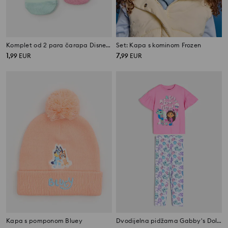
Komplet od 2 para čarapa Disney Princess
Set: Kapa s kominom Frozen
1
7
,
99
EUR
,
99
EUR
Kapa s pomponom Bluey
Dvodijelna pidžama Gabby's Dollhouse