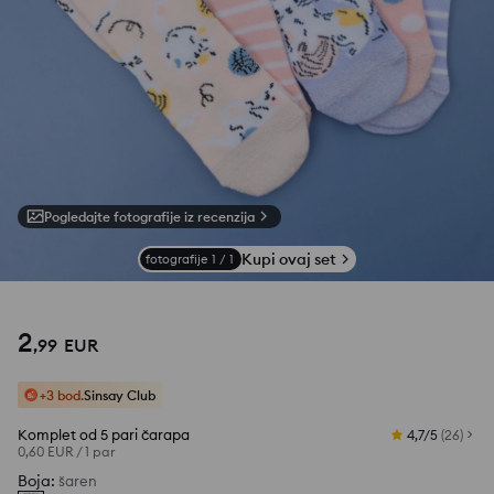
Pogledajte fotografije iz recenzija
Kupi ovaj set
fotografije
1
/
1
2
,
99
EUR
+3 bod.
Sinsay Club
Komplet od 5 pari čarapa
4,7/5
(
26
)
0,60 EUR
/
1 par
Boja
:
šaren