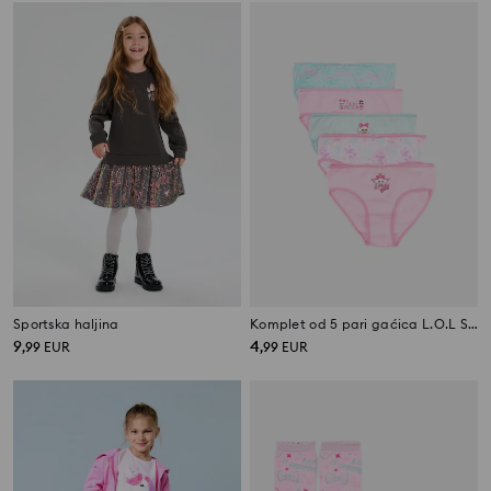
Sportska haljina
Komplet od 5 pari gaćica L.O.L Surprise
9
4
,
99
EUR
,
99
EUR