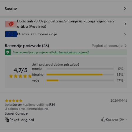
Sastav
Dodatnih -30% popusta na Sniženje uz kupnju najmanje 2
artikla (Pravilnici)
Mi smo iz Europske unije
Recenzije proizvoda
(
26
)
Pogledaj recenzije
Sve recenzije su provjerene
Kako funkcioniraju ocjene?
Je li proizvod dobro pristajao?
4,7/5
manje
0
%
idealno
83
%
veće
17
%
2026-04-16
boja
:
šaren
kupljena veličina
:
R34
U skladu s veličinom
:
idealno
Super čarape
Korisno
(
0
)
Prikaži original