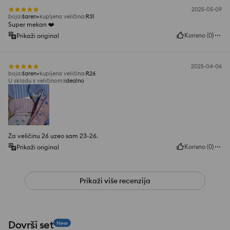
2025-05-09
boja
:
šaren
kupljena veličina
:
R31
Super mekan ❤️
Korisno
(
0
)
Prikaži original
2025-04-06
boja
:
šaren
kupljena veličina
:
R26
U skladu s veličinom
:
idealno
Za veličinu 26 uzeo sam 23-26.
Korisno
(
0
)
Prikaži original
Prikaži više recenzija
Dovrši set
New