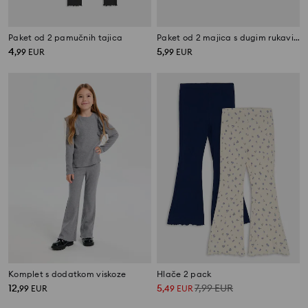
Paket od 2 pamučnih tajica
Paket od 2 majica s dugim rukavima
4
5
,
99
EUR
,
99
EUR
Komplet s dodatkom viskoze
Hlače 2 pack
12
5
7,99
EUR
,
99
EUR
,
49
EUR