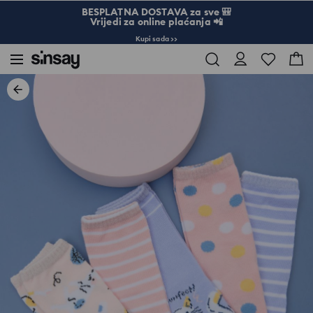
BESPLATNA DOSTAVA za sve 🎒
Vrijedi za online plaćanja 📲
Kupi sada >>