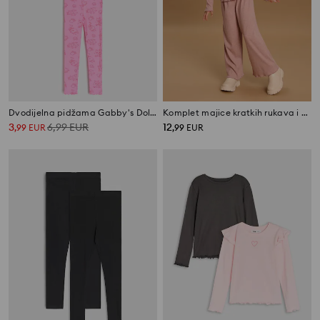
Dvodijelna pidžama Gabby's Dollhouse
Komplet majice kratkih rukava i hlača
3
6,99
EUR
12
,
99
EUR
,
99
EUR