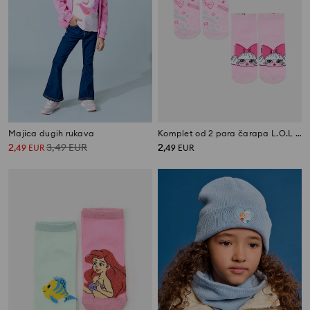
Majica dugih rukava
Komplet od 2 para čarapa L.O.L Surprise
2
3,49
EUR
2
,
49
EUR
,
49
EUR