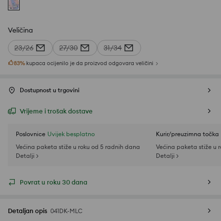
Veličina
23/26
27/30
31/34
83
%
kupaca ocijenilo je da proizvod odgovara veličini
Dostupnost u trgovini
Vrijeme i trošak dostave
Poslovnice
Uvijek besplatno
Kurir/preuzimna točka
Većina paketa stiže u roku od 5 radnih dana
Većina paketa stiže u 
Detalji >
Detalji >
Povrat u roku 30 dana
Detaljan opis
041DK-MLC