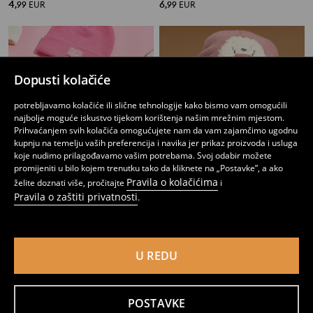
4
6
,
99
EUR
,
99
EUR
Dopusti kolačiće
potrebljavamo kolačiće ili slične tehnologije kako bismo vam omogućili
najbolje moguće iskustvo tijekom korištenja našim mrežnim mjestom.
Prihvaćanjem svih kolačića omogućujete nam da vam zajamčimo ugodnu
kupnju na temelju vaših preferencija i navika jer prikaz proizvoda i usluga
koje nudimo prilagođavamo vašim potrebama. Svoj odabir možete
promijeniti u bilo kojem trenutku tako da kliknete na „Postavke”, a ako
Pravila o kolačićima
želite doznati više, pročitajte
i
Pravila o zaštiti privatnosti
.
Kapa beanie
Kapa beanie
3
3
,
49
EUR
,
49
EUR
U REDU
POSTAVKE