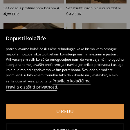
Set čaša s profiliranom bazom 4 pack
Set strukturiranih čaša sa zlatnim rubom 4 pack
4
5
,
99
EUR
,
49
EUR
Dopusti kolačiće
potrebljavamo kolačiće ili slične tehnologije kako bismo vam omogućili
najbolje moguće iskustvo tijekom korištenja našim mrežnim mjestom.
Prihvaćanjem svih kolačića omogućujete nam da vam zajamčimo ugodnu
kupnju na temelju vaših preferencija i navika jer prikaz proizvoda i usluga
koje nudimo prilagođavamo vašim potrebama. Svoj odabir možete
promijeniti u bilo kojem trenutku tako da kliknete na „Postavke”, a ako
Pravila o kolačićima
želite doznati više, pročitajte
i
Pravila o zaštiti privatnosti
.
Set ukrašenih čaša 4 pack
Set od 3 zdjelica
U REDU
5
2
,
99
EUR
,
99
EUR