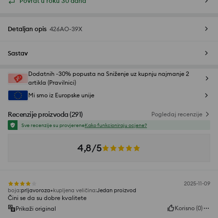
Povrat u roku 30 dana
Detaljan opis
426AO-39X
Sastav
Dodatnih -30% popusta na Sniženje uz kupnju najmanje 2
artikla (Pravilnici)
Mi smo iz Europske unije
Recenzije proizvoda
(
291
)
Pogledaj recenzije
Sve recenzije su provjerene
Kako funkcioniraju ocjene?
4,8/5
2025-11-09
boja
:
prljavoroza
kupljena veličina
:
Jedan proizvod
Čini se da su dobre kvalitete
Korisno
(
0
)
Prikaži original