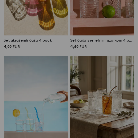
Set ukrašenih čaša 4 pack
Set čaša s reljefnim uzorkom 4 pack
4
4
,
99
EUR
,
49
EUR