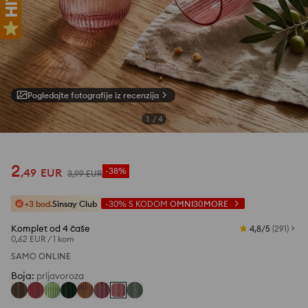
Pogledajte fotografije iz recenzija
1
/
4
2
,
49
EUR
-38%
3
,
99
EUR
+3 bod.
Sinsay Club
-30%
S KODOM
OMNI30MORE
Komplet od 4 čaše
4,8/5
(
291
)
0,62 EUR
/
1 kom
SAMO ONLINE
Boja
:
prljavoroza