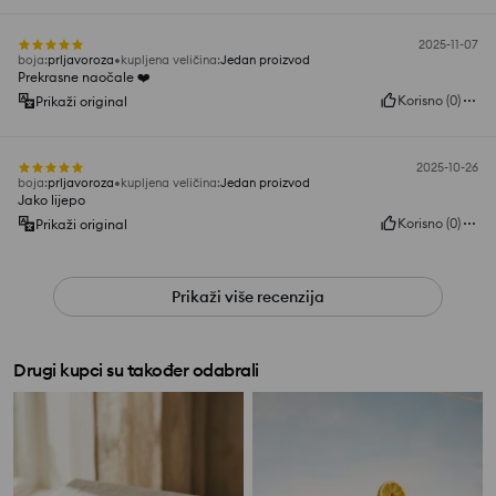
2025-11-07
boja
:
prljavoroza
kupljena veličina
:
Jedan proizvod
Prekrasne naočale ❤️
Korisno
(
0
)
Prikaži original
2025-10-26
boja
:
prljavoroza
kupljena veličina
:
Jedan proizvod
Jako lijepo
Korisno
(
0
)
Prikaži original
Prikaži više recenzija
Drugi kupci su također odabrali