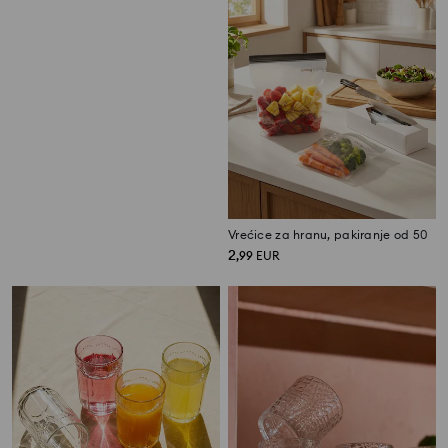
Set noževa od 2 komada
Vrećice za hranu, pakiranje od 50
4
2
,
49
EUR
,
99
EUR