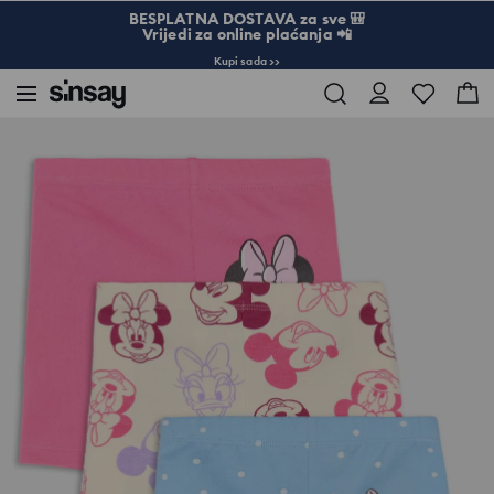
BESPLATNA DOSTAVA za sve 🎒
Vrijedi za online plaćanja 📲
Kupi sada >>