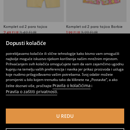
Komplet od 2 para tajica
Komplet od 2 para tajica Barbie
2
3,49
EUR
1
3,99
EUR
,
49
EUR
,
99
EUR
Dopusti kolačiće
potrebljavamo kolačiće ili slične tehnologije kako bismo vam omogućili
najbolje moguće iskustvo tijekom korištenja našim mrežnim mjestom.
Prihvaćanjem svih kolačića omogućujete nam da vam zajamčimo ugodnu
kupnju na temelju vaših preferencija i navika jer prikaz proizvoda i usluga
koje nudimo prilagođavamo vašim potrebama. Svoj odabir možete
promijeniti u bilo kojem trenutku tako da kliknete na „Postavke”, a ako
Pravila o kolačićima
želite doznati više, pročitajte
i
Pravila o zaštiti privatnosti
.
U REDU
Paket od 2 pamučnih tajica Minnie Mouse
Paket od 2 pamučnih tajica Daisy and Minnie