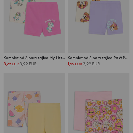
Komplet od 2 para tajica My Little Pony
Komplet od 2 para tajica PAW Patrol
3
3,99
EUR
1
3,99
EUR
,
29
EUR
,
99
EUR