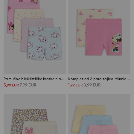
Pamučne biciklističke kratke hlače 4 pack Disney
Komplet od 2 para tajica Minnie Mouse
5
7,99
EUR
1
3,99
EUR
,
99
EUR
,
99
EUR