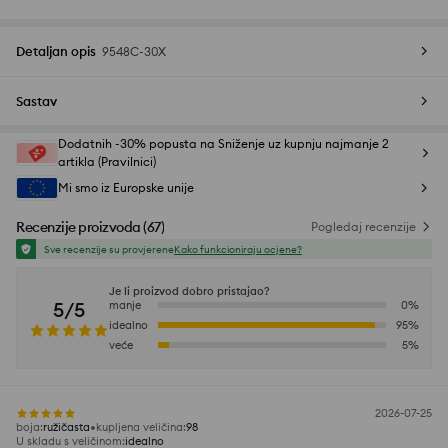
Detaljan opis
9548C-30X
Sastav
Dodatnih -30% popusta na Sniženje uz kupnju najmanje 2
artikla (Pravilnici)
Mi smo iz Europske unije
Recenzije proizvoda
(
67
)
Pogledaj recenzije
Sve recenzije su provjerene
Kako funkcioniraju ocjene?
Je li proizvod dobro pristajao?
5/5
manje
0
%
idealno
95
%
veće
5
%
2026-07-25
boja
:
ružičasta
kupljena veličina
:
98
U skladu s veličinom
:
idealno