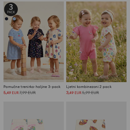
Pamučne trenirka-haljine 3-pack
Ljetni kombinezoni 2 pack
5
7,99
EUR
3
5,99
EUR
,
49
EUR
,
49
EUR