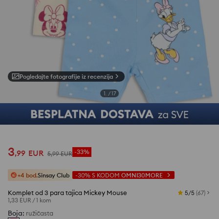
Pogledajte fotografije iz recenzija
1
/
17
3
,
99
EUR
-33%
5
,
99
EUR
+4 bod.
Sinsay Club
-30%
S KODOM
OMNI30MORE
Komplet od 3 para tajica Mickey Mouse
5/5
(
67
)
1,33 EUR
/
1 kom
Boja
:
ružičasta