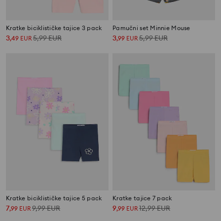
Kratke biciklističke tajice 3 pack
Pamučni set Minnie Mouse
3
5,99
EUR
3
5,99
EUR
,
49
EUR
,
99
EUR
Kratke biciklističke tajice 5 pack
Kratke tajice 7 pack
7
9,99
EUR
9
12,99
EUR
,
99
EUR
,
99
EUR