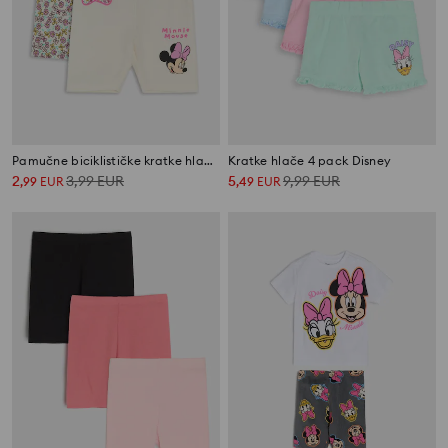
Pamučne biciklističke kratke hlače – pakiranje 2 kom Minnie Mouse
Kratke hlače 4 pack Disney
2
3,99
EUR
5
9,99
EUR
,
99
EUR
,
49
EUR