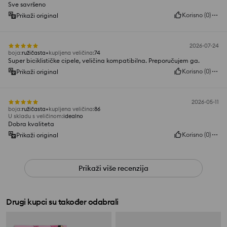
Sve savršeno
Korisno
(
0
)
Prikaži original
2026-07-24
boja
:
ružičasta
kupljena veličina
:
74
Super biciklističke cipele, veličina kompatibilna. Preporučujem ga.
Korisno
(
0
)
Prikaži original
2026-05-11
boja
:
ružičasta
kupljena veličina
:
86
U skladu s veličinom
:
idealno
Dobra kvaliteta
Korisno
(
0
)
Prikaži original
Prikaži više recenzija
Drugi kupci su također odabrali