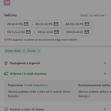
Veličina
Vodič za veličine
74 (6-9 M)
80 (9-12 M)
86 (12-18 M)
92 (1,5-2 G)
98 (2-3 G)
104 (3-4 G)
95
%
kupaca ocijenilo je da proizvod odgovara veličini
Disney Baby
Disney
Dostupnost u trgovini
Vrijeme i trošak dostave
Poslovnice
Uvijek besplatno
Kurir/preuzimna točka
Većina paketa stiže u roku od 5 radnih dana
Većina paketa stiže u 
Detalji >
Detalji >
Povrat u roku 30 dana