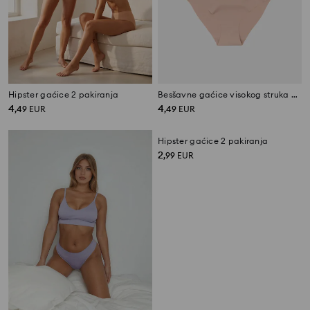
Hipster gaćice 2 pakiranja
Besšavne gaćice visokog struka 2 pack
4
4
,
49
EUR
,
49
EUR