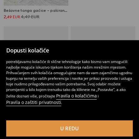
Bešavne tanga gaćice – pakiranje od 2 komada
Hipster gaćice 2 pakiranja
2
4,49
EUR
2
,
49
EUR
,
99
EUR
Dopusti kolačiće
potrebljavamo kolačiće ili slične tehnologije kako bismo vam omogućili
najbolje moguće iskustvo tijekom korištenja našim mrežnim mjestom.
Prihvaćanjem svih kolačića omogućujete nam da vam zajamčimo ugodnu
kupnju na temelju vaših preferencija i navika jer prikaz proizvoda i usluga
koje nudimo prilagođavamo vašim potrebama. Svoj odabir možete
promijeniti u bilo kojem trenutku tako da kliknete na „Postavke”, a ako
Pravila o kolačićima
želite doznati više, pročitajte
i
Pravila o zaštiti privatnosti
.
Komplet od 2 para tanga
Tanga gaćice 2 komada
2
2
,
99
EUR
,
99
EUR
U REDU