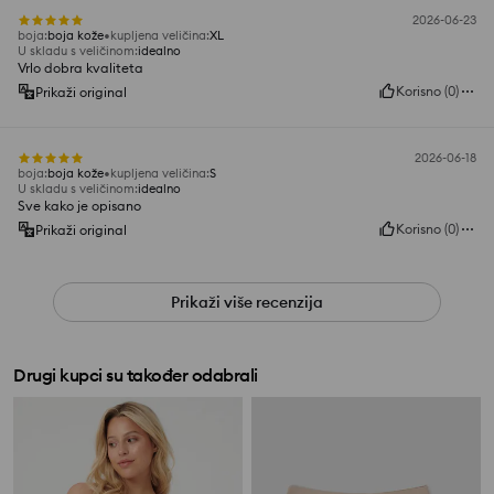
2026-06-23
boja
:
boja kože
kupljena veličina
:
XL
U skladu s veličinom
:
idealno
Vrlo dobra kvaliteta
Korisno
(
0
)
Prikaži original
2026-06-18
boja
:
boja kože
kupljena veličina
:
S
U skladu s veličinom
:
idealno
Sve kako je opisano
Korisno
(
0
)
Prikaži original
Prikaži više recenzija
Drugi kupci su također odabrali