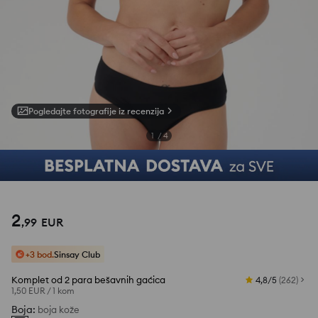
Pogledajte fotografije iz recenzija
1
/
4
2
,
99
EUR
+3 bod.
Sinsay Club
Komplet od 2 para bešavnih gaćica
4,8/5
(
262
)
1,50 EUR
/
1 kom
Boja
:
boja kože