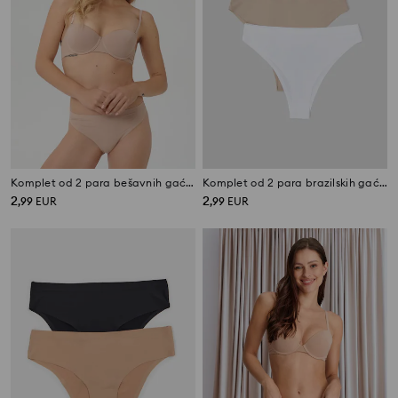
Komplet od 2 para bešavnih gaćica
Komplet od 2 para brazilskih gaćica
2
2
,
99
EUR
,
99
EUR