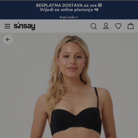
BESPLATNA DOSTAVA za sve 🎒
Vrijedi za online plaćanja 📲
Kupi sada >>