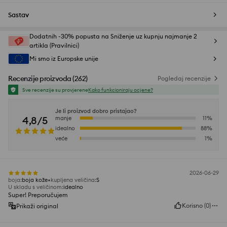
Sastav
Dodatnih -30% popusta na Sniženje uz kupnju najmanje 2
artikla (Pravilnici)
Mi smo iz Europske unije
Recenzije proizvoda
(
262
)
Pogledaj recenzije
Sve recenzije su provjerene
Kako funkcioniraju ocjene?
Je li proizvod dobro pristajao?
4,8/5
manje
11
%
idealno
88
%
veće
1
%
2026-06-29
boja
:
boja kože
kupljena veličina
:
S
U skladu s veličinom
:
idealno
Super! Preporučujem
Korisno
(
0
)
Prikaži original