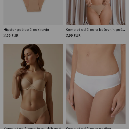
Hipster gaćice 2 pakiranja
Komplet od 2 para bešavnih gaćica
2
2
,
99
EUR
,
99
EUR
Komplet od 2 para brazilskih gaćica
Komplet od 2 para gaćica