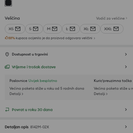
Veličina
Vodič za veličine
XS
S
M
L
XL
XXL
88
%
kupaca ocijenilo je da proizvod odgovara veličini
Dostupnost u trgovini
Vrijeme i trošak dostave
Poslovnice
Uvijek besplatno
Kurir/preuzimna točka
Većina paketa stiže u roku od 5 radnih dana
Većina paketa stiže u 
Detalji >
Detalji >
Povrat u roku 30 dana
Detaljan opis
8142M-02X