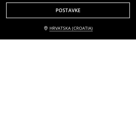
POSTAVKE
HRVATSKA (CROATIA)
Basic pamučna majica kratkih rukava
Kratke hlače motorističkog stila
2
2
,
49
EUR
,
99
EUR