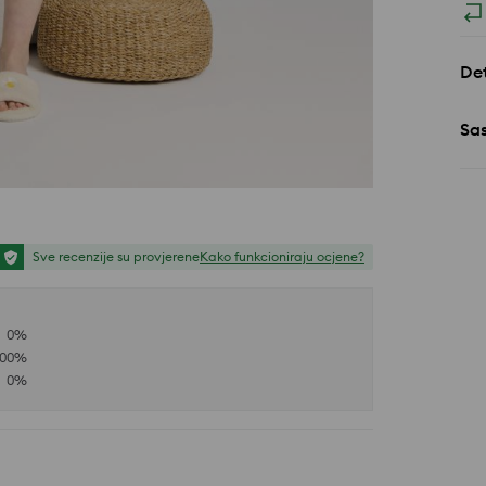
Det
Sa
Sve recenzije su provjerene
Kako funkcioniraju ocjene?
0
%
100
%
0
%