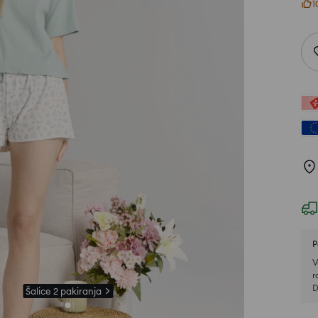
1
P
V
r
D
Šalice 2 pakiranja