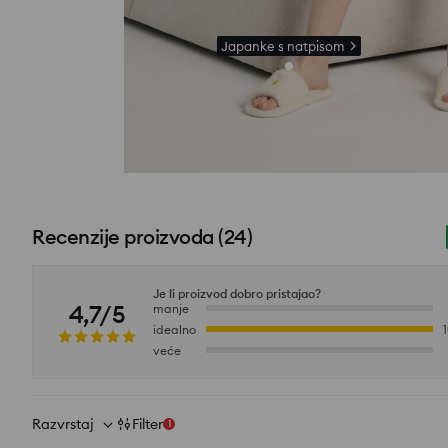
Japanke s natpisom
Recenzije proizvoda
(
24
)
Je li proizvod dobro pristajao?
4,7/5
manje
idealno
veće
Razvrstaj
Filter
1