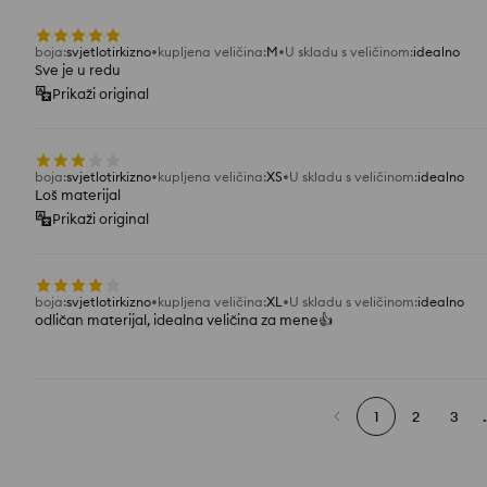
boja
:
svjetlotirkizno
kupljena veličina
:
M
U skladu s veličinom
:
idealno
Sve je u redu
Prikaži original
boja
:
svjetlotirkizno
kupljena veličina
:
XS
U skladu s veličinom
:
idealno
Loš materijal
Prikaži original
boja
:
svjetlotirkizno
kupljena veličina
:
XL
U skladu s veličinom
:
idealno
odličan materijal, idealna veličina za mene👍️
1
2
3
.