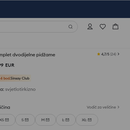
mplet dvodijelne pidžame
4,7/5
(
24
)
99
EUR
+6 bod.
Sinsay Club
ja
:
svjetlotirkizno
ičina
Vodič za veličine
XS
S
M
L
XL