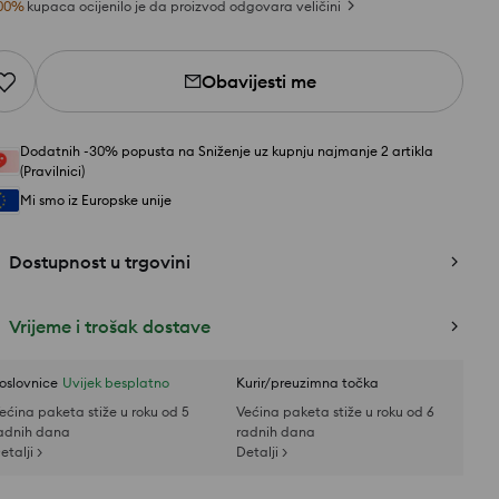
00
%
kupaca ocijenilo je da proizvod odgovara veličini
Obavijesti me
Dodatnih -30% popusta na Sniženje uz kupnju najmanje 2 artikla
(Pravilnici)
Mi smo iz Europske unije
Dostupnost u trgovini
Vrijeme i trošak dostave
oslovnice
Uvijek besplatno
Kurir/preuzimna točka
ećina paketa stiže u roku od 5
Većina paketa stiže u roku od 6
adnih dana
radnih dana
etalji >
Detalji >