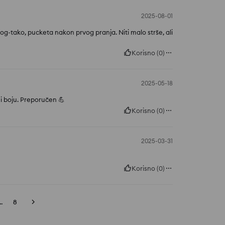
2025-08-01
g-tako, pucketa nakon prvog pranja. Niti malo strše, ali
Korisno
(
0
)
2025-05-18
ni boju. Preporučen 💪
Korisno
(
0
)
2025-03-31
Korisno
(
0
)
..
8