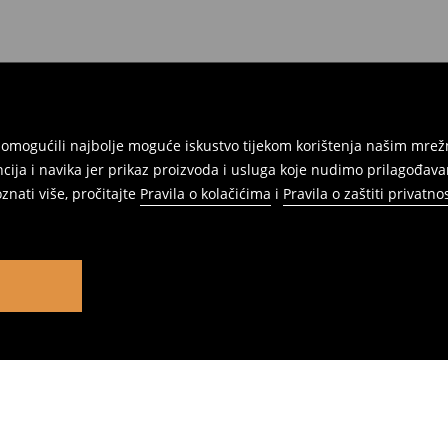
am omogućili najbolje moguće iskustvo tijekom korištenja našim m
ja i navika jer prikaz proizvoda i usluga koje nudimo prilagođav
znati više, pročitajte
Pravila o kolačićima
i
Pravila o zaštiti privatnos