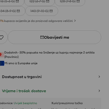
116 (5-6 G)
122 (6-7 G)
128 (7-8 G)
134 (8-9 G)
140 (9-10 G)
1
%
kupaca ocijenilo je da proizvod odgovara veličini
Obavijesti me
Dodatnih -30% popusta na Sniženje uz kupnju najmanje 2 artikla
(Pravilnici)
Mi smo iz Europske unije
Dostupnost u trgovini
Vrijeme i trošak dostave
oslovnice
Uvijek besplatno
Kurir/preuzimna točka