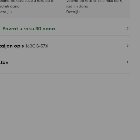
ećina paketa stiže u roku od 5
Većina paketa stiže u roku od 6
adnih dana
radnih dana
etalji >
Detalji >
Povrat u roku 30 dana
aljan opis
163CG-57X
stav