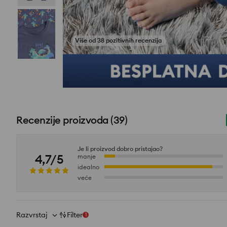
Recenzije proizvoda
(
39
)
Je li proizvod dobro pristajao?
4,7/5
manje
idealno
veće
Razvrstaj
Filter
1