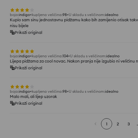
boja
:
indigo
kupljena veličina
:
98
U skladu s veličinom
:
idealno
Kupio sam sinu jednostavnu pidžamu kako bih zamijenio otisak takvo
nisu bijele
Prikaži original
boja
:
indigo
kupljena veličina
:
104
U skladu s veličinom
:
idealno
Lijepa pidžama za cool novac. Nakon pranja nije izgubio ni veličinu 
Prikaži original
boja
:
indigo
kupljena veličina
:
98
U skladu s veličinom
:
idealno
Malo mali, ali lijep uzorak
Prikaži original
1
2
3
.