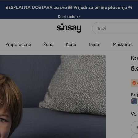
BESPLATNA DOSTAVA za sve 🎒 Vrijedi za online plaćanja 📲
Kupi sada >>
Traži
Preporučeno
Žena
Kuća
Dijete
Muškarac
Ko
5
,
Bo
Vel