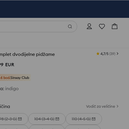
mplet dvodijelne pidžame
4,7/5
(
39
)
99
EUR
+6 bod.
Sinsay Club
ja
:
indigo
ičina
Vodič za veličine
98 (2-3 G)
104 (3-4 G)
110 (4-5 G)