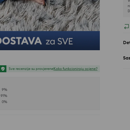
V
r
D
Det
Sa
Sve recenzije su provjerene
Kako funkcioniraju ocjene?
9
%
91
%
0
%